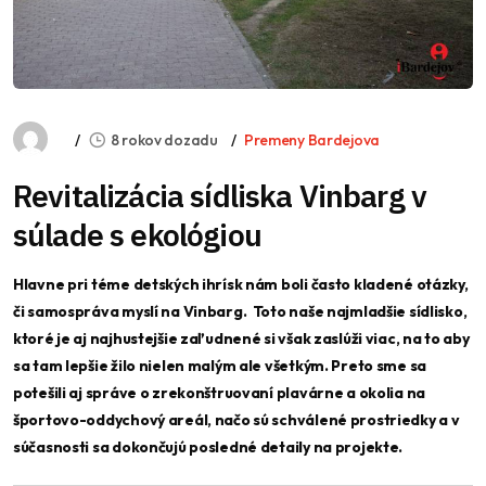
8 rokov dozadu
Premeny Bardejova
Revitalizácia sídliska Vinbarg v
súlade s ekológiou
Hlavne pri téme detských ihrísk nám boli často kladené otázky,
či samospráva myslí na Vinbarg. Toto naše najmladšie sídlisko,
ktoré je aj najhustejšie zaľudnené si však zaslúži viac, na to aby
sa tam lepšie žilo nielen malým ale všetkým. Preto sme sa
potešili aj správe o zrekonštruovaní plavárne a okolia na
športovo-oddychový areál, načo sú schválené prostriedky a v
súčasnosti sa dokončujú posledné detaily na projekte.