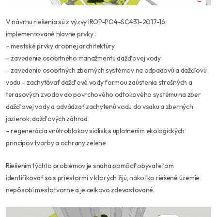
V návrhu riešenia sú z výzvy IROP-PO4-SC431-2017-16
implementované hlavne prvky :
– mestské prvky drobnej architektúry
– zavedenie osobitného manažmentu dažďovej vody
– zavedenie osobitných zberných systémov na odpadovú a dažďovú
vodu – zachytávať dažďové vody formou zaústenia strešných a
terasových zvodov do povrchového odtokového systému na zber
dažďovej vody a odvádzať zachytenú vodu do vsaku a zberných
jazierok, dažďových záhrad
– regenerácia vnútroblokov sídlisk s uplatnením ekologických
princípov tvorby a ochrany zelene
Riešením týchto problémov je snaha pomôcť obyvateľom
identifikovať sa s priestormi v ktorých žijú, nakoľko riešené územie
nepôsobí mestotvorne a je celkovo zdevastované.