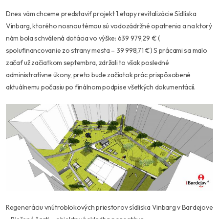
Dnes vám chceme predstaviť projekt 1.etapy revitalizácie Sídliska
Vinbarg, ktorého nosnou témou sú vodozádržné opatrenia a na ktorý
nám bola schválená dotácia vo výške: 639 979,29 € (
spolufinancovanie zo strany mesta – 39 998,71 €) S prácami sa malo
začať už začiatkom septembra, zdržali to však posledné
administratívne úkony, preto bude začiatok prác prispôsobené
aktuálnemu počasiu po finálnom podpise všetkých dokumentácií.
Regeneráciu vnútroblokových priestorov sídliska Vinbarg v Bardejove