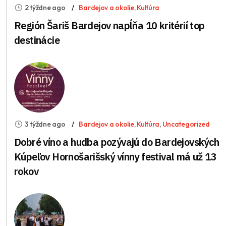
2 týždne ago
Bardejov a okolie
,
Kultúra
Región Šariš Bardejov napĺňa 10 kritérií top
destinácie
3 týždne ago
Bardejov a okolie
,
Kultúra
,
Uncategorized
Dobré víno a hudba pozývajú do Bardejovských
Kúpeľov Hornošarišský vínny festival má už 13
rokov