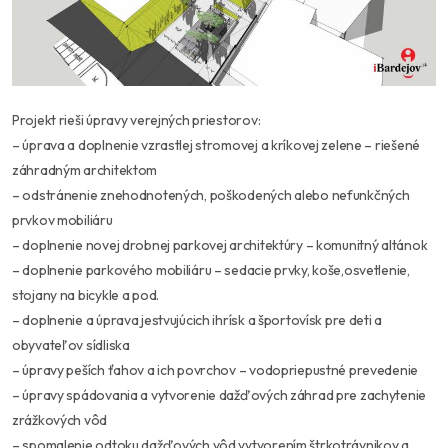
Projekt rieši úpravy verejných priestorov:
– úprava a doplnenie vzrastlej stromovej a kríkovej zelene – riešené
záhradným architektom
– odstránenie znehodnotených, poškodených alebo nefunkčných
prvkov mobiliáru
– doplnenie novej drobnej parkovej architektúry – komunitný altánok
– doplnenie parkového mobiliáru – sedacie prvky, koše,osvetlenie,
stojany na bicykle a pod.
– doplnenie a úprava jestvujúcich ihrísk a športovísk pre deti a
obyvateľov sídliska
– úpravy peších ťahov a ich povrchov – vodopriepustné prevedenie
– úpravy spádovania a vytvorenie dažďových záhrad pre zachytenie
zrážkových vôd
– spomalenie odtoku dažďových vôd vytvorením štrkotrávnikov a