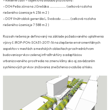
– Riešené časti – objektová skladba pozostáva :
– D04 Pešia zóna na J.Grešáka ………………….. (celková rozloha
riešeného územia je 4 236 m 2 )
– D09 Vnútroblok generála L. Svobodu ………… (celková rozloha
riešeného územia je 7 588 m 2 )
Rozsah riešenia je definovaný na základe požadovaného uplatnenia
výzvy č. IROP-PO4-SC431-2017-16 na zlepšenie enviromentálnych
aspektov v mestách a mestských oblastiach prostredníctvom
budovania prvkov zelenej infraštruktúry a adaptáciou
urbanizovaného prostredia na zmenu klímy ako aj zavádzaním
systémových prvkov znižovania znečistenia ovzdušia a hluku.