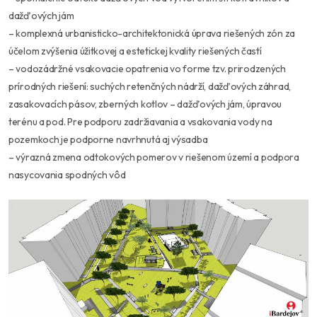
dažďových jám
– komplexná urbanisticko-architektonická úprava riešených zón za
účelom zvýšenia úžitkovej a estetickej kvality riešených častí
– vodozádržné vsakovacie opatrenia vo forme tzv. prirodzených
prírodných riešení: suchých retenčných nádrží, dažďových záhrad,
zasakovacích pásov, zberných kotlov – dažďových jám, úpravou
terénu a pod. Pre podporu zadržiavania a vsakovania vody na
pozemkoch je podporne navrhnutá aj výsadba
– výrazná zmena odtokových pomerov v riešenom území a podpora
nasycovania spodných vôd