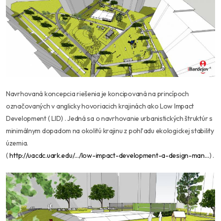
Navrhovaná koncepcia riešenia je koncipovaná na princípoch
označovaných v anglicky hovoriacich krajinách ako Low Impact
Development ( LID) . Jedná sa o navrhovanie urbanistických štruktúr s
minimálnym dopadom na okolitú krajinu z pohľadu ekologickej stability
územia.
(
http://uacdc.uark.edu/…/low-impact-development-a-design-man…
) .