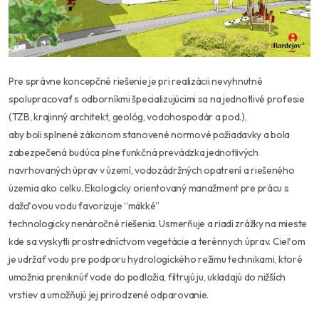
Pre správne koncepčné riešenie je pri realizácii nevyhnutné
spolupracovať s odborníkmi špecializujúcimi sa na jednotlivé profesie
(TZB, krajinný architekt, geológ, vodohospodár a pod.),
aby boli splnené zákonom stanovené normové požiadavky a bola
zabezpečená budúca plne funkčná prevádzka jednotlivých
navrhovaných úprav v území, vodozádržných opatrení a riešeného
územia ako celku. Ekologicky orientovaný manažment pre prácu s
dažďovou vodu favorizuje “mäkké”
technologicky nenáročné riešenia. Usmerňuje a riadi zrážky na mieste
kde sa vyskytli prostredníctvom vegetácie a terénnych úprav. Cieľom
je udržať vodu pre podporu hydrologického režimu technikami, ktoré
umožnia preniknúť vode do podložia, filtrujú ju, ukladajú do nižších
vrstiev a umožňujú jej prirodzené odparovanie.