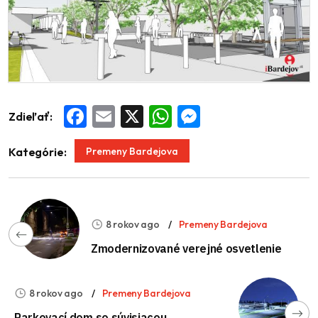
Zdieľať:
Facebook
Email
X
WhatsApp
Messenger
Premeny Bardejova
Kategórie:
8 rokov ago
Premeny Bardejova
Zmodernizované verejné osvetlenie
8 rokov ago
Premeny Bardejova
Parkovací dom so súvisiacou