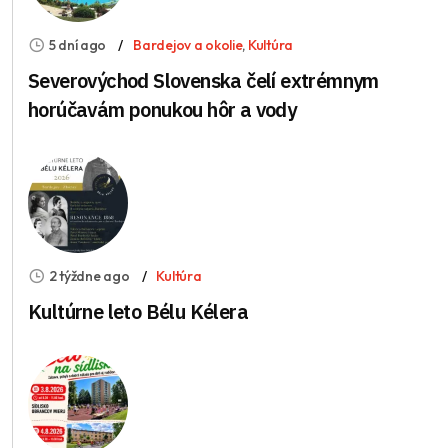
5 dní ago
Bardejov a okolie
,
Kultúra
Severovýchod Slovenska čelí extrémnym
horúčavám ponukou hôr a vody
2 týždne ago
Kultúra
Kultúrne leto Bélu Kélera