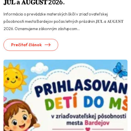
𝐉𝐔́𝐋 a 𝐀𝐔𝐆𝐔𝐒𝐓 2026.
Informácia o prevádzke materských škôl v zriaďovateľskej
pôsobnosti mesta Bardejov počas letných prázdnin 𝐉𝐔́𝐋 a 𝐀𝐔𝐆𝐔𝐒𝐓
2026. Oznamujeme zákonným zástupcom...
Prečítať článok