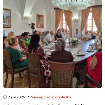
9. júla 2026
Samospráva
,
Zo života škôl