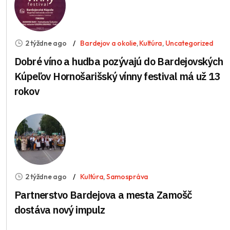
2 týždne ago
Bardejov a okolie
,
Kultúra
,
Uncategorized
Dobré víno a hudba pozývajú do Bardejovských
Kúpeľov Hornošarišský vínny festival má už 13
rokov
2 týždne ago
Kultúra
,
Samospráva
Partnerstvo Bardejova a mesta Zamošč
dostáva nový impulz