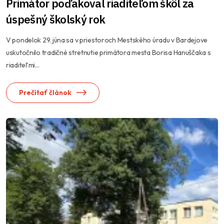
Primátor poďakoval riaditeľom škôl za
úspešný školský rok
V pondelok 29. júna sa v priestoroch Mestského úradu v Bardejove
uskutočnilo tradičné stretnutie primátora mesta Borisa Hanuščaka s
riaditeľmi...
Prečítať článok