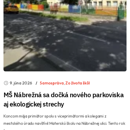
9. júna 2026
Samospráva
,
Zo života škôl
MŠ Nábrežná sa dočká nového parkoviska
aj ekologickej strechy
Koncom mája primátor spolu s viceprimátormi a kolegami z
mestského úradu navštívil Materskú školu na Nábrežnej ulici. Tento rok