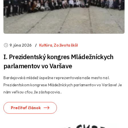
9. júna 2026
Kultúra
,
Zo života škôl
I. Prezidentský kongres Mládežníckych
parlamentov vo Varšave
Bardejovská mládež úspešne reprezentovala naše mesto na I.
Prezidentskom kongrese Mládežníckych parlamentov vo Varšave! Je
nám veľkou cťou, že zástupcovia...
Prečítať článok