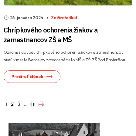
26. januára 2024
Zo života škôl
Chrípkového ochorenia žiakov a
zamestnancov ZŠ a MŠ
Oznam: z dôvodu chrípkového ochorenia žiakov a zamestnancov
budú v meste Bardejov zatvorené tieto MŠ a ZŠ: ZŠ Pod Papierňou...
Prečítať článok
1
2
3
…
11