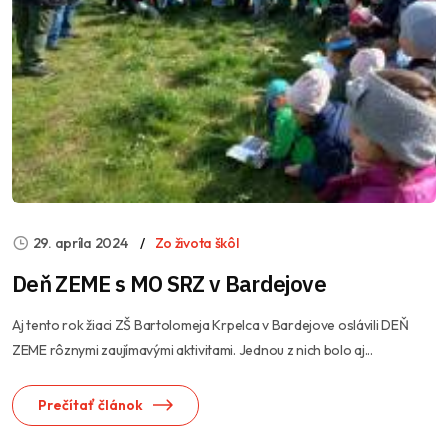
29. apríla 2024
Zo života škôl
Deň ZEME s MO SRZ v Bardejove
Aj tento rok žiaci ZŠ Bartolomeja Krpelca v Bardejove oslávili DEŇ
ZEME rôznymi zaujímavými aktivitami. Jednou z nich bolo aj...
Prečítať článok