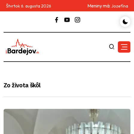
Meniny má:
Štvrtok 6. augusta 2026
Jozefína
Zo života škôl