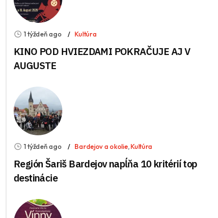
1 týždeň ago
Kultúra
KINO POD HVIEZDAMI POKRAČUJE AJ V
AUGUSTE
1 týždeň ago
Bardejov a okolie
,
Kultúra
Región Šariš Bardejov napĺňa 10 kritérií top
destinácie