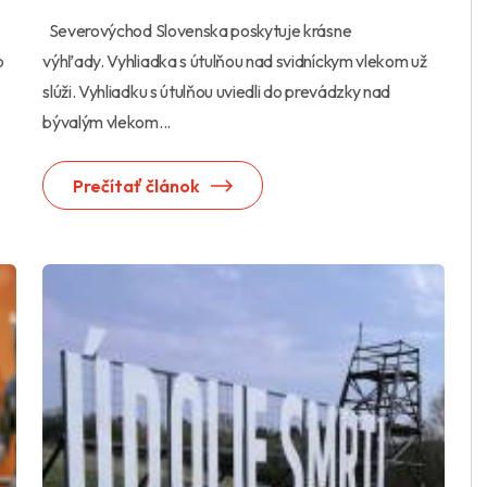
Severovýchod Slovenska poskytuje krásne
o
výhľady. Vyhliadka s útulňou nad svidníckym vlekom už
slúži. Vyhliadku s útulňou uviedli do prevádzky nad
bývalým vlekom...
Prečítať článok