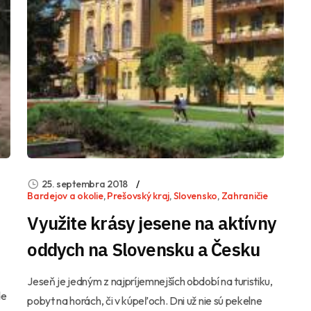
25. septembra 2018
Bardejov a okolie
,
Prešovský kraj
,
Slovensko
,
Zahraničie
Využite krásy jesene na aktívny
oddych na Slovensku a Česku
Jeseň je jedným z najpríjemnejších období na turistiku,
de
pobyt na horách, či v kúpeľoch. Dni už nie sú pekelne