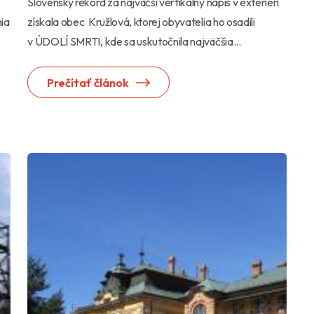
Slovenský rekord za najväčší vertikálny nápis v exteriéri
nia
získala obec Kružlová, ktorej obyvatelia ho osadili
v ÚDOLÍ SMRTI, kde sa uskutočnila najväčšia...
Prečítať článok