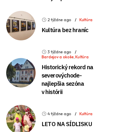
2 týždne ago
Kultúra
Kultúra bez hraníc
3 týždne ago
Bardejov a okolie
,
Kultúra
Historický rekord na
severovýchode-
najlepšia sezóna
v histórii
4 týždne ago
Kultúra
LETO NA SÍDLISKU