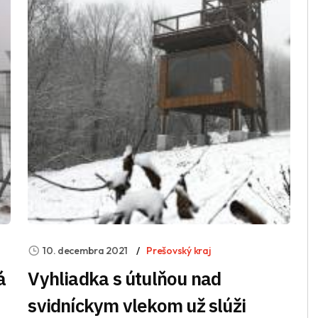
10. decembra 2021
Prešovský kraj
á
Vyhliadka s útulňou nad
svidníckym vlekom už slúži