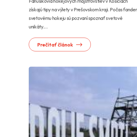
Fanúšikovia hokejových majstrovstiev v Košiciach
získajú tipy na výlety v Prešovskom kraji. Počas fande
svetovému hokeju sú pozvaní spoznať svetové
unikáty....
Prečítať článok