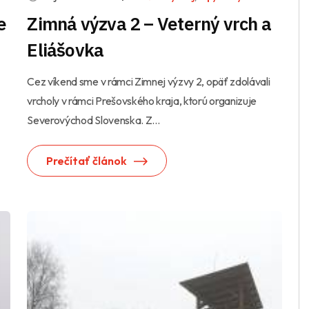
e
Zimná výzva 2 – Veterný vrch a
Eliášovka
Cez víkend sme v rámci Zimnej výzvy 2, opäť zdolávali
vrcholy v rámci Prešovského kraja, ktorú organizuje
Severovýchod Slovenska. Z...
Prečítať článok