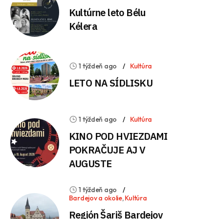
Kultúrne leto Bélu
Kélera
1 týždeň ago
Kultúra
LETO NA SÍDLISKU
1 týždeň ago
Kultúra
KINO POD HVIEZDAMI
POKRAČUJE AJ V
AUGUSTE
1 týždeň ago
Bardejov a okolie
,
Kultúra
Región Šariš Bardejov