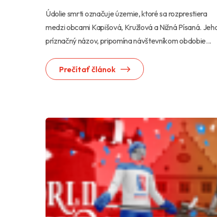
Údolie smrti označuje územie, ktoré sa rozprestiera
medzi obcami Kapišová, Kružlová a Nižná Písaná. Jeh
príznačný názov, pripomína návštevníkom obdobie...
Prečítať článok