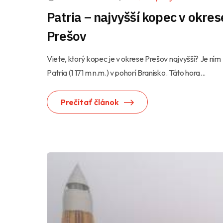
Patria – najvyšší kopec v okres
Prešov
Viete, ktorý kopec je v okrese Prešov najvyšší? Je ním
Patria (1 171 m n.m.) v pohorí Branisko. Táto hora...
Prečítať článok