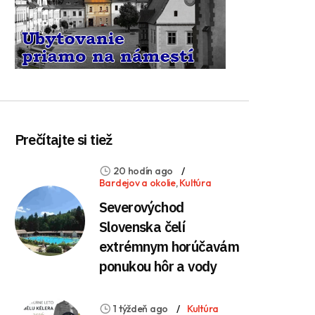
Prečítajte si tiež
20 hodín ago
Bardejov a okolie
,
Kultúra
Severovýchod
Slovenska čelí
extrémnym horúčavám
ponukou hôr a vody
1 týždeň ago
Kultúra