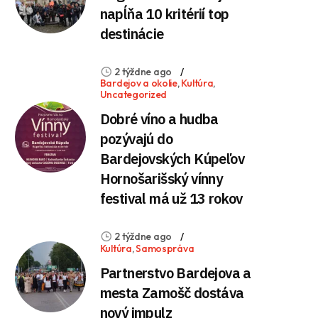
napĺňa 10 kritérií top
destinácie
2 týždne ago
Bardejov a okolie
,
Kultúra
,
Uncategorized
Dobré víno a hudba
pozývajú do
Bardejovských Kúpeľov
Hornošarišský vínny
festival má už 13 rokov
2 týždne ago
Kultúra
,
Samospráva
Partnerstvo Bardejova a
mesta Zamošč dostáva
nový impulz