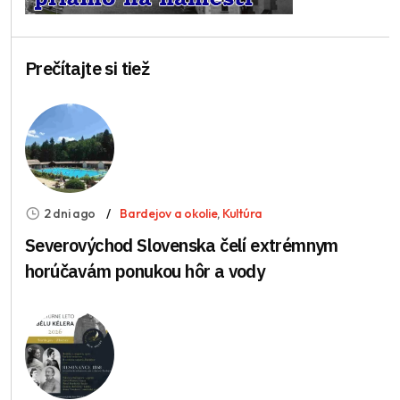
Prečítajte si tiež
2 dni ago
Bardejov a okolie
,
Kultúra
Severovýchod Slovenska čelí extrémnym
horúčavám ponukou hôr a vody