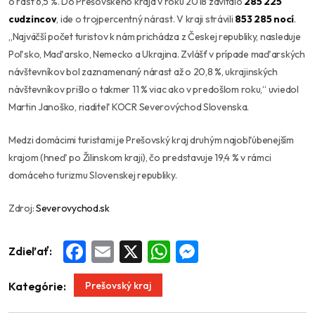
o rast 6,5 %. Do Prešovského kraja v roku 2018 zavítalo
285 225
cudzincov
, ide o trojpercentný nárast. V kraji strávili
853 285 nocí
.
„
Najväčší počet turistov k nám prichádza z Českej republiky, nasleduje
Poľsko, Maďarsko, Nemecko a Ukrajina. Zvlášť v prípade maďarských
návštevníkov bol zaznamenaný nárast až o 20,8 %, ukrajinských
návštevníkov prišlo o takmer 11 % viac ako v predošlom roku
,“ uviedol
Martin Janoško, riaditeľ KOCR Severovýchod Slovenska.
Medzi domácimi turistami je Prešovský kraj druhým najobľúbenejším
krajom (hneď po Žilinskom kraji), čo predstavuje 19,4 % v rámci
domáceho turizmu Slovenskej republiky.
Zdroj:
Severovychod.sk
Zdieľať:
Facebook
Email
X
WhatsApp
Messenger
Prešovský kraj
Kategórie: