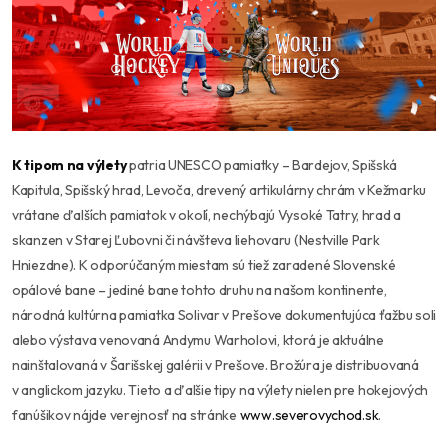
K tipom na výlety
patria UNESCO pamiatky – Bardejov, Spišská
Kapitula, Spišský hrad, Levoča, drevený artikulárny chrám v Kežmarku
vrátane ďalších pamiatok v okolí, nechýbajú Vysoké Tatry, hrad a
skanzen v Starej Ľubovni či návšteva liehovaru (Nestville Park
Hniezdne). K odporúčaným miestam sú tiež zaradené Slovenské
opálové bane – jediné bane tohto druhu na našom kontinente,
národná kultúrna pamiatka Solivar v Prešove dokumentujúca ťažbu soli
alebo výstava venovaná Andymu Warholovi, ktorá je aktuálne
nainštalovaná v Šarišskej galérii v Prešove. Brožúra je distribuovaná
v anglickom jazyku. Tieto a ďalšie tipy na výlety nielen pre hokejových
fanúšikov nájde verejnosť na stránke
www.severovychod.sk
.