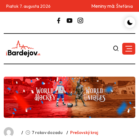
Meniny má:
Piatok 7. augusta 2026
Štefánia
7 rokov dozadu
Prešovský kraj