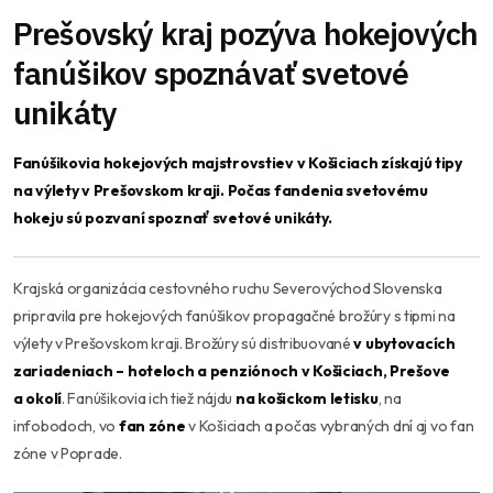
Prešovský kraj pozýva hokejových
fanúšikov spoznávať svetové
unikáty
Fanúšikovia hokejových majstrovstiev v Košiciach získajú tipy
na výlety v Prešovskom kraji. Počas fandenia svetovému
hokeju sú pozvaní spoznať svetové unikáty.
Krajská organizácia cestovného ruchu Severovýchod Slovenska
pripravila pre hokejových fanúšikov propagačné brožúry s tipmi na
výlety v Prešovskom kraji. Brožúry sú distribuované
v ubytovacích
zariadeniach – hoteloch a penziónoch v Košiciach, Prešove
a okolí
. Fanúšikovia ich tiež nájdu
na košickom letisku
, na
infobodoch, vo
fan zóne
v Košiciach a počas vybraných dní aj vo fan
zóne v Poprade.