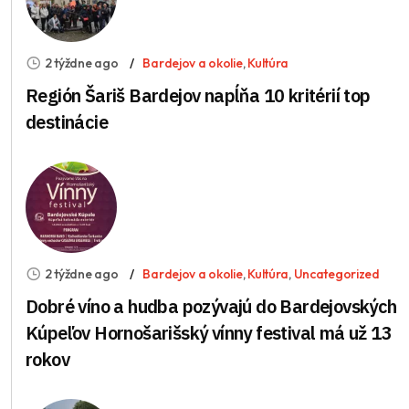
2 týždne ago
Bardejov a okolie
,
Kultúra
Región Šariš Bardejov napĺňa 10 kritérií top
destinácie
2 týždne ago
Bardejov a okolie
,
Kultúra
,
Uncategorized
Dobré víno a hudba pozývajú do Bardejovských
Kúpeľov Hornošarišský vínny festival má už 13
rokov