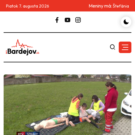
Meniny má:
Piatok 7. augusta 2026
Štefánia