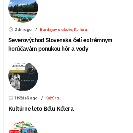
2 dni ago
Bardejov a okolie
,
Kultúra
Severovýchod Slovenska čelí extrémnym
horúčavám ponukou hôr a vody
1 týždeň ago
Kultúra
Kultúrne leto Bélu Kélera