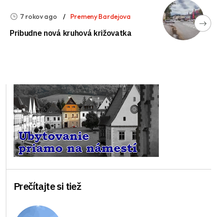
7 rokov ago
Premeny Bardejova
Pribudne nová kruhová križovatka
Prečítajte si tiež