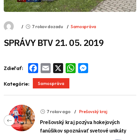
7 rokov dozadu
Samospráva
SPRÁVY BTV 21. 05. 2019
Zdieľať:
Facebook
Email
X
WhatsApp
Messenger
Samospráva
Kategórie:
7 rokov ago
Prešovský kraj
Prešovský kraj pozýva hokejových
fanúšikov spoznávať svetové unikáty