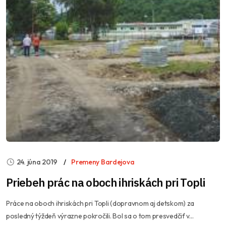
24. júna 2019
Premeny Bardejova
Priebeh prác na oboch ihriskách pri Topli
Práce na oboch ihriskách pri Topli (dopravnom aj detskom) za
posledný týždeň výrazne pokročili. Bol sa o tom presvedčiť v...