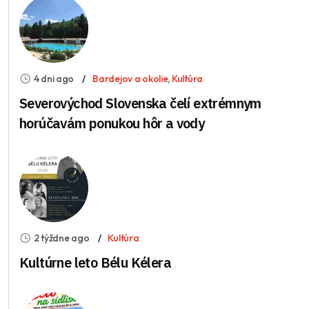
4 dni ago
Bardejov a okolie
,
Kultúra
Severovýchod Slovenska čelí extrémnym
horúčavám ponukou hôr a vody
2 týždne ago
Kultúra
Kultúrne leto Bélu Kélera