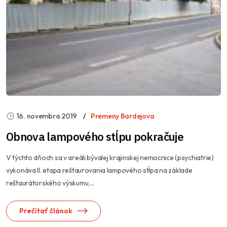
16. novembra 2019
Premeny Bardejova
Obnova lampového stĺpu pokračuje
V týchto dňoch sa v areáli bývalej krajinskej nemocnice (psychiatrie)
vykonáva II. etapa reštaurovania lampového stĺpa na základe
reštaurátorského výskumu,...
Prečítať článok