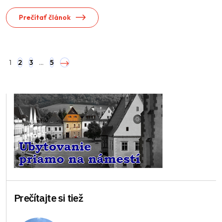
Prečítať článok
1
2
3
…
5
Prečítajte si tiež