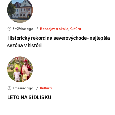
3 týždne ago
Bardejov a okolie
,
Kultúra
Historický rekord na severovýchode- najlepšia
sezóna v histórii
1 mesiac ago
Kultúra
LETO NA SÍDLISKU