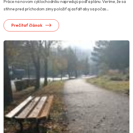
Práce na novom cyklochodníku napredujú podľa plánu. Veríme, že sa
stihne pred príchodom zimy položiť aj asfalt aby sa počas...
Prečítať článok