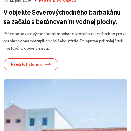
12. júla 2019
Premeny Bardejova
V objekte Severovýchodného barbakánu
sa začalo s betónovaním vodnej plochy.
Práce na severovýchodnom barbakáne, ktorého rekonštrukcia práve
prebieha dnes postúpili do ďalšieho štádia. Po oprave priľahlej časti
mestského opevnenia sa...
Prečítať článok