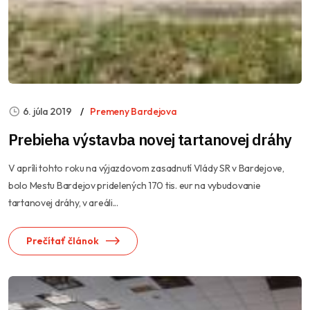
6. júla 2019
Premeny Bardejova
Prebieha výstavba novej tartanovej dráhy
V apríli tohto roku na výjazdovom zasadnutí Vlády SR v Bardejove,
bolo Mestu Bardejov pridelených 170 tis. eur na vybudovanie
tartanovej dráhy, v areáli...
Prečítať článok