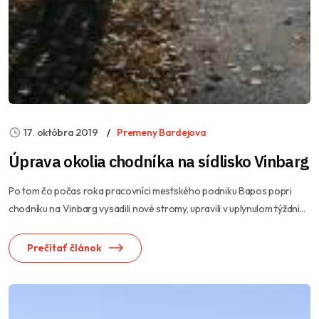
17. októbra 2019
Premeny Bardejova
Úprava okolia chodníka na sídlisko Vinbarg
Po tom čo počas roka pracovníci mestského podniku Bapos popri
chodníku na Vinbarg vysadili nové stromy, upravili v uplynulom týždni...
Prečítať článok