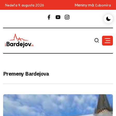
Meniny má:
Nedeľa 9. augusta 2026
Ľubomíra
Premeny Bardejova