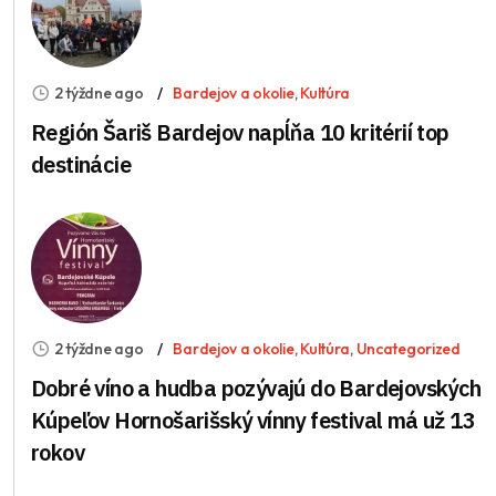
2 týždne ago
Bardejov a okolie
,
Kultúra
Región Šariš Bardejov napĺňa 10 kritérií top
destinácie
2 týždne ago
Bardejov a okolie
,
Kultúra
,
Uncategorized
Dobré víno a hudba pozývajú do Bardejovských
Kúpeľov Hornošarišský vínny festival má už 13
rokov