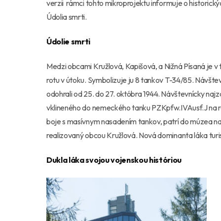
verzii rámci tohto mikroprojektu informuje o historick
Údolia smrti.
Údolie smrti
Medzi obcami Kružlová, Kapišová, a Nižná Písaná je 
rotu v útoku. Symbolizuje ju 8 tankov T-34/85. Návšte
odohrali od 25. do 27. októbra 1944. Návštevnícky naj
vklineného do nemeckého tanku PZKpfw.IVAusf.J na rázc
boje s masívnym nasadením tankov, patrí do múzea na 
realizovaný obcou Kružlová. Nová dominanta láka turi
Dukla láka svojou vojenskou históriou