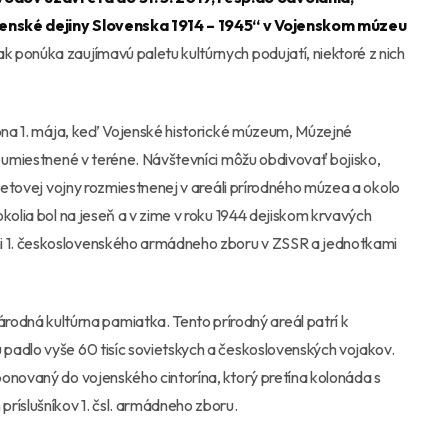
jenské dejiny Slovenska 1914 – 1945“ v Vojenskom múzeu
 ponúka zaujímavú paletu kultúrnych podujatí, niektoré z nich
zóna 1. mája, keď Vojenské historické múzeum, Múzejné
e umiestnené v teréne. Návštevníci môžu obdivovať bojisko,
svetovej vojny rozmiestnenej v areáli prírodného múzea a okolo
kolia bol na jeseň a v zime v roku 1944 dejiskom krvavých
i 1. československého armádneho zboru v ZSSR a jednotkami
árodná kultúrna pamiatka. Tento prírodný areál patrí k
padlo vyše 60 tisíc sovietskych a československých vojakov.
ponovaný do vojenského cintorína, ktorý pretína kolonáda s
ríslušníkov 1. čsl. armádneho zboru.