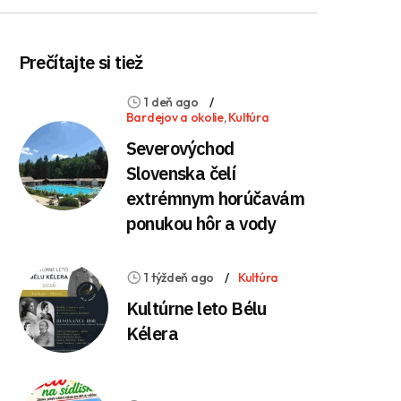
Prečítajte si tiež
1 deň ago
Bardejov a okolie
,
Kultúra
Severovýchod
Slovenska čelí
extrémnym horúčavám
ponukou hôr a vody
1 týždeň ago
Kultúra
Kultúrne leto Bélu
Kélera