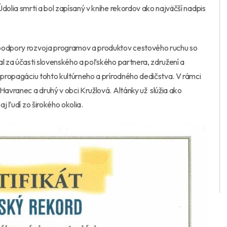
olia smrti a bol zapísaný v knihe rekordov ako najväčší nadpis
 podpory rozvoja programov a produktov cestového ruchu so
al za účasti slovenského a poľského partnera, združení a
a propagáciu tohto kultúrneho a prírodného dedičstva. V rámci
Havranec a druhý v obci Kružlová. Altánky už slúžia ako
j ľudí zo širokého okolia.