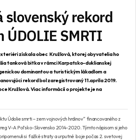
 slovenský rekord
om ÚDOLIE SMRTI
exteriéri získala obec Kružlová, ktorej obyvatelia ho
čšia tanková bitka v rámci Karpatsko-duklianskej
genickou dominantou a turistickým lákadlom a
vujúci rekord bol zaregistrovaný 11.apríla 2019.
ce Kružlová. Viac informácií o projekte je na
jektu Údolie smrti – zem vojnových hrdinov“ financovaného z
rreg V-A Poľsko-Slovensko 2014-2020. Týmto nápisom si jeho
 pripomenuli si ťažké straty a urputné boje počas 2. svetovej