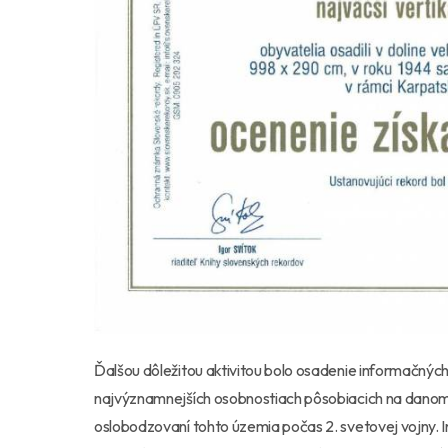
Ďalšou dôležitou aktivitou bolo osadenie informačných
najvýznamnejších osobnostiach pôsobiacich na danom úz
oslobodzovaní tohto územia počas 2. svetovej vojny. 