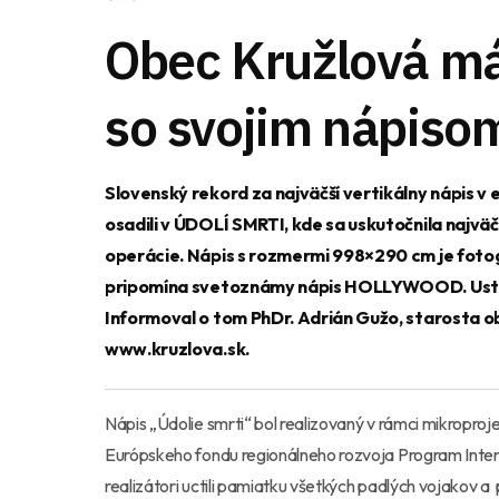
Obec Kružlová má
so svojim nápis
Slovenský rekord za najväčší vertikálny nápis v 
osadili v ÚDOLÍ SMRTI, kde sa uskutočnila najvä
operácie. Nápis s rozmermi 998×290 cm je foto
pripomína svetoznámy nápis HOLLYWOOD. Ustano
Informoval o tom PhDr. Adrián Gužo, starosta ob
www.kruzlova.sk
.
Nápis „Údolie smrti“ bol realizovaný v rámci mikropro
Európskeho fondu regionálneho rozvoja Program Inte
realizátori uctili pamiatku všetkých padlých vojakov a