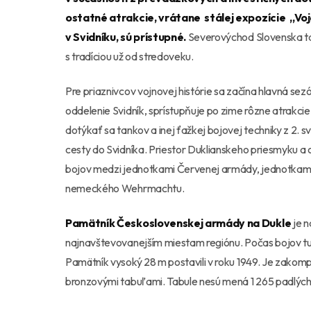
ostatné atrakcie, vrátane stálej expozície „Vo
v Svidníku, sú prístupné.
Severovýchod Slovenska tak
s tradíciou už od stredoveku.
Pre priaznivcov vojnovej histórie sa začína hlavná se
oddelenie Svidník, sprístupňuje po zime rôzne atrakci
dotýkať sa tankov a inej ťažkej bojovej techniky z 2. 
cesty do Svidníka. Priestor Duklianskeho priesmyku a o
bojov medzi jednotkami Červenej armády, jednotkam
nemeckého Wehrmachtu.
Pamätník Československej armády na Dukle
je n
najnavštevovanejším miestam regiónu. Počas bojov tu 
Pamätník vysoký 28 m postavili v roku 1949. Je zakom
bronzovými tabuľami. Tabule nesú mená 1 265 padlých p