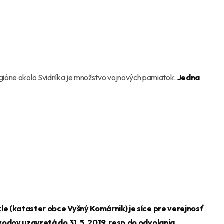
gióne okolo Svidníka je množstvo vojnových pamiatok.
Jedna
le (kataster obce Vyšný Komárnik) je síce pre verejnosť
odov uzavretá do 31. 5. 2019, resp.do odvolania,