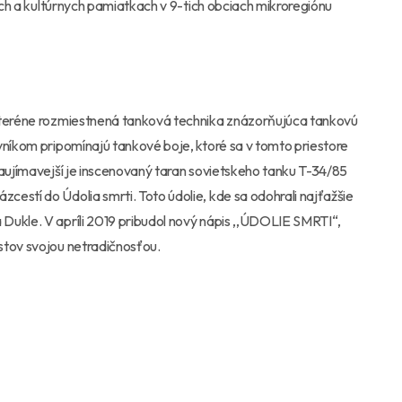
ých a kultúrnych pamiatkach v 9-tich obciach mikroregiónu
v teréne rozmiestnená tanková technika znázorňujúca tankovú
vníkom pripomínajú tankové boje, ktoré sa v tomto priestore
zaujímavejší je inscenovaný taran sovietskeho tanku T-34/85
estí do Údolia smrti. Toto údolie, kde sa odohrali najťažšie
Dukle. V apríli 2019 pribudol nový nápis ,,ÚDOLIE SMRTI“,
stov svojou netradičnosťou.