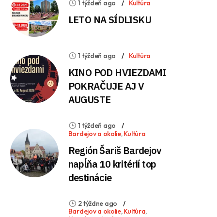
1 týždeň ago
Kultúra
LETO NA SÍDLISKU
1 týždeň ago
Kultúra
KINO POD HVIEZDAMI
POKRAČUJE AJ V
AUGUSTE
1 týždeň ago
Bardejov a okolie
,
Kultúra
Región Šariš Bardejov
napĺňa 10 kritérií top
destinácie
2 týždne ago
Bardejov a okolie
,
Kultúra
,