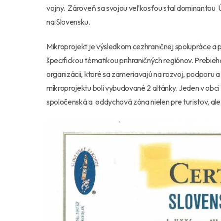
vojny. Zároveň sa svojou veľkosťou stal dominantou Úd
na Slovensku.
Mikroprojekt je výsledkom cezhraničnej spolupráce a
špecifickou tématikou prihraničných regiónov. Prebieh
organizácii, ktoré sa zameriavajú na rozvoj, podporu 
mikroprojektu boli vybudované 2 altánky. Jeden v obci 
spoločenská a oddychová zóna nielen pre turistov, ale a