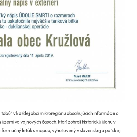
 tabúľ v každej obci mikroregiónu obsahujúcich informácie o
emí vo vojnových časoch, ktorí zohrali historickú úlohu v
Informačný leták s mapou, vyhotovený v slovenskej a poľskej