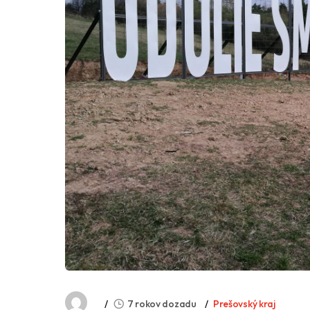
7 rokov dozadu
Prešovský kraj