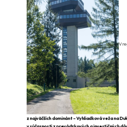
V re
z najväčších dominánt – Vyhliadková veža na Duk
v súčasnosti z prevádzkových a investičných dôv