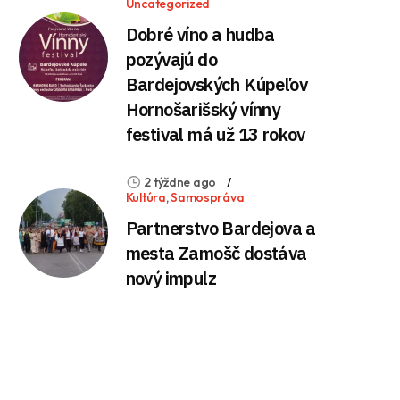
Uncategorized
Dobré víno a hudba
pozývajú do
Bardejovských Kúpeľov
Hornošarišský vínny
festival má už 13 rokov
2 týždne ago
Kultúra
,
Samospráva
Partnerstvo Bardejova a
mesta Zamošč dostáva
nový impulz