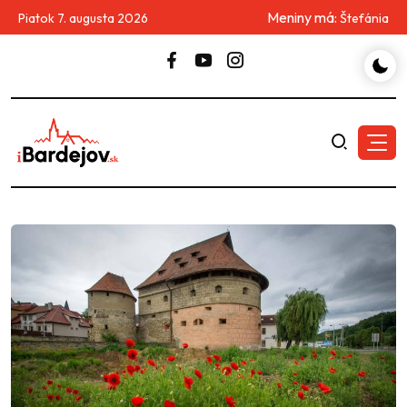
Meniny má:
Piatok 7. augusta 2026
Štefánia