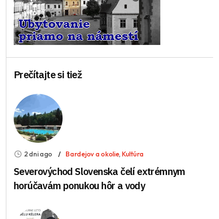
Prečítajte si tiež
2 dni ago
Bardejov a okolie
,
Kultúra
Severovýchod Slovenska čelí extrémnym
horúčavám ponukou hôr a vody