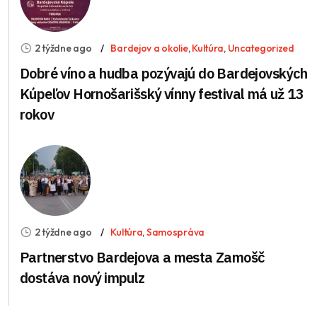
2 týždne ago
Bardejov a okolie
,
Kultúra
,
Uncategorized
Dobré víno a hudba pozývajú do Bardejovských
Kúpeľov Hornošarišský vínny festival má už 13
rokov
2 týždne ago
Kultúra
,
Samospráva
Partnerstvo Bardejova a mesta Zamošč
dostáva nový impulz