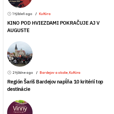
1 týždeň ago
Kultúra
KINO POD HVIEZDAMI POKRAČUJE AJ V
AUGUSTE
2 týždne ago
Bardejov a okolie
,
Kultúra
Región Šariš Bardejov napĺňa 10 kritérií top
destinácie