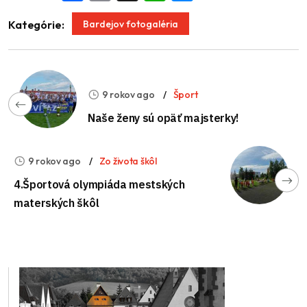
Bardejov fotogaléria
Kategórie:
9 rokov ago
Šport
Naše ženy sú opäť majsterky!
9 rokov ago
Zo života škôl
4.Športová olympiáda mestských
materských škôl