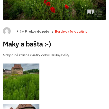
9 rokov dozadu
Bardejov fotogaléria
Maky a bašta :-)
Maky a iné krásne kvietky v okolí Hrubej Bašty.