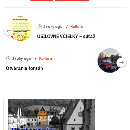
3 roky ago
Kultúra
USILOVNÉ VČIELKY – súťaž
3 roky ago
Kultúra
Otváranie fontán