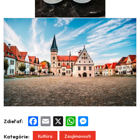
Zdieľať:
Facebook
Email
X
WhatsApp
Messenger
Kultúra
Zaujímavosti
Kategórie: