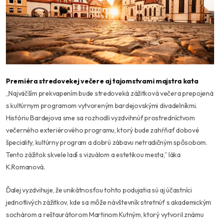
Premiéra stredovekej večere aj tajomstvami majstra kata
,,Najväčším prekvapením bude stredoveká zážitková večera prepojená
s kultúrnym programom vytvoreným bardejovskými divadelníkmi.
Históriu Bardejova sme sa rozhodli vyzdvihnúť prostredníctvom
večerného exteriérového programu, ktorý bude zahŕňať dobové
špeciality, kultúrny program a dobrú zábavu netradičným spôsobom.
Tento zážitok skvele ladí s vizuálom a estetikou mesta,” láka
K.Romanová.
Ďalej vyzdvihuje, že unikátnosťou tohto podujatia sú aj účastníci
jednotlivých zážitkov, kde sa môže návštevník stretnúť s akademickým
sochárom a reštaurátorom Martinom Kutným, ktorý vytvoril známu