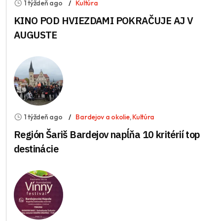
1 týždeň ago
Kultúra
KINO POD HVIEZDAMI POKRAČUJE AJ V
AUGUSTE
1 týždeň ago
Bardejov a okolie
,
Kultúra
Región Šariš Bardejov napĺňa 10 kritérií top
destinácie