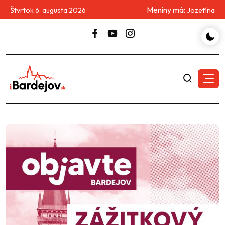
Meniny má:
Štvrtok 6. augusta 2026
Jozefína