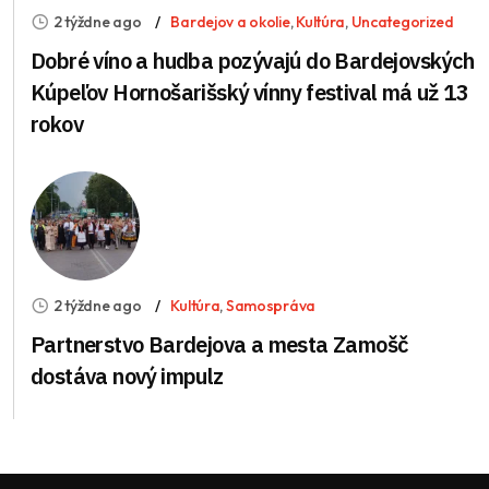
2 týždne ago
Bardejov a okolie
,
Kultúra
,
Uncategorized
Dobré víno a hudba pozývajú do Bardejovských
Kúpeľov Hornošarišský vínny festival má už 13
rokov
2 týždne ago
Kultúra
,
Samospráva
Partnerstvo Bardejova a mesta Zamošč
dostáva nový impulz