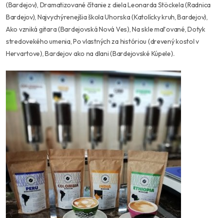
(Bardejov), Dramatizované čítanie z diela Leonarda Stöckela (Radnica
Bardejov), Najvychýrenejšia škola Uhorska (Katolícky kruh, Bardejov),
Ako vzniká gitara (Bardejovská Nová Ves), Na skle maľované, Dotyk
stredovekého umenia, Po vlastných za históriou (drevený kostol v
Hervartove), Bardejov ako na dlani (Bardejovské Kúpele).