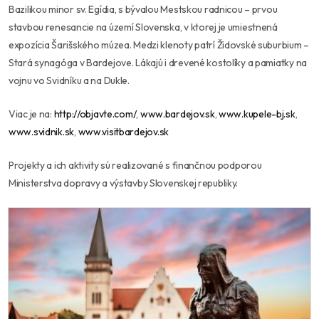
Bazilikou minor sv. Egídia, s bývalou Mestskou radnicou – prvou
stavbou renesancie na území Slovenska, v ktorej je umiestnená
expozícia Šarišského múzea. Medzi klenoty patrí Židovské suburbium –
Stará synagóga v Bardejove. Lákajú i drevené kostolíky a pamiatky na
vojnu vo Svidníku a na Dukle.
Viac je na:
http://objavte.com/
,
www.bardejov.sk
,
www.kupele-bj.sk
,
www.svidnik.sk
,
www.visitbardejov.sk
Projekty a ich aktivity sú realizované s finančnou podporou
Ministerstva dopravy a výstavby Slovenskej republiky.