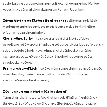
sochu kata na bardejovskom námestí, ocenenou maliarkou Martou
Augustínskou či grafickým dizajnérom Petrom Javoríkom.
Závan histórie od 13.storočia až dodnes
zažijete pri potulkách
mestom so sprievodcami, cez predstavenie s divadelníkmi, až po
príbeh o naozajstnom katovi.
Chute, vône, farby
– na svoje si prídu všetci, ktorí obľubujú
osvedčené jedlá v spojení tradície a súčasnosti. Napríklad za 16 eur si v
sobotu budete 2 hodiny vychutnávať chute židovsko-šarišskej
kuchyne, alebo za 45 eur vás čakajú 3 hodiny hodovania počas
stredovekej večere.
Pre malých a veľkých
– so šikovnými remeselníkmi sa naučíte niečo
o výrobe gitár, modelovaní a maľbe na sklo. Odnesiete si aj
vlastnoručne vyrobené suveníry.
Z čoho si (okrem iného) môžete vyberať:
Tajomstvá tekutého zlata, Ako chutí príroda (Kláštor františkánov,
Bardejov), Za vôňou kávového zrnka (Bardejov), Pišinger o piatej