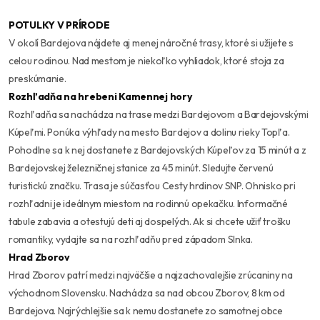
POTULKY V PRÍRODE
V okolí Bardejova nájdete aj menej náročné trasy, ktoré si užijete s
celou rodinou. Nad mestom je niekoľko vyhliadok, ktoré stoja za
preskúmanie.
Rozhľadňa na hrebeni Kamennej hory
Rozhľadňa sa nachádza na trase medzi Bardejovom a Bardejovskými
Kúpeľmi. Ponúka výhľady na mesto Bardejov a dolinu rieky Topľa.
Pohodlne sa k nej dostanete z Bardejovských Kúpeľov za 15 minút a z
Bardejovskej železničnej stanice za 45 minút. Sledujte červenú
turistickú značku. Trasa je súčasťou Cesty hrdinov SNP. Ohnisko pri
rozhľadni je ideálnym miestom na rodinnú opekačku. Informačné
tabule zabavia a otestujú deti aj dospelých. Ak si chcete užiť trošku
romantiky, vydajte sa na rozhľadňu pred západom Slnka.
Hrad Zborov
Hrad Zborov patrí medzi najväčšie a najzachovalejšie zrúcaniny na
východnom Slovensku. Nachádza sa nad obcou Zborov, 8 km od
Bardejova. Najrýchlejšie sa k nemu dostanete zo samotnej obce