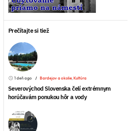
Prečítajte si tiež
1 deň ago
Bardejov a okolie
,
Kultúra
Severovýchod Slovenska čelí extrémnym
horúčavám ponukou hôr a vody