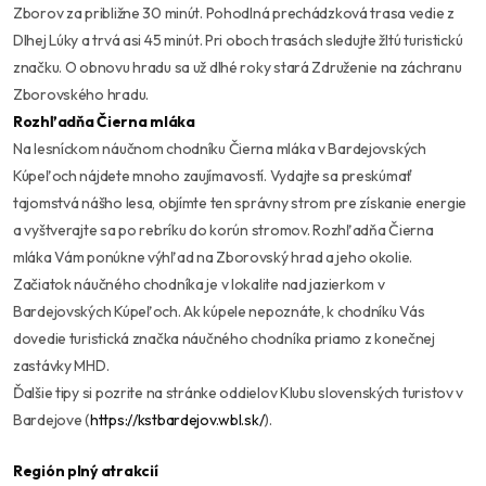
Zborov za približne 30 minút. Pohodlná prechádzková trasa vedie z
Dlhej Lúky a trvá asi 45 minút. Pri oboch trasách sledujte žltú turistickú
značku. O obnovu hradu sa už dlhé roky stará Združenie na záchranu
Zborovského hradu.
Rozhľadňa Čierna mláka
Na lesníckom náučnom chodníku Čierna mláka v Bardejovských
Kúpeľoch nájdete mnoho zaujímavostí. Vydajte sa preskúmať
tajomstvá nášho lesa, objímte ten správny strom pre získanie energie
a vyštverajte sa po rebríku do korún stromov. Rozhľadňa Čierna
mláka Vám ponúkne výhľad na Zborovský hrad a jeho okolie.
Začiatok náučného chodníka je v lokalite nad jazierkom v
Bardejovských Kúpeľoch. Ak kúpele nepoznáte, k chodníku Vás
dovedie turistická značka náučného chodníka priamo z konečnej
zastávky MHD.
Ďalšie tipy si pozrite na stránke oddielov Klubu slovenských turistov v
Bardejove (
https://kstbardejov.wbl.sk/
).
Región plný atrakcií