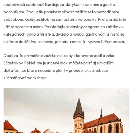
spoločnosti osobností Bardejova, dotykom s umením a gastro
pochúťkami! Podujatie ponúka možnosť zažiť mesto netradičným
spôsobom. Každý zážitok má samostatnú vstupenku. Preto si môžete
ušiť program na mieru. Poskladajte si vlastný program zo zážitkov v
kategóriách cyklo a turistika, divadlo a hudba, gastronómia, história,
kultúrne dedičstvo a umenie, príroda, remeslá,“ vyzýva K.Romanová.
Dodáva, že pri väčšine zážitkov sú ceny stanovené podľa veku
účastníkov. Pokiaľ nie je určené inak, môžete prísť aj s mladším
dieťaťom, za ktoré nebudete platiť v prípade, ak sa nebude
zúčastňovať workshopu.