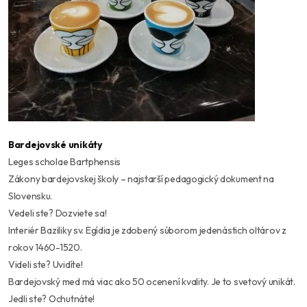
Bardejovské unikáty
Leges scholae Bartphensis
Zákony bardejovskej školy – najstarší pedagogický dokument na
Slovensku.
Vedeli ste? Dozviete sa!
Interiér Baziliky sv. Egídia je zdobený súborom jedenástich oltárov z
rokov 1460-1520.
Videli ste? Uvidíte!
Bardejovský med má viac ako 50 ocenení kvality. Je to svetový unikát.
Jedli ste? Ochutnáte!