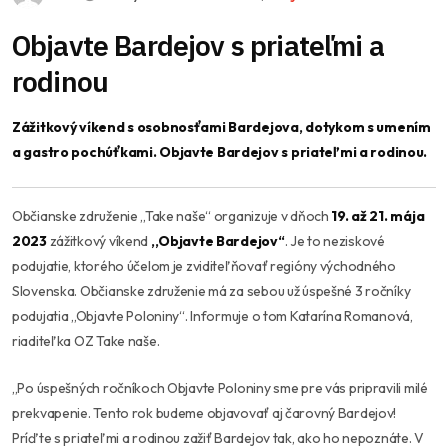
Objavte Bardejov s priateľmi a
rodinou
Zážitkový víkend s osobnosťami Bardejova, dotykom s umením
a gastro pochúťkami. Objavte Bardejov s priateľmi a rodinou.
Občianske združenie ,,Take naše“ organizuje v dňoch
19. až 21. mája
2023
zážitkový víkend
,,Objavte Bardejov“
. Je to neziskové
podujatie, ktorého účelom je zviditeľňovať regióny východného
Slovenska. Občianske združenie má za sebou už úspešné 3 ročníky
podujatia ,,Objavte Poloniny“. Informuje o tom Katarína Romanová,
riaditeľka OZ Take naše.
,,Po úspešných ročníkoch Objavte Poloniny sme pre vás pripravili milé
prekvapenie. Tento rok budeme objavovať aj čarovný Bardejov!
Príďte s priateľmi a rodinou zažiť Bardejov tak, ako ho nepoznáte. V