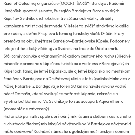
Riaditeľ Oblastnej organizácie (OOCR) „ŠARIŠ“- Bardejov Radomír
Jančošek upozorňuje nato, že región Bardejova, Bardejovských
Kúpeľov, Svidníka a ich okolia má v súčasnosti všetky atribúty
komplexnej turistickej destinácie. V lete je to zvlášť atraktívna lokalita
pre rodiny s deťmi. Prispieva k tomu aj turistický vláčik Dráčik, ktorý
premáva na okružnej trase Bardejov-Bardejovské Kúpele. Podobne v
lete jazdí turistický vláčik aj vo Svidníku na trase do Údolia smrti.
Stálicami v ponuke a významným lákadlom cestovného ruchu sú liečivé
minerálne pramene s kúpeľnou turistikou a wellness v Bardejovských
Kúpeľoch, tamojšie letné kúpalisko, ale aj letné kúpalisko na mestskom
štadióne v Bardejove na Družstevnej ulici a letné kúpalisko Makovica v
Nižnej Polianke. Z Bardejova je to len 50 km na navštevovanú vodnú
nádrž Domaša, kde sú vynikajúce možnosti kúpania, rekreácie a
výletná loď Bohemia. Vo Svidníku je to zas aquapark Aquaruthenia
(momentálne zatvorený).
Historické pamiatky spolu s prírodnými krásami a službami cestovného
ruchu tvoria žiadaný mix lákajúci návštevníkov. V Bardejove návštevníci
môžu obdivovať Radničné námestie s gotickými meštianskymi domami,