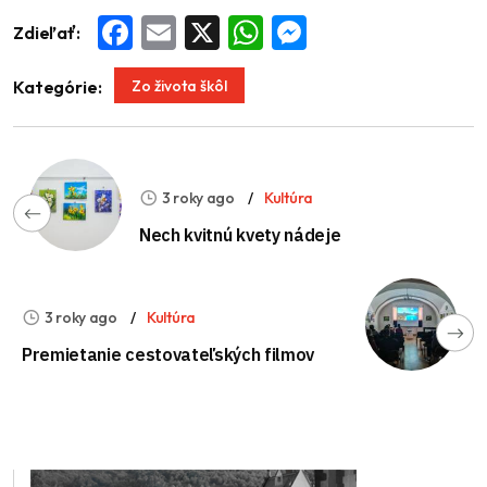
Zdieľať:
Facebook
Email
X
WhatsApp
Messenger
Zo života škôl
Kategórie:
3 roky ago
Kultúra
Nech kvitnú kvety nádeje
3 roky ago
Kultúra
Premietanie cestovateľských filmov