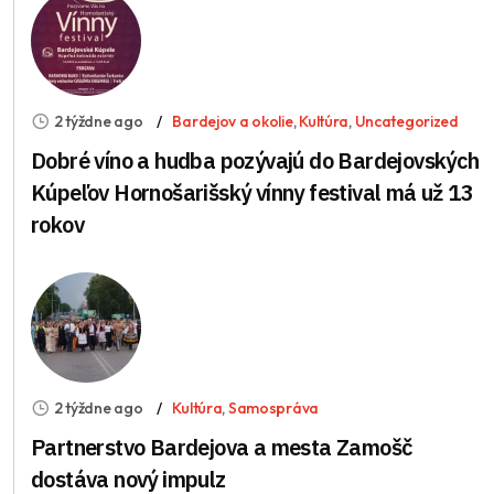
2 týždne ago
Bardejov a okolie
,
Kultúra
,
Uncategorized
Dobré víno a hudba pozývajú do Bardejovských
Kúpeľov Hornošarišský vínny festival má už 13
rokov
2 týždne ago
Kultúra
,
Samospráva
Partnerstvo Bardejova a mesta Zamošč
dostáva nový impulz