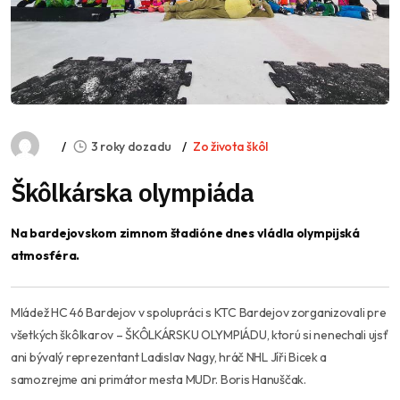
3 roky dozadu
Zo života škôl
Škôlkárska olympiáda
Na bardejovskom zimnom štadióne dnes vládla olympijská
atmosféra.
Mládež HC 46 Bardejov v spolupráci s KTC Bardejov zorganizovali pre
všetkých škôlkarov – ŠKÔLKÁRSKU OLYMPIÁDU, ktorú si nenechali ujsť
ani bývalý reprezentant Ladislav Nagy, hráč NHL Jíři Bicek a
samozrejme ani primátor mesta MUDr. Boris Hanuščak.