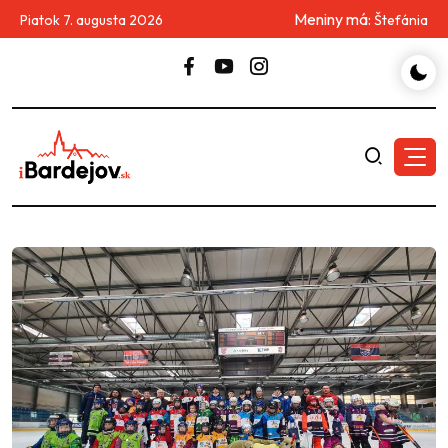
Meniny má:
Piatok 7. augusta 2026
Štefánia