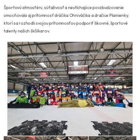
Športovú atmosféru, súťaživosť a neutíchajúce povzbudzovanie
umocňovala aj prítomnosť dráčika Ohniváčika a dračice Plamienky,
ktorí sa rozhodli svojou prítomnosťou podporiť šikovné, športové
talenty našich škôlkarov.