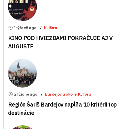
1 týždeň ago
Kultúra
KINO POD HVIEZDAMI POKRAČUJE AJ V
AUGUSTE
2 týždne ago
Bardejov a okolie
,
Kultúra
Región Šariš Bardejov napĺňa 10 kritérií top
destinácie