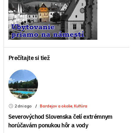
Prečítajte si tiež
2 dni ago
Bardejov a okolie
,
Kultúra
Severovýchod Slovenska čelí extrémnym
horúčavám ponukou hôr a vody