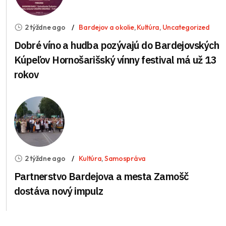
2 týždne ago
Bardejov a okolie
,
Kultúra
,
Uncategorized
Dobré víno a hudba pozývajú do Bardejovských
Kúpeľov Hornošarišský vínny festival má už 13
rokov
2 týždne ago
Kultúra
,
Samospráva
Partnerstvo Bardejova a mesta Zamošč
dostáva nový impulz