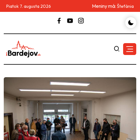
Meniny má:
Piatok 7. augusta 2026
Štefánia