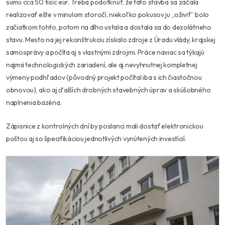
sumu cca 50 tisíc eúr. Treba podotknúť, že táto stavba sa začala
realizovať ešte v minulom storočí, niekoľko pokusov ju „oživiť“ bolo
začiatkom tohto, potom na dlho ustala a dostala sa do dezolátneho
stavu. Mesto na jej rekonštrukciu získalo zdroje z Úradu vlády, krajskej
samosprávy a počíta aj s vlastnými zdrojmi. Práce naviac sa týkajú
najmä technologických zariadení, ale aj nevyhnutnej kompletnej
výmeny podhľadov (pôvodný projekt počítal iba s ich čiastočnou
obnovou), ako aj ďalších drobných stavebných úprav a skúšobného
naplnenia bazéna.
Zápisnice z kontrolných dní by poslanci mali dostať elektronickou
poštou aj so špecifikáciou jednotlivých vynútených investícií.