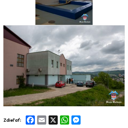
Zdieľať:
Facebook
Email
X
WhatsApp
Messenger