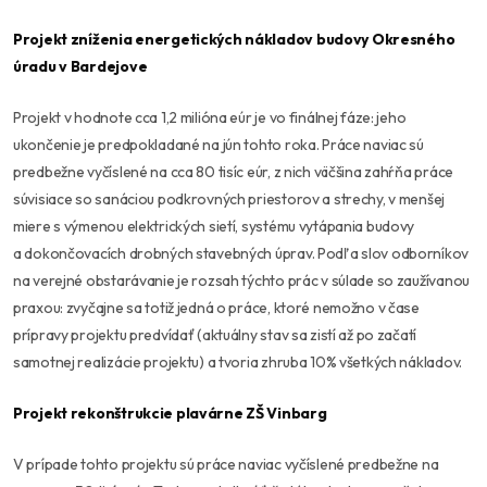
Projekt zníženia energetických nákladov budovy Okresného
úradu v Bardejove
Projekt v hodnote cca 1,2 milióna eúr je vo finálnej fáze: jeho
ukončenie je predpokladané na jún tohto roka. Práce naviac sú
predbežne vyčíslené na cca 80 tisíc eúr, z nich väčšina zahŕňa práce
súvisiace so sanáciou podkrovných priestorov a strechy, v menšej
miere s výmenou elektrických sietí, systému vytápania budovy
a dokončovacích drobných stavebných úprav. Podľa slov odborníkov
na verejné obstarávanie je rozsah týchto prác v súlade so zaužívanou
praxou: zvyčajne sa totiž jedná o práce, ktoré nemožno v čase
prípravy projektu predvídať (aktuálny stav sa zistí až po začatí
samotnej realizácie projektu) a tvoria zhruba 10% všetkých nákladov.
Projekt rekonštrukcie plavárne ZŠ Vinbarg
V prípade tohto projektu sú práce naviac vyčíslené predbežne na