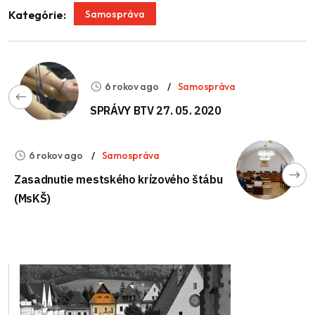
Samospráva
Kategórie:
6 rokov ago
Samospráva
SPRÁVY BTV 27. 05. 2020
6 rokov ago
Samospráva
Zasadnutie mestského krízového štábu
(MsKŠ)