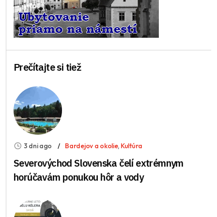
Prečítajte si tiež
3 dni ago
Bardejov a okolie
,
Kultúra
Severovýchod Slovenska čelí extrémnym
horúčavám ponukou hôr a vody