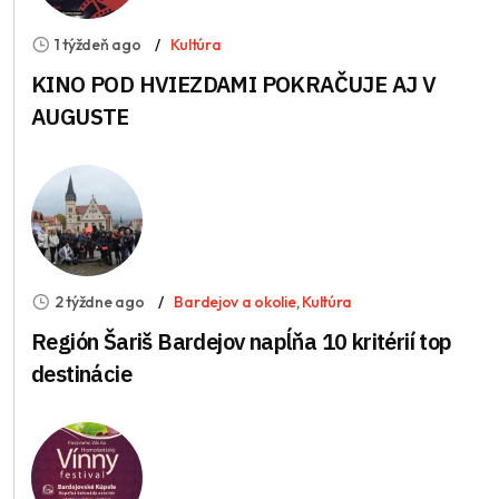
1 týždeň ago
Kultúra
KINO POD HVIEZDAMI POKRAČUJE AJ V
AUGUSTE
2 týždne ago
Bardejov a okolie
,
Kultúra
Región Šariš Bardejov napĺňa 10 kritérií top
destinácie