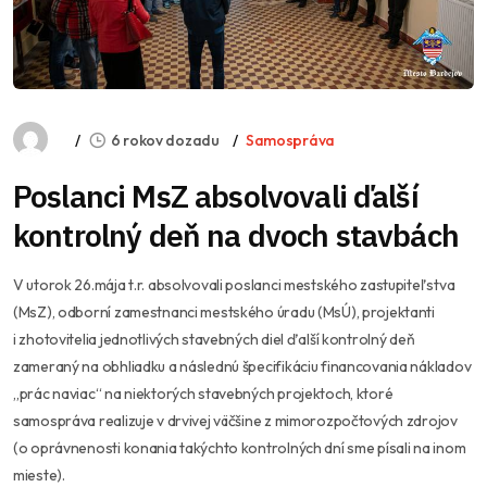
6 rokov dozadu
Samospráva
Poslanci MsZ absolvovali ďalší
kontrolný deň na dvoch stavbách
V utorok 26.mája t.r. absolvovali poslanci mestského zastupiteľstva
(MsZ), odborní zamestnanci mestského úradu (MsÚ), projektanti
i zhotovitelia jednotlivých stavebných diel ďalší kontrolný deň
zameraný na obhliadku a následnú špecifikáciu financovania nákladov
„prác naviac“ na niektorých stavebných projektoch, ktoré
samospráva realizuje v drvivej väčšine z mimorozpočtových zdrojov
(o oprávnenosti konania takýchto kontrolných dní sme písali na inom
mieste).