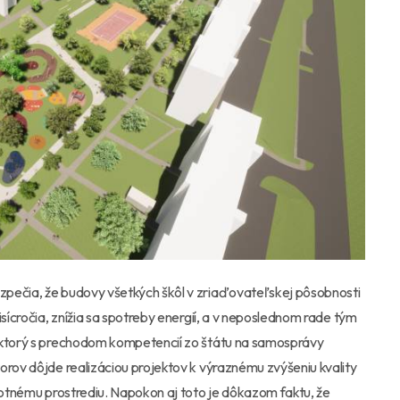
zpečia, že budovy všetkých škôl v zriaďovateľskej pôsobnosti
isícročia, znížia sa spotreby energií, a v neposlednom rade tým
, ktorý s prechodom kompetencií zo štátu na samosprávy
orov dôjde realizáciou projektov k výraznému zvýšeniu kvality
ivotnému prostrediu. Napokon aj toto je dôkazom faktu, že