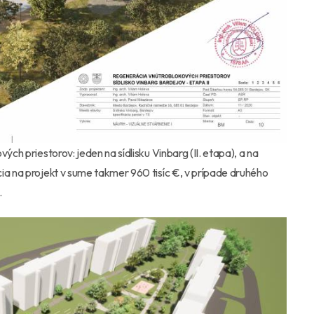
ých priestorov: jeden na sídlisku Vinbarg (II. etapa), a na
ia na projekt v sume takmer 960 tisíc €, v prípade druhého
.