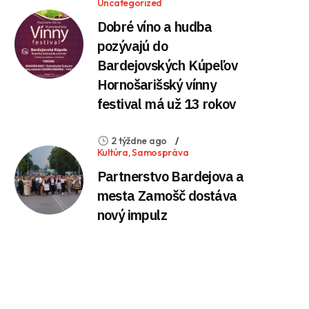
Uncategorized
Dobré víno a hudba
pozývajú do
Bardejovských Kúpeľov
Hornošarišský vínny
festival má už 13 rokov
2 týždne ago
Kultúra
,
Samospráva
Partnerstvo Bardejova a
mesta Zamošč dostáva
nový impulz