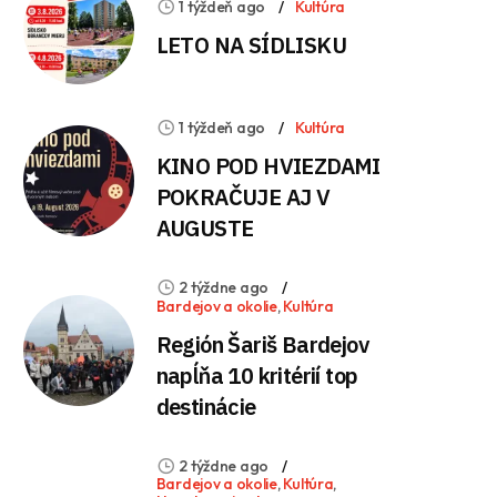
1 týždeň ago
Kultúra
LETO NA SÍDLISKU
1 týždeň ago
Kultúra
KINO POD HVIEZDAMI
POKRAČUJE AJ V
AUGUSTE
2 týždne ago
Bardejov a okolie
,
Kultúra
Región Šariš Bardejov
napĺňa 10 kritérií top
destinácie
2 týždne ago
Bardejov a okolie
,
Kultúra
,