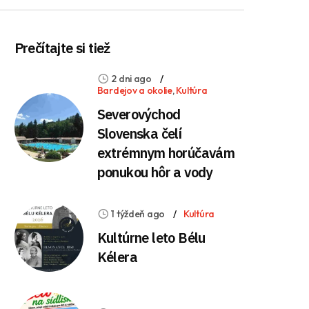
Prečítajte si tiež
2 dni ago
Bardejov a okolie
,
Kultúra
Severovýchod
Slovenska čelí
extrémnym horúčavám
ponukou hôr a vody
1 týždeň ago
Kultúra
Kultúrne leto Bélu
Kélera