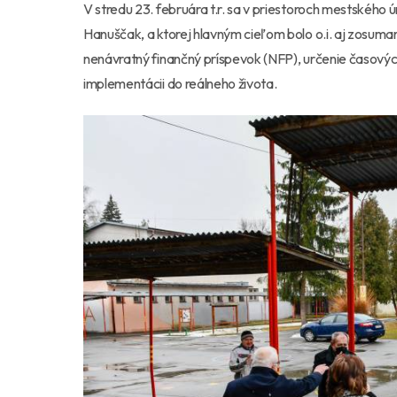
V stredu 23. februára t.r. sa v priestoroch mestského 
Hanuščak, a ktorej hlavným cieľom bolo o.i. aj zosuma
nenávratný finančný príspevok (NFP), určenie časových
implementácii do reálneho života.