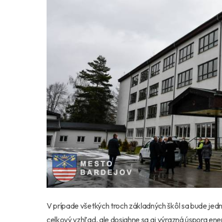
V prípade všetkých troch základných škôl sa bude jedna
celkový vzhľad, ale dosiahne sa aj výrazná úspora ener