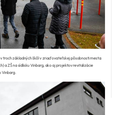
ov troch základných škôl v zriaďovateľskej pôsobnosti mesta:
 a ZŠ na sídlisku Vinbarg, ako aj projektov revitalizácie
u Vinbarg.