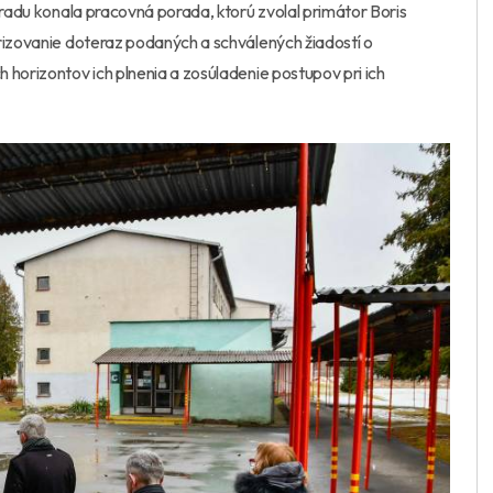
úradu konala pracovná porada, ktorú zvolal primátor Boris
rizovanie doteraz podaných a schválených žiadostí o
 horizontov ich plnenia a zosúladenie postupov pri ich