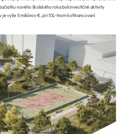
začiatku nového školského roka boli investičné aktivity
je vyše 5 miliónov €, pri 5%-tnom kofinancovaní