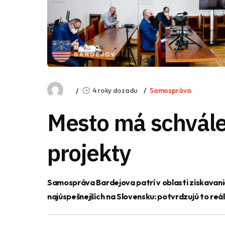
4 roky dozadu
Samospráva
Mesto má schvále
projekty
Samospráva Bardejova patrí v oblasti získavan
najúspešnejších na Slovensku: potvrdzujú to reá