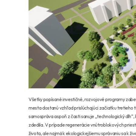
Všetky popísané investičné, rozvojové programy zabe
mesta dostanú vzhľad prislúchajúci začiatku tretieho t
samospráva aspoň z časti sanuje „technologický dlh“
zdedila. V prípade regenerácie vnútroblokových priest
života, ale najmä k ekologickejšiemu správaniu sa k ž