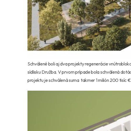
Schválené boli aj dva projekty regenerácie vnútroblokov
sídlisku Družba. V prvom prípade bola schválená dotác
projektu je schválená suma takmer 1 milión 200 tisíc €