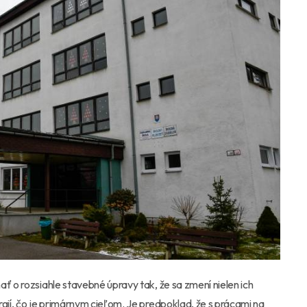
ť o rozsiahle stavebné úpravy tak, že sa zmení nielen ich
gií, čo je primárnym cieľom. Je predpoklad, že s prácami na