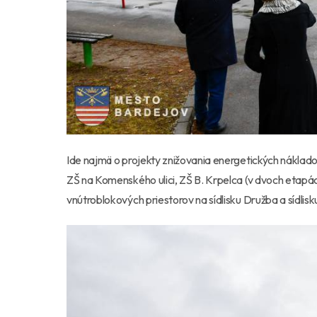
Ide najmä o projekty znižovania energetických náklad
ZŠ na Komenského ulici, ZŠ B. Krpelca (v dvoch etapách)
vnútroblokových priestorov na sídlisku Družba a sídlisk