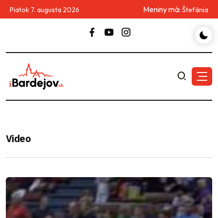
Meniny má:
Piatok 7. augusta 2026
Štefánia
Video