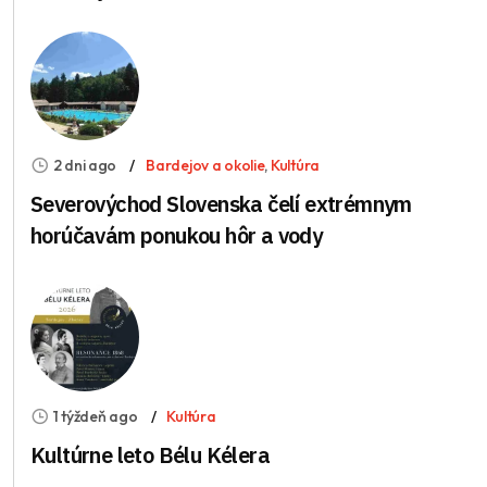
2 dni ago
Bardejov a okolie
,
Kultúra
Severovýchod Slovenska čelí extrémnym
horúčavám ponukou hôr a vody
1 týždeň ago
Kultúra
Kultúrne leto Bélu Kélera