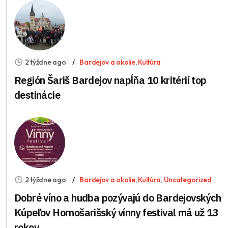
2 týždne ago
Bardejov a okolie
,
Kultúra
Región Šariš Bardejov napĺňa 10 kritérií top
destinácie
2 týždne ago
Bardejov a okolie
,
Kultúra
,
Uncategorized
Dobré víno a hudba pozývajú do Bardejovských
Kúpeľov Hornošarišský vínny festival má už 13
rokov