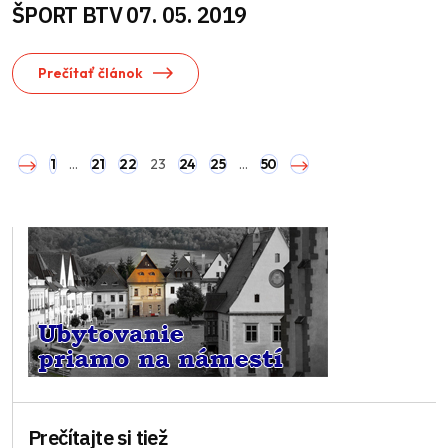
ŠPORT BTV 07. 05. 2019
Prečítať článok
1
…
21
22
23
24
25
…
50
Prečítajte si tiež