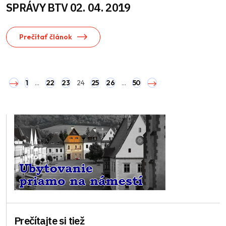
SPRÁVY BTV 02. 04. 2019
Prečítať článok
1
…
22
23
24
25
26
…
50
Prečítajte si tiež