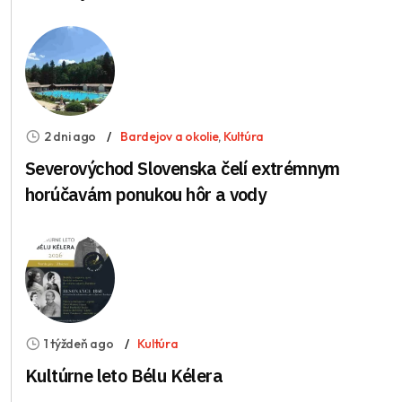
2 dni ago
Bardejov a okolie
,
Kultúra
Severovýchod Slovenska čelí extrémnym
horúčavám ponukou hôr a vody
1 týždeň ago
Kultúra
Kultúrne leto Bélu Kélera