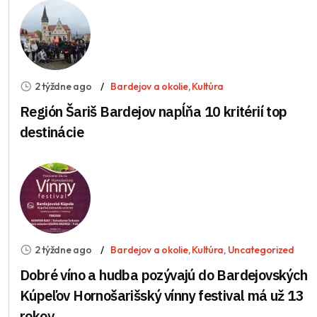
2 týždne ago
Bardejov a okolie
,
Kultúra
Región Šariš Bardejov napĺňa 10 kritérií top
destinácie
2 týždne ago
Bardejov a okolie
,
Kultúra
,
Uncategorized
Dobré víno a hudba pozývajú do Bardejovských
Kúpeľov Hornošarišský vínny festival má už 13
rokov