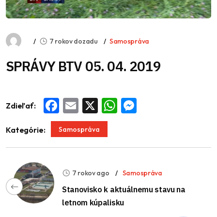
7 rokov dozadu
Samospráva
SPRÁVY BTV 05. 04. 2019
Zdieľať:
Facebook
Email
X
WhatsApp
Messenger
Samospráva
Kategórie:
7 rokov ago
Samospráva
Stanovisko k aktuálnemu stavu na
letnom kúpalisku