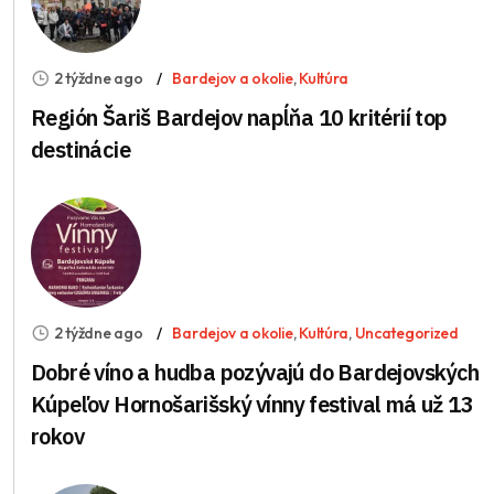
2 týždne ago
Bardejov a okolie
,
Kultúra
Región Šariš Bardejov napĺňa 10 kritérií top
destinácie
2 týždne ago
Bardejov a okolie
,
Kultúra
,
Uncategorized
Dobré víno a hudba pozývajú do Bardejovských
Kúpeľov Hornošarišský vínny festival má už 13
rokov