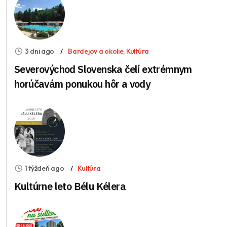
3 dni ago
Bardejov a okolie
,
Kultúra
Severovýchod Slovenska čelí extrémnym
horúčavám ponukou hôr a vody
1 týždeň ago
Kultúra
Kultúrne leto Bélu Kélera