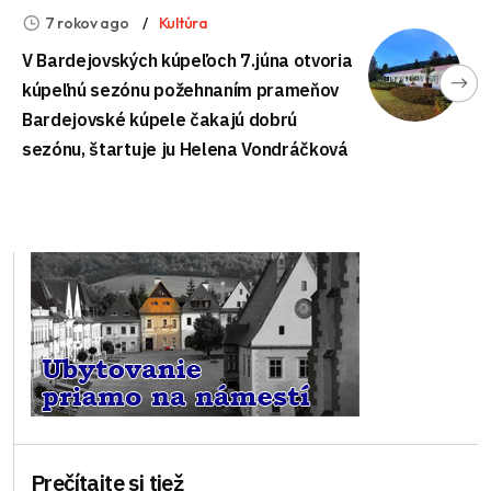
7 rokov ago
Kultúra
V Bardejovských kúpeľoch 7.júna otvoria
kúpeľnú sezónu požehnaním prameňov
Bardejovské kúpele čakajú dobrú
sezónu, štartuje ju Helena Vondráčková
Prečítajte si tiež