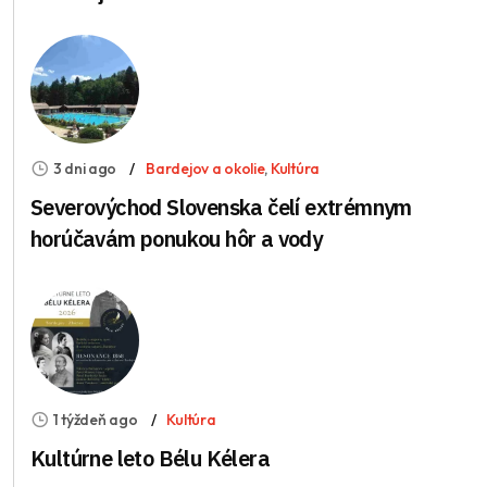
3 dni ago
Bardejov a okolie
,
Kultúra
Severovýchod Slovenska čelí extrémnym
horúčavám ponukou hôr a vody
1 týždeň ago
Kultúra
Kultúrne leto Bélu Kélera