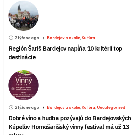
2 týždne ago
Bardejov a okolie
,
Kultúra
Región Šariš Bardejov napĺňa 10 kritérií top
destinácie
2 týždne ago
Bardejov a okolie
,
Kultúra
,
Uncategorized
Dobré víno a hudba pozývajú do Bardejovských
Kúpeľov Hornošarišský vínny festival má už 13