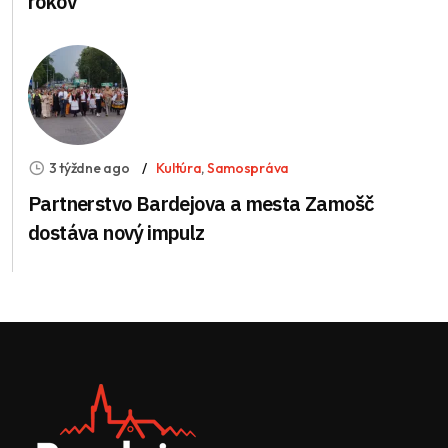
rokov
3 týždne ago
Kultúra
,
Samospráva
Partnerstvo Bardejova a mesta Zamošč
dostáva nový impulz