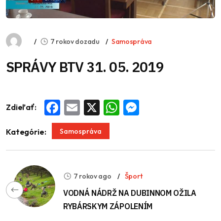
7 rokov dozadu
Samospráva
SPRÁVY BTV 31. 05. 2019
Zdieľať:
Facebook
Email
X
WhatsApp
Messenger
Samospráva
Kategórie:
7 rokov ago
Šport
VODNÁ NÁDRŽ NA DUBINNOM OŽILA
RYBÁRSKYM ZÁPOLENÍM