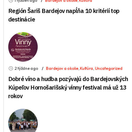
1 týždeň ago
Bardejov a okolie
,
Kultúra
Región Šariš Bardejov napĺňa 10 kritérií top
destinácie
2 týždne ago
Bardejov a okolie
,
Kultúra
,
Uncategorized
Dobré víno a hudba pozývajú do Bardejovských
Kúpeľov Hornošarišský vínny festival má už 13
rokov