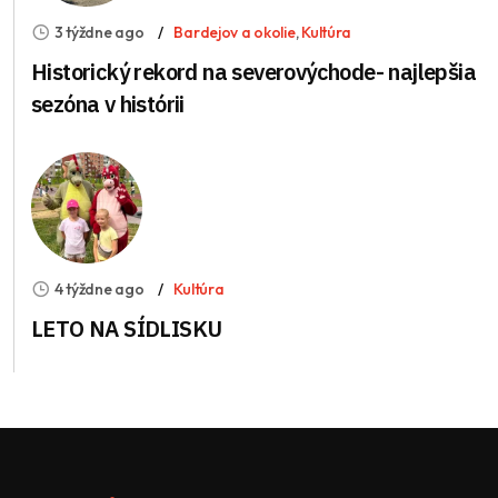
3 týždne ago
Bardejov a okolie
,
Kultúra
Historický rekord na severovýchode- najlepšia
sezóna v histórii
4 týždne ago
Kultúra
LETO NA SÍDLISKU