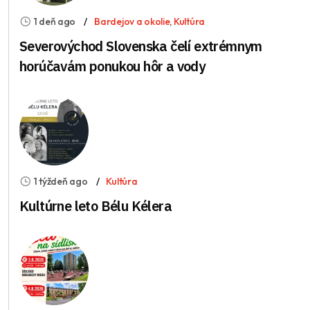
1 deň ago
Bardejov a okolie
,
Kultúra
Severovýchod Slovenska čelí extrémnym
horúčavám ponukou hôr a vody
1 týždeň ago
Kultúra
Kultúrne leto Bélu Kélera