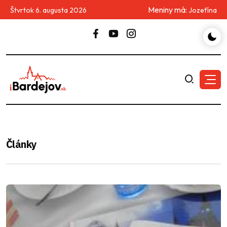
Meniny má:
Štvrtok 6. augusta 2026
Jozefína
Články