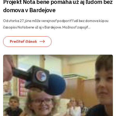
Projekt Nota bene pomáha už aj ľudom bez
domova v Bardejove
Od utorka 27. júna môže verejnosť podporiť ľudí bez domova kúpou
časopisu Nota bene už aj v Bardejove. Možnosť zapojiť...
Prečítať článok