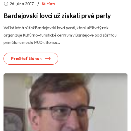
26. júna 2017
Kultúra
Bardejovskí lovci už získali prvé perly
Veľká letná súťaž Bardejovskí lovci perál, ktorú už štvrtý rok
organizuje Kultúrno–turistické centrum v Bardejove pod záštitou
primátora mesta MUDr. Borisa...
Prečítať článok