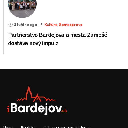
3 týždne ago
Kultúra
,
Samospráva
Partnerstvo Bardejova a mesta Zamošč
dostáva nový impulz
Úvod
Kontakt
Ochrana osobných údajov