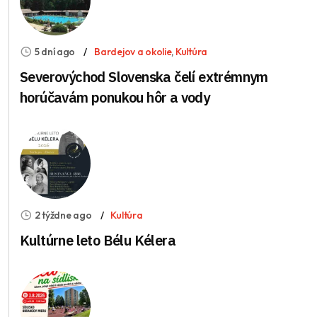
5 dní ago
Bardejov a okolie
,
Kultúra
Severovýchod Slovenska čelí extrémnym
horúčavám ponukou hôr a vody
2 týždne ago
Kultúra
Kultúrne leto Bélu Kélera