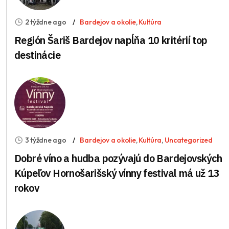
2 týždne ago
Bardejov a okolie
,
Kultúra
Región Šariš Bardejov napĺňa 10 kritérií top
destinácie
3 týždne ago
Bardejov a okolie
,
Kultúra
,
Uncategorized
Dobré víno a hudba pozývajú do Bardejovských
Kúpeľov Hornošarišský vínny festival má už 13
rokov