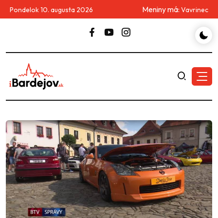
Meniny má:
Pondelok 10. augusta 2026
Vavrinec