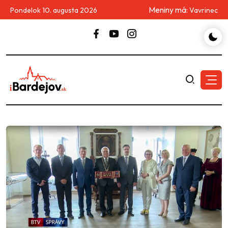
Meniny má:
Pondelok 10. augusta 2026
Vavrinec