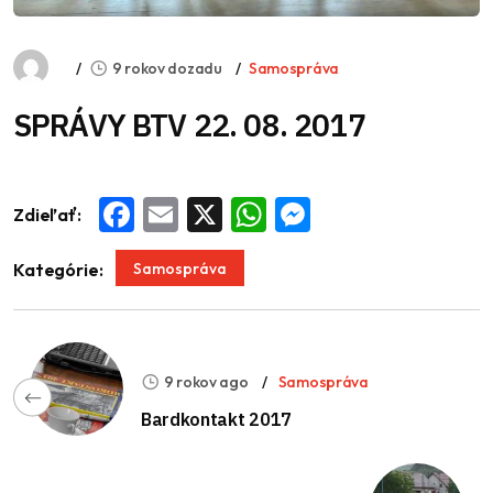
9 rokov dozadu
Samospráva
SPRÁVY BTV 22. 08. 2017
Zdieľať:
Facebook
Email
X
WhatsApp
Messenger
Samospráva
Kategórie:
9 rokov ago
Samospráva
Bardkontakt 2017