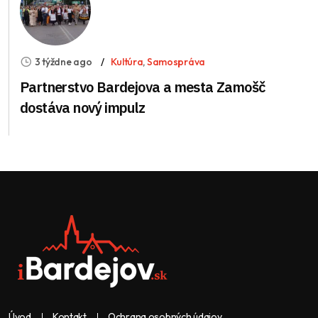
3 týždne ago
Kultúra
,
Samospráva
Partnerstvo Bardejova a mesta Zamošč
dostáva nový impulz
Úvod
Kontakt
Ochrana osobných údajov