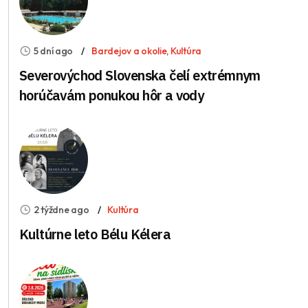
5 dní ago
Bardejov a okolie
,
Kultúra
Severovýchod Slovenska čelí extrémnym
horúčavám ponukou hôr a vody
2 týždne ago
Kultúra
Kultúrne leto Bélu Kélera