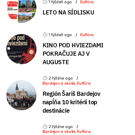
1 týždeň ago
Kultúra
LETO NA SÍDLISKU
1 týždeň ago
Kultúra
KINO POD HVIEZDAMI
POKRAČUJE AJ V
AUGUSTE
2 týždne ago
Bardejov a okolie
,
Kultúra
Región Šariš Bardejov
napĺňa 10 kritérií top
destinácie
2 týždne ago
Bardejov a okolie
,
Kultúra
,