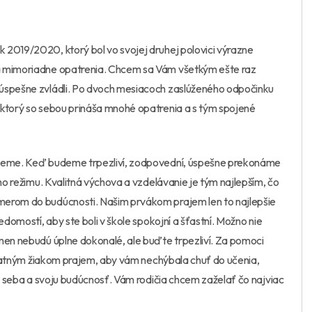
 2019/2020, ktorý bol vo svojej druhej polovici výrazne
a mimoriadne opatrenia. Chcem sa Vám všetkým ešte raz
 úspešne zvládli. Po dvoch mesiacoch zaslúženého odpočinku
 ktorý so sebou prináša mnohé opatrenia a s tým spojené
ádneme. Keď budeme trpezliví, zodpovední, úspešne prekonáme
eho režimu. Kvalitná výchova a vzdelávanie je tým najlepším, čo
merom do budúcnosti. Našim prvákom prajem len to najlepšie
edomostí, aby ste boli v škole spokojní a šťastní. Možno nie
men nebudú úplne dokonalé, ale buďte trpezliví. Za pomoci
ostatným žiakom prajem, aby vám nechýbala chuť do učenia,
re seba a svoju budúcnosť. Vám rodičia chcem zaželať čo najviac