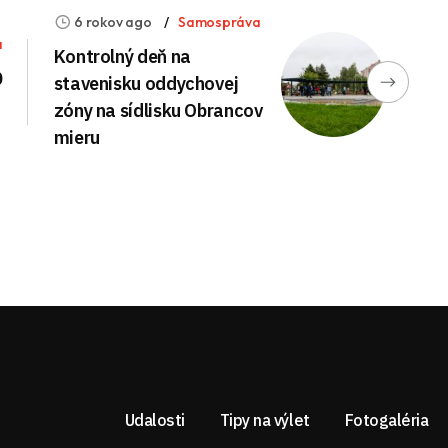
6 rokov ago
Samospráva
a
Kontrolný deň na
0
stavenisku oddychovej
zóny na sídlisku Obrancov
mieru
Udalosti
Tipy na výlet
Fotogaléria