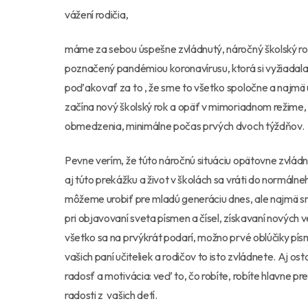
vážení rodičia,
máme za sebou úspešne zvládnutý, náročný školský rok
poznačený pandémiou koronavírusu, ktorá si vyžiadal
poďakovať za to , že sme to všetko spoločne a najmä
začína nový školský rok a opäť v mimoriadnom režime,
obmedzenia, minimálne počas prvých dvoch týždňov.
Pevne verím, že túto náročnú situáciu opätovne zvl
aj túto prekážku a život v školách sa vráti do normáln
môžeme urobiť pre mladú generáciu dnes, ale najmä s
pri objavovaní sveta písmen a čísel, získavaní nových v
všetko sa na prvýkrát podarí, možno prvé oblúčiky pís
vašich paní učiteliek a rodičov to isto zvládnete. Aj 
radosť a motivácia: veď to, čo robíte, robíte hlavne p
radosti z vašich detí.