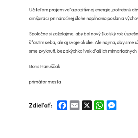
Učiteľom prajem veľa pozitívnej energie, potrebnú dá
a inšpirácii pri náročnej úlohe napĺňania poslania vých
Spoločne si zaželajme, aby bol nový školský rok úspešný,
šťastím seba, ale aj svoje okolie. Ale najmä, aby sme 
sme zvyknutí, bez akýchkoľvek ďalších mimoriadnych 
Boris Hanuščak
primátor mesta
Facebook
Email
X
Whats
Mess
Zdieľať: