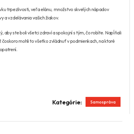
vku trpezlivosti, veľa elánu, množstvo skvelých nápadov
ovy a vzdelávania vašich žiakov.
 aby ste boli všetci zdraví a spokojní s tým, čo robíte. Napĺňali
už čoskoro mohli to všetko zvládnuť v podmienkach, na ktoré
opatrení.
App
enger
Kategórie:
Samospráva