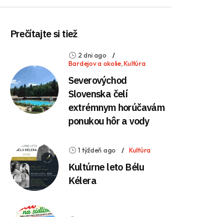
Prečítajte si tiež
2 dni ago
Bardejov a okolie
,
Kultúra
Severovýchod
Slovenska čelí
extrémnym horúčavám
ponukou hôr a vody
1 týždeň ago
Kultúra
Kultúrne leto Bélu
Kélera