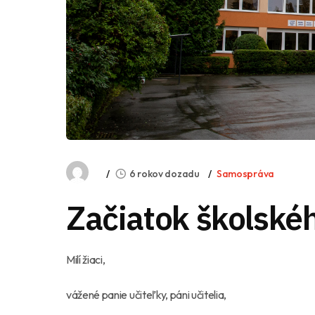
6 rokov dozadu
Samospráva
Začiatok školské
Milí žiaci,
vážené panie učiteľky, páni učitelia,