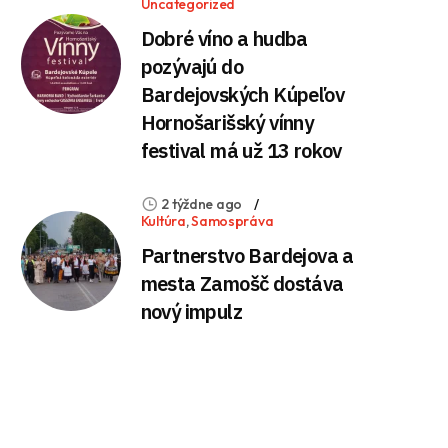
Uncategorized
Dobré víno a hudba
pozývajú do
Bardejovských Kúpeľov
Hornošarišský vínny
festival má už 13 rokov
2 týždne ago
Kultúra
,
Samospráva
Partnerstvo Bardejova a
mesta Zamošč dostáva
nový impulz