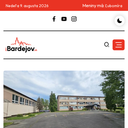
Meniny má:
Nedeľa 9. augusta 2026
Ľubomíra