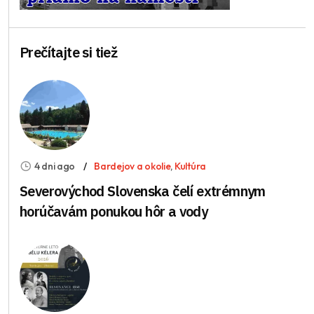
Prečítajte si tiež
4 dni ago
Bardejov a okolie
,
Kultúra
Severovýchod Slovenska čelí extrémnym
horúčavám ponukou hôr a vody