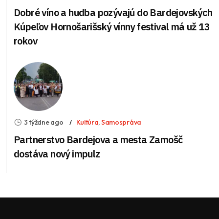
Dobré víno a hudba pozývajú do Bardejovských
Kúpeľov Hornošarišský vínny festival má už 13
rokov
3 týždne ago
Kultúra
,
Samospráva
Partnerstvo Bardejova a mesta Zamošč
dostáva nový impulz