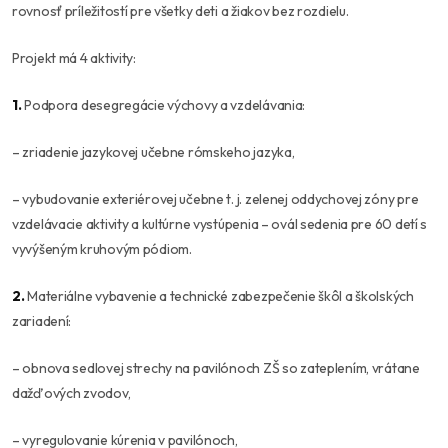
rovnosť príležitostí pre všetky deti a žiakov bez rozdielu.
Projekt má 4 aktivity:
1.
Podpora desegregácie výchovy a vzdelávania:
– zriadenie jazykovej učebne rómskeho jazyka,
– vybudovanie exteriérovej učebne t. j. zelenej oddychovej zóny pre
vzdelávacie aktivity a kultúrne vystúpenia – ovál sedenia pre 60 detí s
vyvýšeným kruhovým pódiom.
2.
Materiálne vybavenie a technické zabezpečenie škôl a školských
zariadení:
– obnova sedlovej strechy na pavilónoch ZŠ so zateplením, vrátane
dažďových zvodov,
– vyregulovanie kúrenia v pavilónoch,