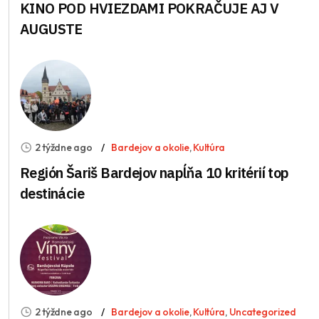
KINO POD HVIEZDAMI POKRAČUJE AJ V
AUGUSTE
2 týždne ago
Bardejov a okolie
,
Kultúra
Región Šariš Bardejov napĺňa 10 kritérií top
destinácie
2 týždne ago
Bardejov a okolie
,
Kultúra
,
Uncategorized