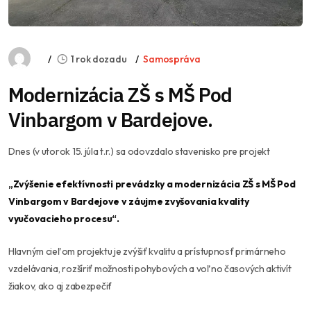
1 rok dozadu
Samospráva
Modernizácia ZŠ s MŠ Pod
Vinbargom v Bardejove.
Dnes (v utorok 15. júla t.r.) sa odovzdalo stavenisko pre projekt
„Zvýšenie efektívnosti prevádzky a modernizácia ZŠ s MŠ Pod
Vinbargom v Bardejove v záujme zvyšovania kvality
vyučovacieho procesu“.
Hlavným cieľom projektu je zvýšiť kvalitu a prístupnosť primárneho
vzdelávania, rozšíriť možnosti pohybových a voľno časových aktivít
žiakov, ako aj zabezpečiť