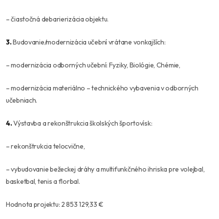
– čiastočná debarierizácia objektu.
3.
Budovanie/modernizácia učební vrátane vonkajších:
– modernizácia odborných učební: Fyziky, Biológie, Chémie,
– modernizácia materiálno – technického vybavenia v odborných
učebniach.
4.
Výstavba a rekonštrukcia školských športovísk:
– rekonštrukcia telocvične,
– vybudovanie bežeckej dráhy a multifunkčného ihriska pre volejbal,
basketbal, tenis a florbal.
Hodnota projektu: 2 853 129,33 €