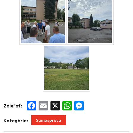
Zdieľať:
Facebook
Email
X
WhatsApp
Messenger
Samospráva
Kategórie: