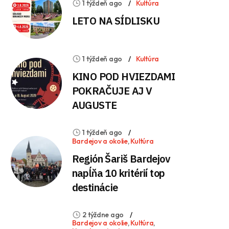
1 týždeň ago
Kultúra
LETO NA SÍDLISKU
1 týždeň ago
Kultúra
KINO POD HVIEZDAMI
POKRAČUJE AJ V
AUGUSTE
1 týždeň ago
Bardejov a okolie
,
Kultúra
Región Šariš Bardejov
napĺňa 10 kritérií top
destinácie
2 týždne ago
Bardejov a okolie
,
Kultúra
,