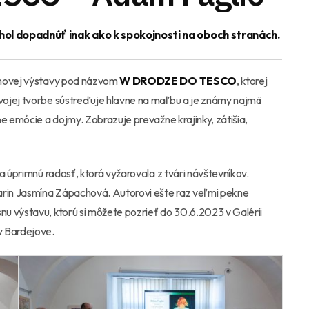
hol dopadnúť inak ako k spokojnosti na oboch stranách.
 novej výstavy pod názvom
W DRODZE DO TESCO
, ktorej
svojej tvorbe sústreďuje hlavne na maľbu a je známy najmä
e emócie a dojmy. Zobrazuje prevažne krajinky, zátišia,
a úprimnú radosť, ktorá vyžarovala z tvári návštevníkov.
rin Jasmína Zápachová. Autorovi ešte raz veľmi pekne
u výstavu, ktorú si môžete pozrieť do 30.6.2023 v Galérii
 Bardejove.