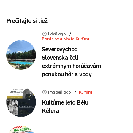
Prečítajte si tiež
1 deň ago
Bardejov a okolie
,
Kultúra
Severovýchod
Slovenska čelí
extrémnym horúčavám
ponukou hôr a vody
1 týždeň ago
Kultúra
Kultúrne leto Bélu
Kélera