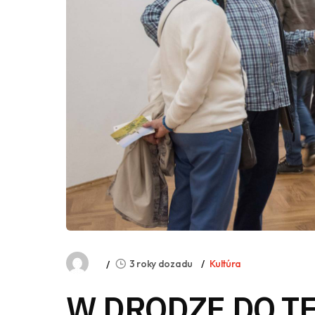
3 roky dozadu
Kultúra
W DRODZE DO TE