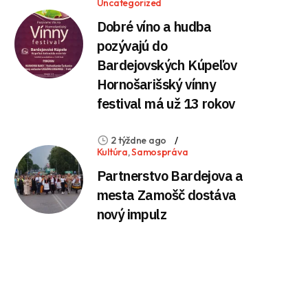
Uncategorized
Dobré víno a hudba
pozývajú do
Bardejovských Kúpeľov
Hornošarišský vínny
festival má už 13 rokov
2 týždne ago
Kultúra
,
Samospráva
Partnerstvo Bardejova a
mesta Zamošč dostáva
nový impulz