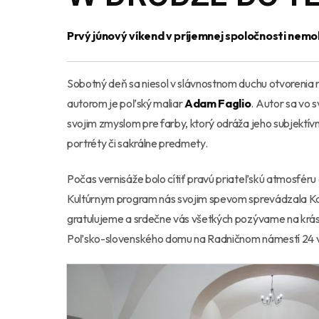
Prvý júnový víkend v príjemnej spoločnosti nemo
Sobotný deň sa niesol v slávnostnom duchu otvorenia
autorom je poľský maliar
Adam Faglio
. Autor sa vo 
svojim zmyslom pre farby, ktorý odráža jeho subjektívn
portréty či sakrálne predmety.
Počas vernisáže bolo cítiť pravú priateľskú atmosféru 
Kultúrnym program nás svojim spevom sprevádzala Ka
gratulujeme a srdečne vás všetkých pozývame na krásn
Poľsko-slovenského domu na Radničnom námestí 24 v