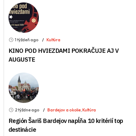
1 týždeň ago
Kultúra
KINO POD HVIEZDAMI POKRAČUJE AJ V
AUGUSTE
2 týždne ago
Bardejov a okolie
,
Kultúra
Región Šariš Bardejov napĺňa 10 kritérií top
destinácie