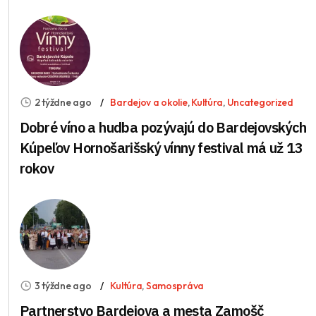
2 týždne ago
Bardejov a okolie
,
Kultúra
,
Uncategorized
Dobré víno a hudba pozývajú do Bardejovských
Kúpeľov Hornošarišský vínny festival má už 13
rokov
3 týždne ago
Kultúra
,
Samospráva
Partnerstvo Bardejova a mesta Zamošč