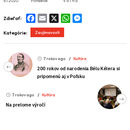
6.1.2020 Pondelok V o ľ n o
Zdieľať:
Facebook
Email
X
WhatsApp
Messenger
Zaujímavosti
Kategórie:
7 rokov ago
Kultúra
200 rokov od narodenia Bélu Kélera si
pripomenú aj v Poľsku
7 rokov ago
Kultúra
Na prelome výročí