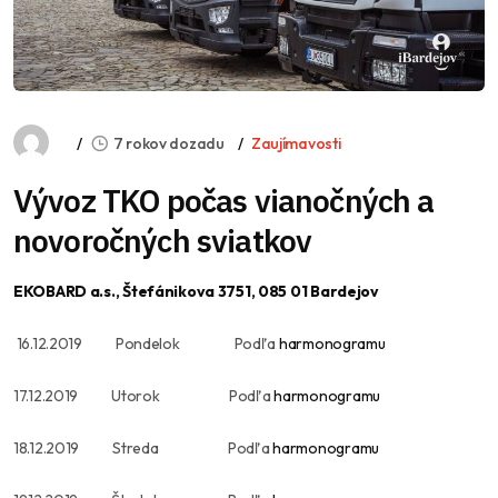
7 rokov dozadu
Zaujímavosti
Vývoz TKO počas vianočných a
novoročných sviatkov
EKOBARD a.s., Štefánikova 3751, 085 01 Bardejov
16.12.2019 Pondelok Podľa
harmonogramu
17.12.2019 Utorok Podľa
harmonogramu
18.12.2019 Streda Podľa
harmonogramu