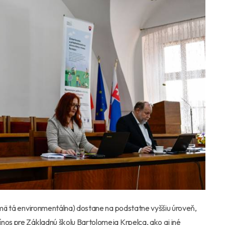
ajmä tá environmentálna) dostane na podstatne vyššiu úroveň,
nos pre Základnú školu Bartolomeja Krpelca, ako aj iné