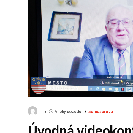
4 roky dozadu
Samospráva
Úvodná videokonf