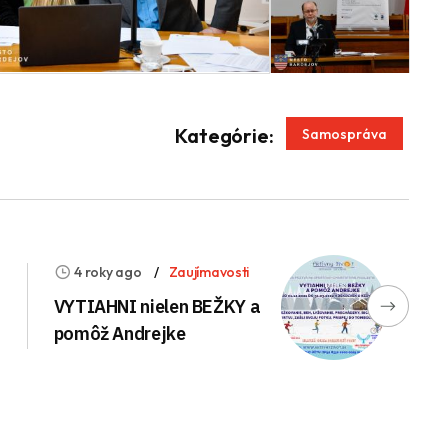
App
enger
Kategórie:
Samospráva
4 roky ago
Zaujímavosti
VYTIAHNI nielen BEŽKY a
pomôž Andrejke