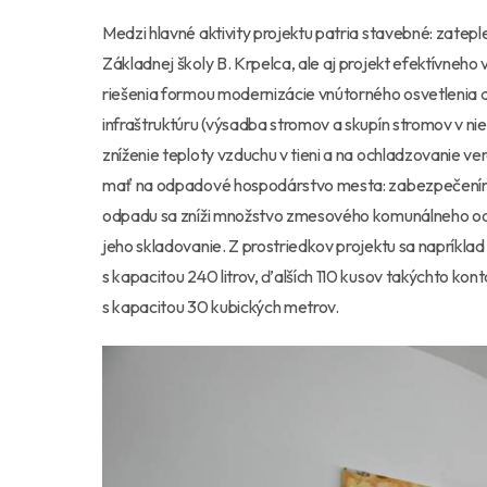
Medzi hlavné aktivity projektu patria stavebné: zatep
Základnej školy B. Krpelca, ale aj projekt efektívneho
riešenia formou modernizácie vnútorného osvetlenia a
infraštruktúru (výsadba stromov a skupín stromov v ni
zníženie teploty vzduchu v tieni a na ochladzovanie v
mať na odpadové hospodárstvo mesta: zabezpečením 
odpadu sa zníži množstvo zmesového komunálneho odp
jeho skladovanie. Z prostriedkov projektu sa napríkl
s kapacitou 240 litrov, ďalších 110 kusov takýchto kon
s kapacitou 30 kubických metrov.