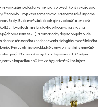
lenie vonkajšieho plášťa, výmena otvorových konštrukcií a pod.
 využitia vody. Projekt sa zameriava aj na energetické úsporné
reálu školy. Bude mať však dosah aj na „zelenú“ a „modrú“
ekoľkých lokalitách mesta, stavba prírodných prvkov na
erejných priestranstiev…), a mimoriadny dopad projekt bude
zberu a následného zhodnocovania biologicky rozložiteľného
adu. Tým sa eliminuje nákladné a environmentálne náročné
ad zabezpečí 110 kusov zberných kontajnerov na BIO odpad
tajnerov s kapacitou 660 litrov a hygienizačný kontajner