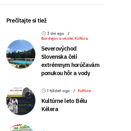
Prečítajte si tiež
3 dni ago
Bardejov a okolie
,
Kultúra
Severovýchod
Slovenska čelí
extrémnym horúčavám
ponukou hôr a vody
1 týždeň ago
Kultúra
Kultúrne leto Bélu
Kélera