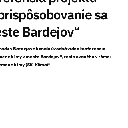
prispôsobovanie sa
ste Bardejov“
úradu v Bardejove konala úvodná videokonferencia
mene klímy v meste Bardejov“, realizovaného v rámci
mene klímy (SK-Klíma)“.