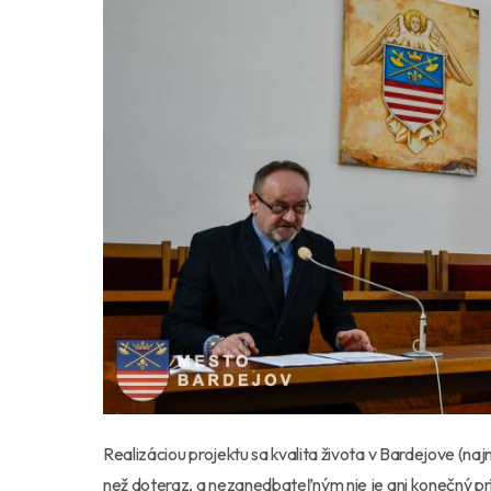
Realizáciou projektu sa kvalita života v Bardejove (n
než doteraz, a nezanedbateľným nie je ani konečný prí