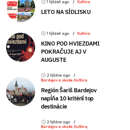
1 týždeň ago
Kultúra
LETO NA SÍDLISKU
1 týždeň ago
Kultúra
KINO POD HVIEZDAMI
POKRAČUJE AJ V
AUGUSTE
2 týždne ago
Bardejov a okolie
,
Kultúra
Región Šariš Bardejov
napĺňa 10 kritérií top
destinácie
2 týždne ago
Bardejov a okolie
,
Kultúra
,