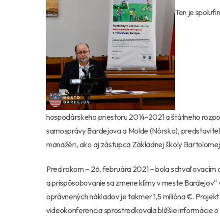
Ten je spolu
hospodárskeho priestoru 2014-2021 a štátneho rozpoč
samosprávy Bardejova a Molde (Nórsko), predstavitelia
manažéri, ako aj zástupca Základnej školy Bartolome
Pred rokom – 26. februára 2021 – bola schvaľovacím
a prispôsobovanie sa zmene klímy v meste Bardejov“ v
oprávnených nákladov je takmer 1,5 milióna €. Projekt
videokonferencia sprostredkovala bližšie informácie o