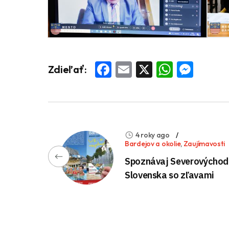
Facebook
Email
X
Whats
Mess
Zdieľať:
4 roky ago
Bardejov a okolie
,
Zaujímavosti
Spoznávaj Severovýchod
Slovenska so zľavami