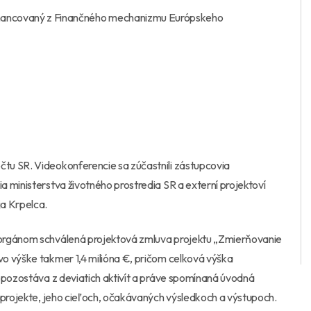
financovaný z Finančného mechanizmu Európskeho
tu SR. Videokonferencie sa zúčastnili zástupcovia
 ministerstva životného prostredia SR a externí projektoví
ja Krpelca.
 orgánom schválená projektová zmluva projektu „Zmierňovanie
o výške takmer 1,4 milióna €, pričom celková výška
 pozostáva z deviatich aktivít a práve spomínaná úvodná
 projekte, jeho cieľoch, očakávaných výsledkoch a výstupoch.