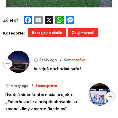
Zdieľať:
Facebook
Email
X
WhatsApp
Messenger
Bardejov a okolie
Zaujímavosti
Kategórie:
4 roky ago
Samospráva
Verejná obchodná súťaž
4 roky ago
Samospráva
Úvodná videokonferencia projektu
„Zmierňovanie a prispôsobovanie sa
zmene klímy v meste Bardejov“