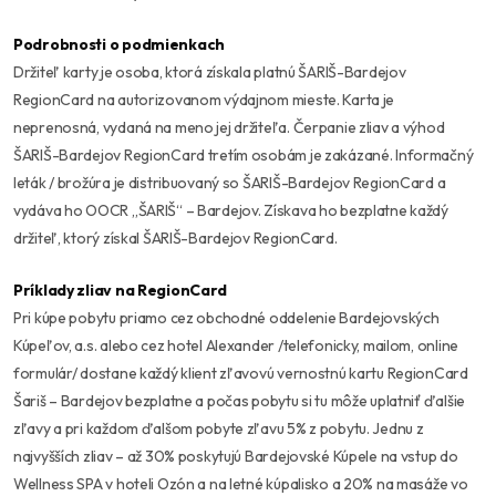
Podrobnosti o podmienkach
Držiteľ karty je osoba, ktorá získala platnú ŠARIŠ-Bardejov
RegionCard na autorizovanom výdajnom mieste. Karta je
neprenosná, vydaná na meno jej držiteľa. Čerpanie zliav a výhod
ŠARIŠ-Bardejov RegionCard tretím osobám je zakázané. Informačný
leták / brožúra je distribuovaný so ŠARIŠ-Bardejov RegionCard a
vydáva ho OOCR „ŠARIŠ“ – Bardejov. Získava ho bezplatne každý
držiteľ, ktorý získal ŠARIŠ-Bardejov RegionCard.
Príklady zliav na RegionCard
Pri kúpe pobytu priamo cez obchodné oddelenie Bardejovských
Kúpeľov, a.s. alebo cez hotel Alexander /telefonicky, mailom, online
formulár/ dostane každý klient zľavovú vernostnú kartu RegionCard
Šariš – Bardejov bezplatne a počas pobytu si tu môže uplatniť ďalšie
zľavy a pri každom ďalšom pobyte zľavu 5% z pobytu. Jednu z
najvyšších zliav – až 30% poskytujú Bardejovské Kúpele na vstup do
Wellness SPA v hoteli Ozón a na letné kúpalisko a 20% na masáže vo