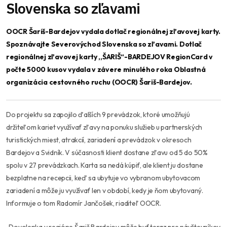
Slovenska so zľavami
OOCR Šariš-Bardejov vydala dotlač regionálnej zľavovej karty.
Spoznávajte Severovýchod Slovenska so zľavami. Dotlač
regionálnej zľavovej karty ,,ŠARIŠ“-BARDEJOV RegionCard v
počte 5000 kusov vydala v závere minulého roka Oblastná
organizácia cestovného ruchu (OOCR) Šariš-Bardejov.
Do projektu sa zapojilo ďalších 9 prevádzok, ktoré umožňujú
držiteľom kariet využívať zľavy na ponuku služieb u partnerských
turistických miest, atrakcií, zariadení a prevádzok v okresoch
Bardejov a Svidník. V súčasnosti klient dostane zľavu od 5 do 50%
spolu v 27 prevádzkach. Karta sa nedá kúpiť, ale klient ju dostane
bezplatne na recepcii, keď sa ubytuje vo vybranom ubytovacom
zariadení a môže ju využívať len v období, kedy je ňom ubytovaný.
Informuje o tom Radomír Jančošek, riaditeľ OOCR.
,,Dovolenka v regióne Šariš Bardejov môže byť teraz pre návštevníkov