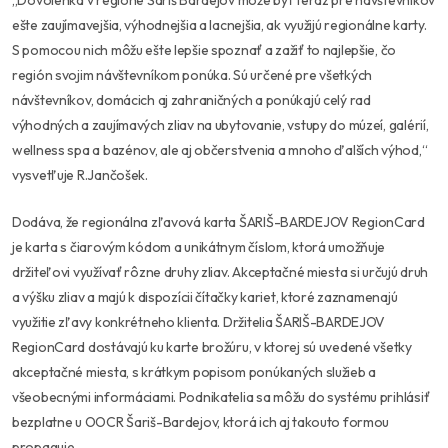
ešte zaujímavejšia, výhodnejšia a lacnejšia, ak využijú regionálne karty.
S pomocou nich môžu ešte lepšie spoznať a zažiť to najlepšie, čo
región svojim návštevníkom ponúka. Sú určené pre všetkých
návštevníkov, domácich aj zahraničných a ponúkajú celý rad
výhodných a zaujímavých zliav na ubytovanie, vstupy do múzeí, galérií,
wellness spa a bazénov, ale aj občerstvenia a mnoho ďalších výhod,“
vysvetľuje R.Jančošek.
Dodáva, že regionálna zľavová karta ŠARIŠ-BARDEJOV RegionCard
je karta s čiarovým kódom a unikátnym číslom, ktorá umožňuje
držiteľovi využívať rôzne druhy zliav. Akceptačné miesta si určujú druh
a výšku zliav a majú k dispozícii čítačky kariet, ktoré zaznamenajú
využitie zľavy konkrétneho klienta. Držitelia ŠARIŠ-BARDEJOV
RegionCard dostávajú ku karte brožúru, v ktorej sú uvedené všetky
akceptačné miesta, s krátkym popisom ponúkaných služieb a
všeobecnými informáciami. Podnikatelia sa môžu do systému prihlásiť
bezplatne u OOCR Šariš-Bardejov, ktorá ich aj takouto formou
propaguje.