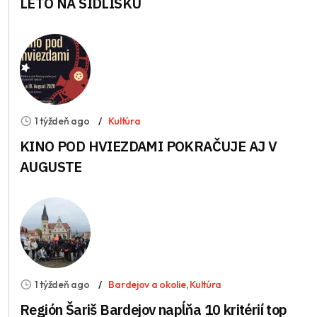
LETO NA SÍDLISKU
1 týždeň ago
Kultúra
KINO POD HVIEZDAMI POKRAČUJE AJ V
AUGUSTE
1 týždeň ago
Bardejov a okolie
,
Kultúra
Región Šariš Bardejov napĺňa 10 kritérií top