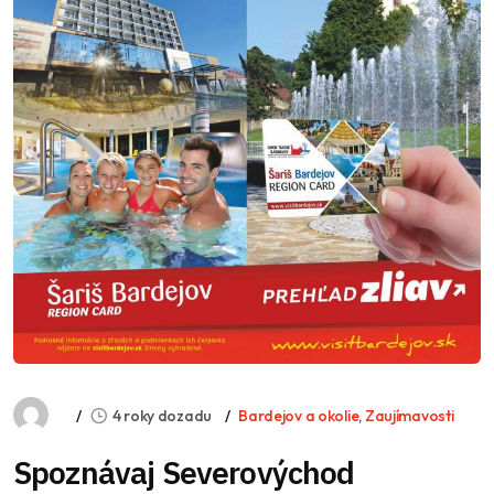
4 roky dozadu
Bardejov a okolie
,
Zaujímavosti
Spoznávaj Severovýchod