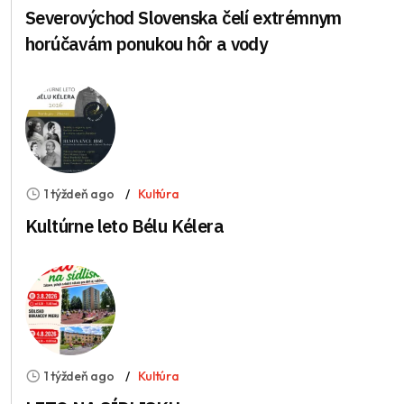
Severovýchod Slovenska čelí extrémnym
horúčavám ponukou hôr a vody
1 týždeň ago
Kultúra
Kultúrne leto Bélu Kélera
1 týždeň ago
Kultúra