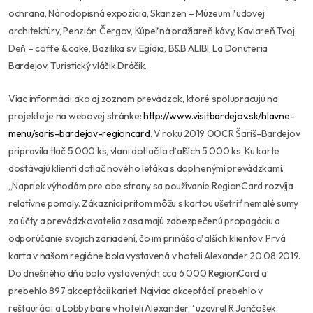
ochrana, Národopisná expozícia, Skanzen – Múzeum ľudovej
architektúry, Penzión Čergov, Kúpeľná pražiareň kávy, Kaviareň Tvoj
Deň – coffe & cake, Bazilika sv. Egídia, B&B ALIBI, La Donuteria
Bardejov, Turistický vláčik Dráčik.
Viac informácii ako aj zoznam prevádzok, ktoré spolupracujú na
projekte je na webovej stránke:
http://www.visitbardejov.sk/hlavne-
menu/saris-bardejov-regioncard
. V roku 2019 OOCR Šariš-Bardejov
pripravila tlač 5 000 ks, vlani dotlačila ďalších 5 000 ks. Ku karte
dostávajú klienti dotlač nového letáka s doplnenými prevádzkami.
,,Napriek výhodám pre obe strany sa používanie RegionCard rozvíja
relatívne pomaly. Zákazníci pritom môžu s kartou ušetriť nemalé sumy
za účty a prevádzkovatelia zasa majú zabezpečenú propagáciu a
odporúčanie svojich zariadení, čo im prináša ďalších klientov. Prvá
karta v našom regióne bola vystavená v hoteli Alexander 20.08.2019.
Do dnešného dňa bolo vystavených cca 6 000 RegionCard a
prebehlo 897 akceptácii kariet. Najviac akceptácií prebehlo v
reštaurácii a Lobby bare v hoteli Alexander,“ uzavrel R.Jančošek.