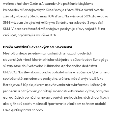
wellness hotelov Ozón a Alexander. Na požičanie bicyklov a
kolobežiek v Bardejovských Kúpeľoch je zľava 25% a skrášľovacie
zákroky v Beauty Studio majú 10% zľavu. Najvyššiu-až 50% zľavu dáva
SNM Múzeum ukrajinskej kultúry vo Svidníku na vstup do 3 expozícií
SNM. Viacero reštaurácii v Bardejove poskytuje zľavy na jedlá, či na
celý účet, najčastejšie vo výške 10%.
Prečo navštíviť Severovýchod Slovenska
Mesto Bardejov je jedným z najstarších a najzachovalejších
slovenských miest, ktorého historické jadro a súbor budov Synagógy
sú zapísané do Svetového kultúrneho a prírodného dedičstva
UNESCO. Návštevníkom ponúka bohatú históriu i súčasnosť, kultúrne a
spoločenské zariadenia a podujatia, vrátane múzeí a výstav. Blízke
Bardejovské kúpele, okrem upevňovania zdravia formou liečebných
procedúr a pitných kúr, ponúkajú možnosti kultúrneho vyžitia, oddychu
a prechádzok po nádherne upravených parkoch, lesných chodníkoch
ako aj širokú paletu možností športovania v každom ročnom období.
Láka aj blízky hrad Zborov.