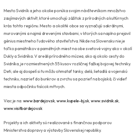
Mesto Svidník a jeho okolie ponúka svojim návštevníkom množstvo
zaujímavých aktivít, ktoré umocňujú zážitok z prírodných a kultúrnych
krás tohto regiónu. Mesto a okolité obce sa vyznačujú sakrálnymi,
murovanými a najmä drevenými stavbami, v ktorých sa naplno prejavil
génius miestneho ľudového staviteľstva. Nikde na Slovensku nie je
toľko pamätníkov a pamätných miest na obe svetové vojny ako v okolí
Dukly a Svidníka. V areáli prírodného múzea, ako aj okolo cesty do
Svidníka, je rozmiestnených 55 kusov rozličnej ťažkej bojovej techniky.
Deti, ale aj dospelí si tu môžu ohmatať tanky, delá, lietadlá a vojenskú
techniku, nazrieť do bunkrov a zvrchu sa pozrieť na bojiská, či vidieť
miesta odpočinku tisícok mŕtvych.
Viac je na:
www.bardejov.sk
,
www.kupele-bj.sk
,
www.svidnik.sk
,
www.visitbardejov.sk
Projekty a ich aktivity sú realizované s finančnou podporou
Ministerstva dopravy a výstavby Slovenskej republiky.