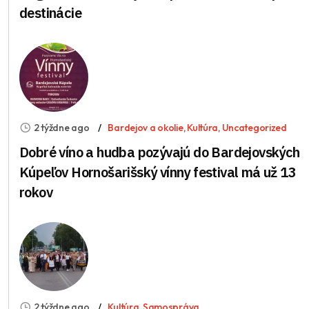
destinácie
2 týždne ago
Bardejov a okolie
,
Kultúra
,
Uncategorized
Dobré víno a hudba pozývajú do Bardejovských
Kúpeľov Hornošarišský vínny festival má už 13
rokov
2 týždne ago
Kultúra
,
Samospráva