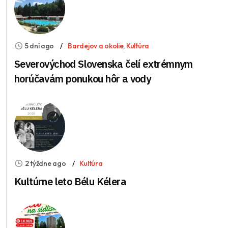
5 dní ago
Bardejov a okolie
,
Kultúra
Severovýchod Slovenska čelí extrémnym
horúčavám ponukou hôr a vody
2 týždne ago
Kultúra
Kultúrne leto Bélu Kélera