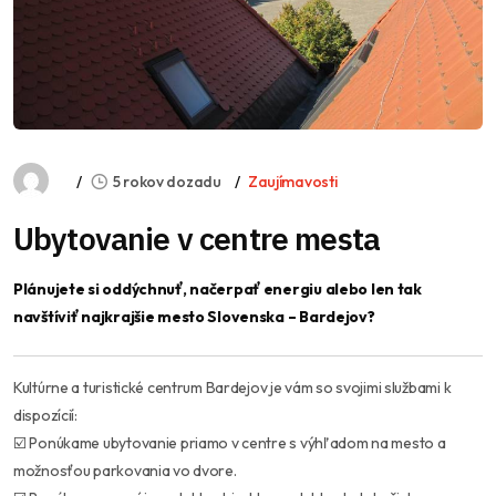
5 rokov dozadu
Zaujímavosti
Ubytovanie v centre mesta
Plánujete si oddýchnuť, načerpať energiu alebo len tak
navštíviť najkrajšie mesto Slovenska – Bardejov?
Kultúrne a turistické centrum Bardejov je vám so svojimi službami k
dispozícií:
☑️ Ponúkame ubytovanie priamo v centre s výhľadom na mesto a
možnosťou parkovania vo dvore.