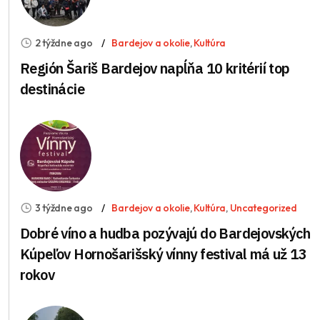
2 týždne ago
Bardejov a okolie
,
Kultúra
Región Šariš Bardejov napĺňa 10 kritérií top
destinácie
3 týždne ago
Bardejov a okolie
,
Kultúra
,
Uncategorized
Dobré víno a hudba pozývajú do Bardejovských
Kúpeľov Hornošarišský vínny festival má už 13
rokov