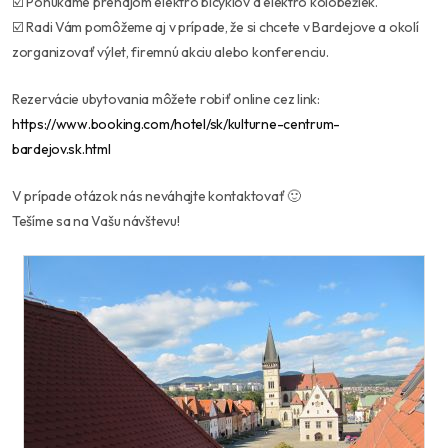
☑️ Ponúkame prenájom elektro bicyklov a elektro kolobežiek.
☑️ Radi Vám pomôžeme aj v prípade, že si chcete v Bardejove a okolí
zorganizovať výlet, firemnú akciu alebo konferenciu.
Rezervácie ubytovania môžete robiť online cez link:
https://www.booking.com/hotel/sk/kulturne-centrum-
bardejov.sk.html
V prípade otázok nás neváhajte kontaktovať 🙂
Tešíme sa na Vašu návštevu!