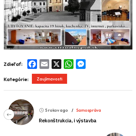
Zdieľať:
Facebook
Email
X
WhatsApp
Messenger
Zaujímavosti
Kategórie:
5 rokov ago
Samospráva
Rekonštrukcia, i výstavba