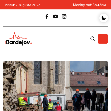
Meniny má:
Piatok 7. augusta 2026
Štefánia