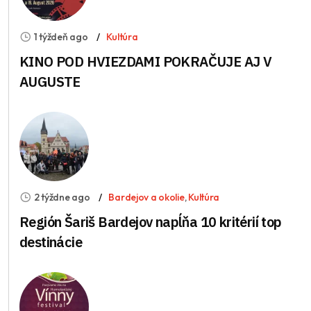
1 týždeň ago
Kultúra
KINO POD HVIEZDAMI POKRAČUJE AJ V
AUGUSTE
2 týždne ago
Bardejov a okolie
,
Kultúra
Región Šariš Bardejov napĺňa 10 kritérií top
destinácie