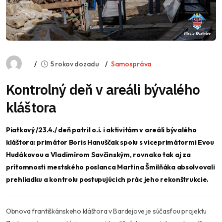
5 rokov dozadu
Samospráva
Kontrolný deň v areáli bývalého
kláštora
Piatkový /23.4./ deň patril o.i. i aktivitám v areáli bývalého
kláštora: primátor Boris Hanuščak spolu s viceprimátormi Evou
Hudákovou a Vladimírom Savčinským, rovnako tak aj za
prítomnosti mestského poslanca Martina Šmilňáka absolvovali
prehliadku a kontrolu postupujúcich prác jeho rekonštrukcie.
Obnova františkánskeho kláštora v Bardejove je súčasťou projektu