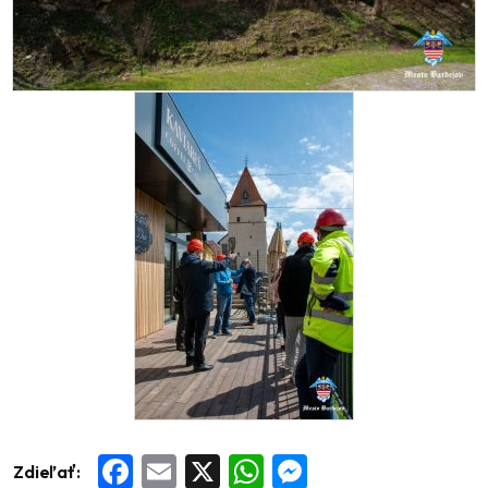
Zdieľať:
Facebook
Email
X
WhatsApp
Messenger