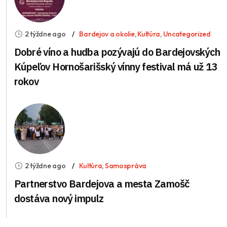
2 týždne ago
Bardejov a okolie
,
Kultúra
,
Uncategorized
Dobré víno a hudba pozývajú do Bardejovských
Kúpeľov Hornošarišský vínny festival má už 13
rokov
2 týždne ago
Kultúra
,
Samospráva
Partnerstvo Bardejova a mesta Zamošč
dostáva nový impulz