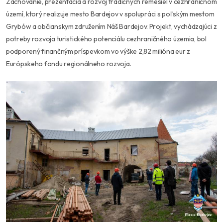
Zachovanie, prezentácia a rozvoj tradičných remesiel v cezhraničnom
území, ktorý realizuje mesto Bardejov v spolupráci s poľským mestom
Grybów a občianskym združením Náš Bardejov. Projekt, vychádzajúci z
potreby rozvoja turistického potenciálu cezhraničného územia, bol
podporený finančným príspevkom vo výške 2,82 milióna eur z
Európskeho fondu regionálneho rozvoja.