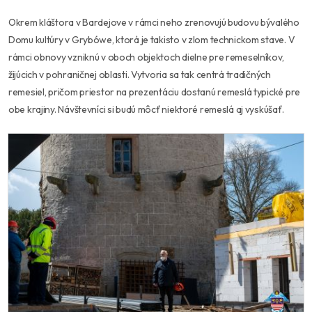
Okrem kláštora v Bardejove v rámci neho zrenovujú budovu bývalého
Domu kultúry v Grybówe, ktorá je takisto v zlom technickom stave. V
rámci obnovy vzniknú v oboch objektoch dielne pre remeselníkov,
žijúcich v pohraničnej oblasti. Vytvoria sa tak centrá tradičných
remesiel, pričom priestor na prezentáciu dostanú remeslá typické pre
obe krajiny. Návštevníci si budú môcť niektoré remeslá aj vyskúšať.