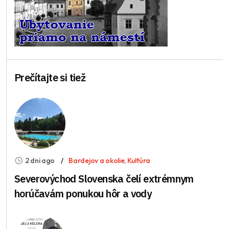
Prečítajte si tiež
2 dni ago
Bardejov a okolie
,
Kultúra
Severovýchod Slovenska čelí extrémnym
horúčavám ponukou hôr a vody