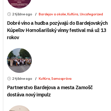
2 týždne ago
Bardejov a okolie
,
Kultúra
,
Uncategorized
Dobré víno a hudba pozývajú do Bardejovských
Kúpeľov Hornošarišský vínny festival má už 13
rokov
2 týždne ago
Kultúra
,
Samospráva
Partnerstvo Bardejova a mesta Zamošč
dostáva nový impulz