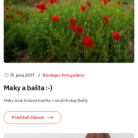
13. júna 2017
Bardejov fotogaléria
Maky a bašta :-)
Maky a iné krásne kvietky v okolí Hrubej Bašty.
Prečítať článok