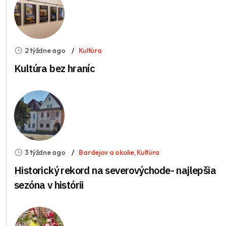
2 týždne ago
Kultúra
Kultúra bez hraníc
3 týždne ago
Bardejov a okolie
,
Kultúra
Historický rekord na severovýchode- najlepšia
sezóna v histórii