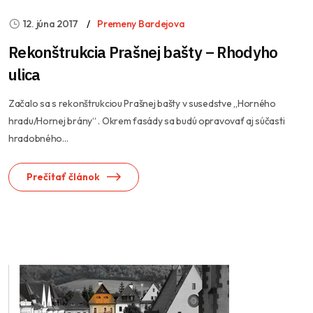
12. júna 2017
Premeny Bardejova
Rekonštrukcia Prašnej bašty – Rhodyho
ulica
Začalo sa s rekonštrukciou Prašnej bašty v susedstve „Horného
hradu/Hornej brány“ . Okrem fasády sa budú opravovať aj súčasti
hradobného...
Prečítať článok