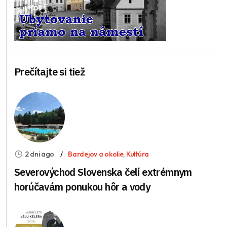
Prečítajte si tiež
2 dni ago
Bardejov a okolie
,
Kultúra
Severovýchod Slovenska čelí extrémnym
horúčavám ponukou hôr a vody