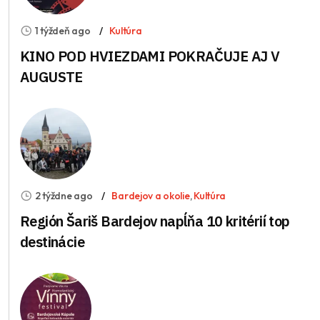
1 týždeň ago
Kultúra
KINO POD HVIEZDAMI POKRAČUJE AJ V
AUGUSTE
2 týždne ago
Bardejov a okolie
,
Kultúra
Región Šariš Bardejov napĺňa 10 kritérií top
destinácie