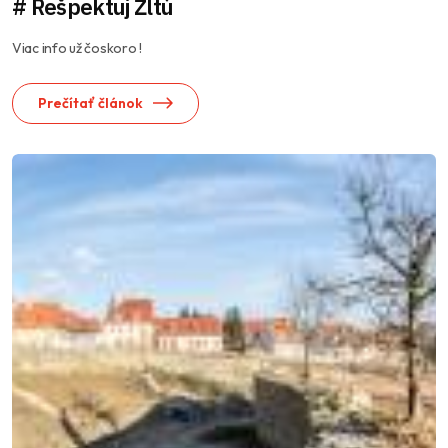
# Rešpektuj Žltú
Viac info už čoskoro !
Prečítať článok