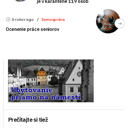
je v karanténe 119 osôb
6 rokov ago
Samospráva
Ocenenie práce seniorov
Prečítajte si tiež