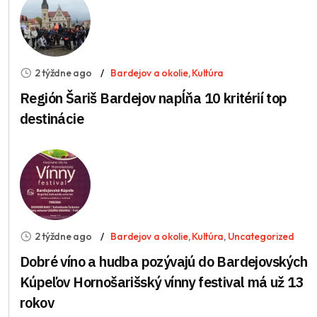
2 týždne ago
Bardejov a okolie
,
Kultúra
Región Šariš Bardejov napĺňa 10 kritérií top
destinácie
2 týždne ago
Bardejov a okolie
,
Kultúra
,
Uncategorized
Dobré víno a hudba pozývajú do Bardejovských
Kúpeľov Hornošarišský vínny festival má už 13
rokov