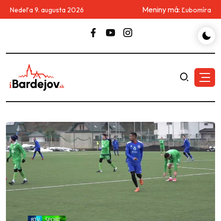
Meniny má:
Nedeľa 9. augusta 2026
Ľubomíra