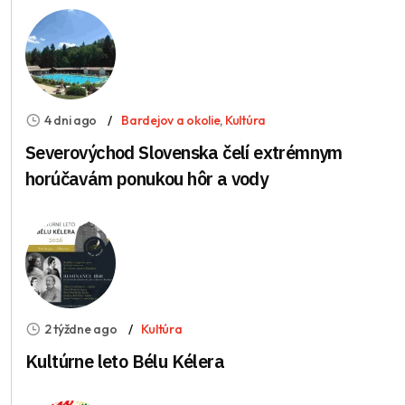
4 dni ago
Bardejov a okolie
,
Kultúra
Severovýchod Slovenska čelí extrémnym
horúčavám ponukou hôr a vody
2 týždne ago
Kultúra
Kultúrne leto Bélu Kélera