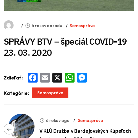
6 rokov dozadu
Samospráva
SPRÁVY BTV – špeciál COVID-19
23. 03. 2020
Zdieľať:
Facebook
Email
X
WhatsApp
Messenger
Samospráva
Kategórie:
6 rokov ago
Samospráva
V KLÚ Družba v Bardejovských Kúpeľoch