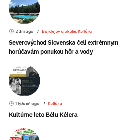
2 dni ago
Bardejov a okolie
,
Kultúra
Severovýchod Slovenska čelí extrémnym
horúčavám ponukou hôr a vody
1 týždeň ago
Kultúra
Kultúrne leto Bélu Kélera