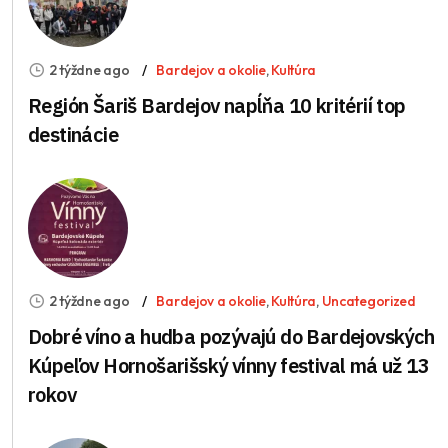
2 týždne ago
Bardejov a okolie
,
Kultúra
Región Šariš Bardejov napĺňa 10 kritérií top
destinácie
2 týždne ago
Bardejov a okolie
,
Kultúra
,
Uncategorized
Dobré víno a hudba pozývajú do Bardejovských
Kúpeľov Hornošarišský vínny festival má už 13
rokov