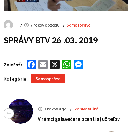
7 rokov dozadu
Samospráva
SPRÁVY BTV 26 .03. 2019
Zdieľať:
Facebook
Email
X
WhatsApp
Messenger
Samospráva
Kategórie:
7 rokov ago
Zo života škôl
V rámci galavečera ocenili aj učiteľov