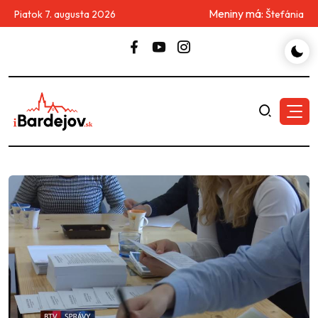
Meniny má:
Piatok 7. augusta 2026
Štefánia