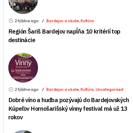
2 týždne ago
Bardejov a okolie
,
Kultúra
Región Šariš Bardejov napĺňa 10 kritérií top
destinácie
2 týždne ago
Bardejov a okolie
,
Kultúra
,
Uncategorized
Dobré víno a hudba pozývajú do Bardejovských
Kúpeľov Hornošarišský vínny festival má už 13
rokov