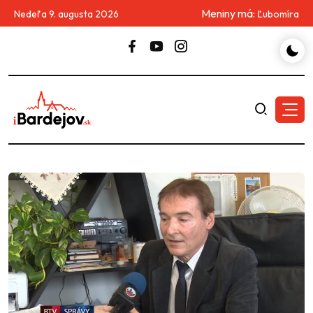
Meniny má:
Nedeľa 9. augusta 2026
Ľubomíra