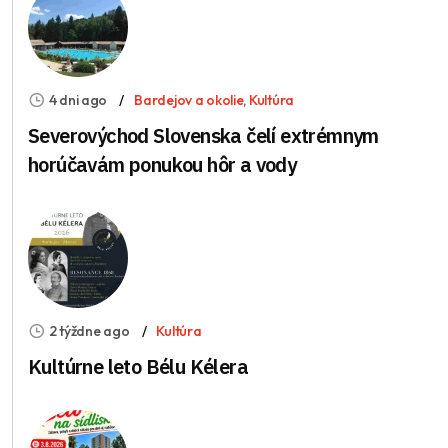
4 dni ago
Bardejov a okolie
,
Kultúra
Severovýchod Slovenska čelí extrémnym
horúčavám ponukou hôr a vody
2 týždne ago
Kultúra
Kultúrne leto Bélu Kélera