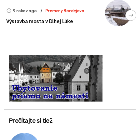
9 rokov ago
Premeny Bardejova
Výstavba mosta v Dlhej Lúke
Prečítajte si tiež