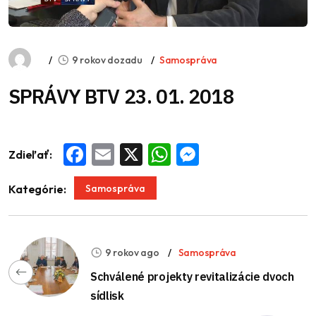
9 rokov dozadu
Samospráva
SPRÁVY BTV 23. 01. 2018
Zdieľať:
Facebook
Email
X
WhatsApp
Messenger
Samospráva
Kategórie:
9 rokov ago
Samospráva
Schválené projekty revitalizácie dvoch
sídlisk