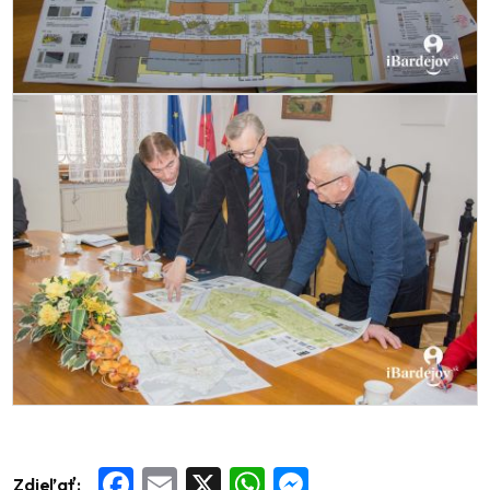
Zdieľať:
Facebook
Email
X
WhatsApp
Messenger