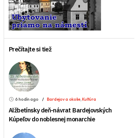
Prečítajte si tiež
6 hodín ago
Bardejov a okolie
,
Kultúra
Alžbetínsky deň-návrat Bardejovských
Kúpeľov do noblesnej monarchie