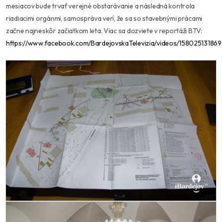
mesiacov bude trvať verejné obstarávanie a následná kontrola
riadiacimi orgánmi, samospráva verí, že sa so stavebnými prácami
začne najneskôr začiatkom leta. Viac sa dozviete v reportáži BTV:
https://www.facebook.com/BardejovskaTelevizia/videos/158025131869