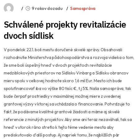
9 rokov dozadu
Samospráva
Schválené projekty revitalizácie
dvoch sídlisk
V pondelok 22.1. boli mestu doručené skvelé správy. Obsahovali
rozhodnutie Ministerstva pôdohospodárstva a rozvoja vidieka o tom,
že sme boli úspešný hneď v dvoch projektoch revitalizácie
medziblokových priestorov na Sídlisku Vinbarg a Sídlisku obrancov
mieru spolu v celkovej hodnote skoro 1,6 mil Eur. Mesto ich bude
spolufinancovať iba vo výške 80 tisíc €, t.j 5%. Naša samospráva, tak
bude čerpať prostriedky v maximálnej možnej miere z uvedenej
grantovej výzvy v ktorej sa uchádzala o financovanie. Potvrdzuje to
fakt, že podávame kvalitné grantové žiadosti a máme aj skvelé
referencie z minulých projektov. Aby sme ani teraz nezaváhali, tak sa
hneď v utorok ráno stretlo k tejto téme vedenie mesta aby
prediskutovalo ďalší postup. Aj napriek tomu, že najbližších pár