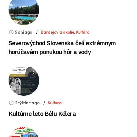
5 dní ago
Bardejov a okolie
,
Kultúra
Severovýchod Slovenska čelí extrémnym
horúčavám ponukou hôr a vody
2 týždne ago
Kultúra
Kultúrne leto Bélu Kélera