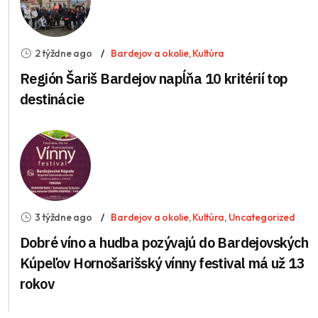
2 týždne ago
Bardejov a okolie
,
Kultúra
Región Šariš Bardejov napĺňa 10 kritérií top
destinácie
3 týždne ago
Bardejov a okolie
,
Kultúra
,
Uncategorized
Dobré víno a hudba pozývajú do Bardejovských
Kúpeľov Hornošarišský vínny festival má už 13
rokov