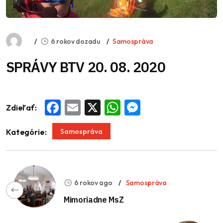
6 rokov dozadu
Samospráva
SPRÁVY BTV 20. 08. 2020
Zdieľať:
Facebook
Email
X
WhatsApp
Messenger
Samospráva
Kategórie:
6 rokov ago
Samospráva
Mimoriadne MsZ