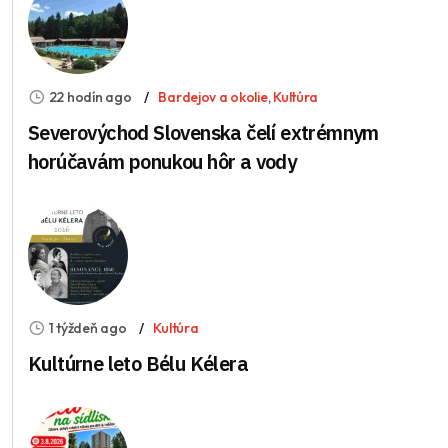
22 hodín ago
Bardejov a okolie
,
Kultúra
Severovýchod Slovenska čelí extrémnym
horúčavám ponukou hôr a vody
1 týždeň ago
Kultúra
Kultúrne leto Bélu Kélera