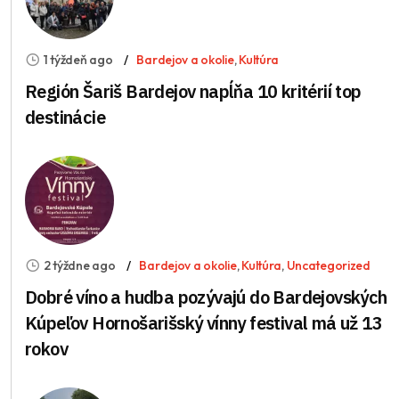
1 týždeň ago
Bardejov a okolie
,
Kultúra
Región Šariš Bardejov napĺňa 10 kritérií top
destinácie
2 týždne ago
Bardejov a okolie
,
Kultúra
,
Uncategorized
Dobré víno a hudba pozývajú do Bardejovských
Kúpeľov Hornošarišský vínny festival má už 13
rokov