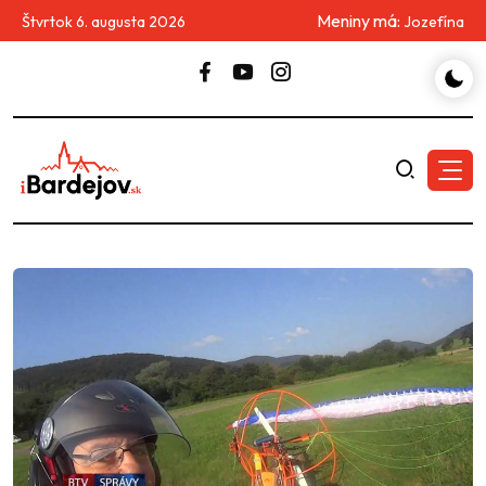
Meniny má:
Štvrtok 6. augusta 2026
Jozefína