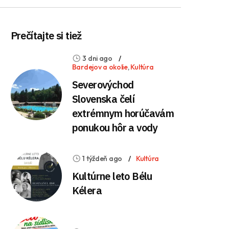
Prečítajte si tiež
3 dni ago
Bardejov a okolie
,
Kultúra
Severovýchod
Slovenska čelí
extrémnym horúčavám
ponukou hôr a vody
1 týždeň ago
Kultúra
Kultúrne leto Bélu
Kélera