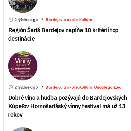
2 týždne ago
Bardejov a okolie
,
Kultúra
Región Šariš Bardejov napĺňa 10 kritérií top
destinácie
2 týždne ago
Bardejov a okolie
,
Kultúra
,
Uncategorized
Dobré víno a hudba pozývajú do Bardejovských
Kúpeľov Hornošarišský vínny festival má už 13
rokov