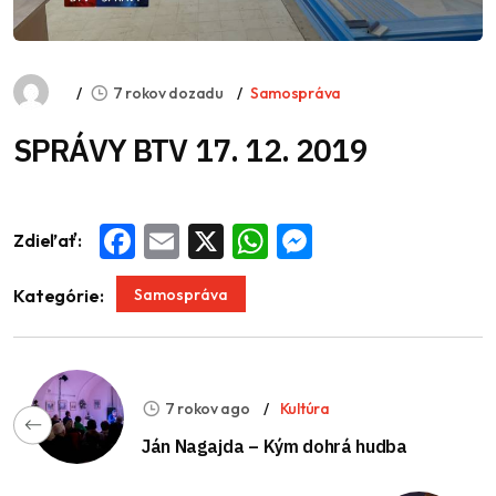
7 rokov dozadu
Samospráva
SPRÁVY BTV 17. 12. 2019
Zdieľať:
Facebook
Email
X
WhatsApp
Messenger
Samospráva
Kategórie:
7 rokov ago
Kultúra
Ján Nagajda – Kým dohrá hudba