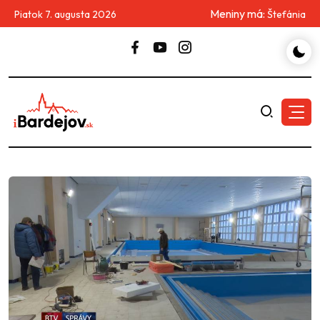
Meniny má:
Piatok 7. augusta 2026
Štefánia