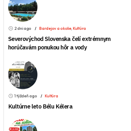
2 dni ago
Bardejov a okolie
,
Kultúra
Severovýchod Slovenska čelí extrémnym
horúčavám ponukou hôr a vody
1 týždeň ago
Kultúra
Kultúrne leto Bélu Kélera