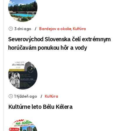
3 dni ago
Bardejov a okolie
,
Kultúra
Severovýchod Slovenska čelí extrémnym
horúčavám ponukou hôr a vody
1 týždeň ago
Kultúra
Kultúrne leto Bélu Kélera