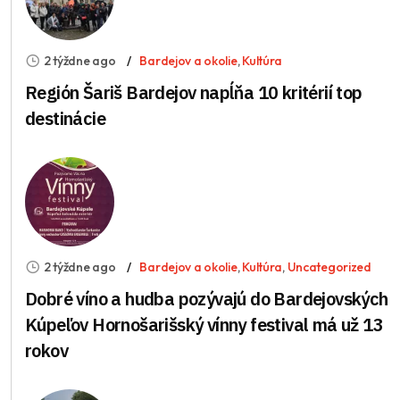
2 týždne ago
Bardejov a okolie
,
Kultúra
Región Šariš Bardejov napĺňa 10 kritérií top
destinácie
2 týždne ago
Bardejov a okolie
,
Kultúra
,
Uncategorized
Dobré víno a hudba pozývajú do Bardejovských
Kúpeľov Hornošarišský vínny festival má už 13
rokov