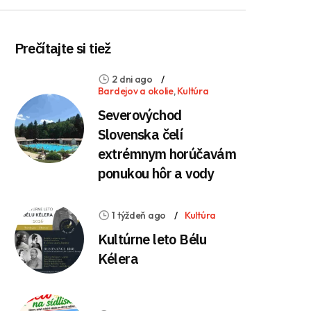
Prečítajte si tiež
2 dni ago
Bardejov a okolie
,
Kultúra
Severovýchod
Slovenska čelí
extrémnym horúčavám
ponukou hôr a vody
1 týždeň ago
Kultúra
Kultúrne leto Bélu
Kélera