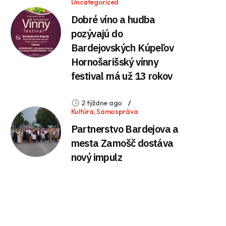
Uncategorized
Dobré víno a hudba
pozývajú do
Bardejovských Kúpeľov
Hornošarišský vínny
festival má už 13 rokov
2 týždne ago
Kultúra
,
Samospráva
Partnerstvo Bardejova a
mesta Zamošč dostáva
nový impulz