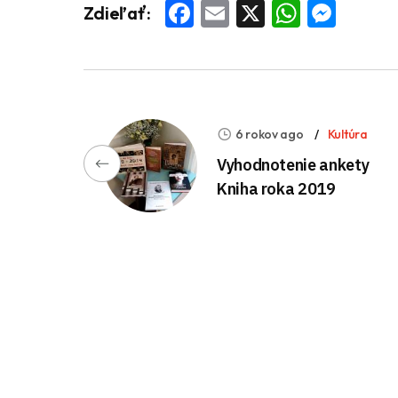
Facebook
Email
X
Whats
Mess
Zdieľať:
6 rokov ago
Kultúra
Vyhodnotenie ankety
Kniha roka 2019