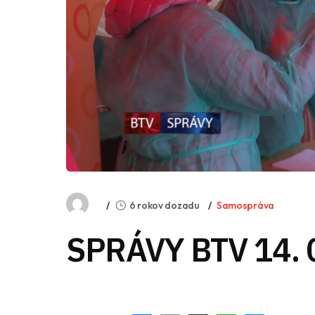
6 rokov dozadu
Samospráva
SPRÁVY BTV 14. 