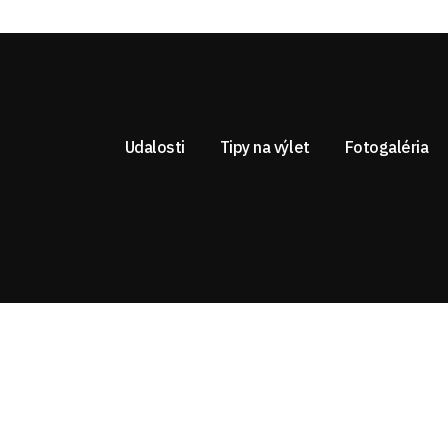
Udalosti
Tipy na výlet
Fotogaléria