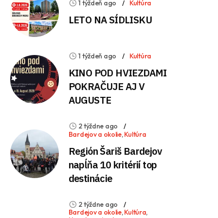
1 týždeň ago
Kultúra
LETO NA SÍDLISKU
1 týždeň ago
Kultúra
KINO POD HVIEZDAMI
POKRAČUJE AJ V
AUGUSTE
2 týždne ago
Bardejov a okolie
,
Kultúra
Región Šariš Bardejov
napĺňa 10 kritérií top
destinácie
2 týždne ago
Bardejov a okolie
,
Kultúra
,