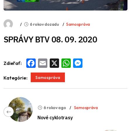
6 rokov dozadu
Samospráva
SPRÁVY BTV 08. 09. 2020
Zdieľať:
Facebook
Email
X
WhatsApp
Messenger
Samospráva
Kategórie:
6 rokov ago
Samospráva
Nové cyklotrasy