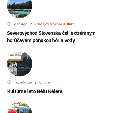
1 deň ago
Bardejov a okolie
,
Kultúra
Severovýchod Slovenska čelí extrémnym
horúčavám ponukou hôr a vody
1 týždeň ago
Kultúra
Kultúrne leto Bélu Kélera