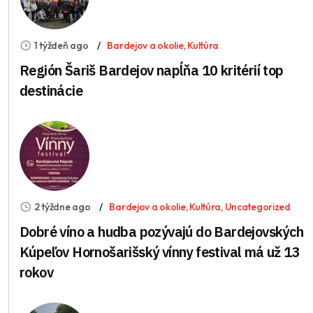
1 týždeň ago
Bardejov a okolie
,
Kultúra
Región Šariš Bardejov napĺňa 10 kritérií top
destinácie
2 týždne ago
Bardejov a okolie
,
Kultúra
,
Uncategorized
Dobré víno a hudba pozývajú do Bardejovských
Kúpeľov Hornošarišský vínny festival má už 13
rokov