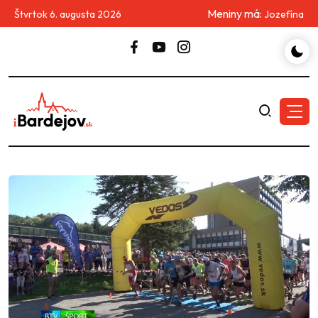
Meniny má:
Štvrtok 6. augusta 2026
Jozefína