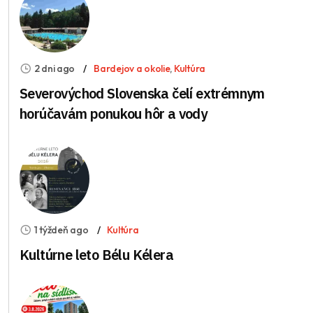
2 dni ago
Bardejov a okolie
,
Kultúra
Severovýchod Slovenska čelí extrémnym
horúčavám ponukou hôr a vody
1 týždeň ago
Kultúra
Kultúrne leto Bélu Kélera