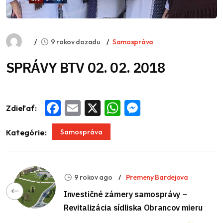
9 rokov dozadu
Samospráva
SPRÁVY BTV 02. 02. 2018
Zdieľať:
Facebook
Email
X
WhatsApp
Messenger
Samospráva
Kategórie:
9 rokov ago
Premeny Bardejova
Investičné zámery samosprávy –
Revitalizácia sídliska Obrancov mieru