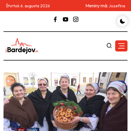
Meniny má:
Štvrtok 6. augusta 2026
Jozefína