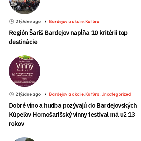
2 týždne ago
Bardejov a okolie
,
Kultúra
Región Šariš Bardejov napĺňa 10 kritérií top
destinácie
2 týždne ago
Bardejov a okolie
,
Kultúra
,
Uncategorized
Dobré víno a hudba pozývajú do Bardejovských
Kúpeľov Hornošarišský vínny festival má už 13
rokov