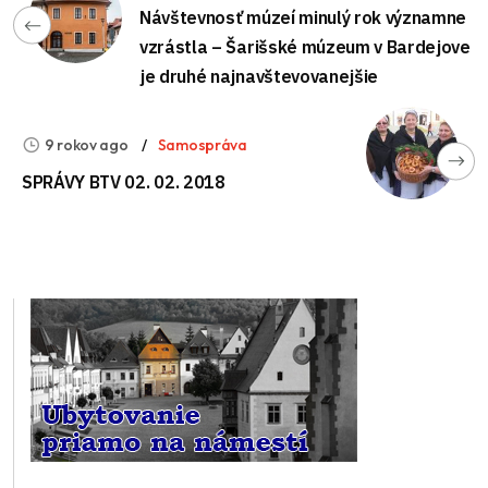
Návštevnosť múzeí minulý rok významne
vzrástla – Šarišské múzeum v Bardejove
je druhé najnavštevovanejšie
9 rokov ago
Samospráva
SPRÁVY BTV 02. 02. 2018