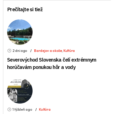
Prečítajte si tiež
2 dni ago
Bardejov a okolie
,
Kultúra
Severovýchod Slovenska čelí extrémnym
horúčavám ponukou hôr a vody
1 týždeň ago
Kultúra