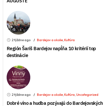
AUGUSTE
2 týždne ago
Bardejov a okolie
,
Kultúra
Región Šariš Bardejov napĺňa 10 kritérií top
destinácie
2 týždne ago
Bardejov a okolie
,
Kultúra
,
Uncategorized
Dobré víno a hudba pozývajú do Bardejovských