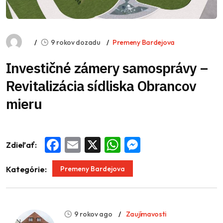
9 rokov dozadu
Premeny Bardejova
Investičné zámery samosprávy –
Revitalizácia sídliska Obrancov
mieru
Zdieľať:
Facebook
Email
X
WhatsApp
Messenger
Premeny Bardejova
Kategórie:
9 rokov ago
Zaujímavosti