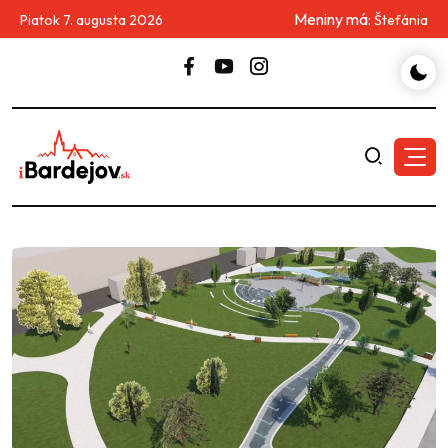
Meniny má:
Piatok 7. augusta 2026
Štefánia