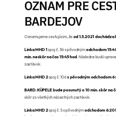
OZNAM PRE CES
BARDEJOV
Oznamujeme cestujúcim, že
od 1.5.2021 dochádza 
Linka MHD 1
spoj č. 36 s pôvodným
odchodom 15:40
min. neskôr na čas 15:45 hod
. Následne budú uprav
zastávok.
Linka MHD 2
spoj č. 106
s pôvodným odchodom 6:0
BARD. KÚPELE bude posunutý o 10 min. skôr na č
skôr zo všetkých nácestných zastávok.
Linka MHD 2
spoj č. 5 s pôvodným
odchodom 6:20 