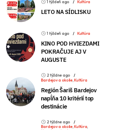
1 týždeň ago
Kultúra
LETO NA SÍDLISKU
1 týždeň ago
Kultúra
KINO POD HVIEZDAMI
POKRAČUJE AJ V
AUGUSTE
2 týždne ago
Bardejov a okolie
,
Kultúra
Región Šariš Bardejov
napĺňa 10 kritérií top
destinácie
2 týždne ago
Bardejov a okolie
,
Kultúra
,