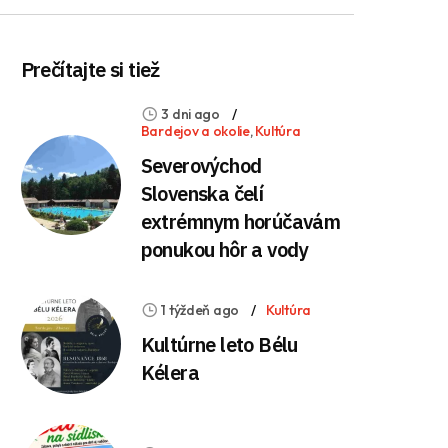
Prečítajte si tiež
3 dni ago
Bardejov a okolie
,
Kultúra
Severovýchod
Slovenska čelí
extrémnym horúčavám
ponukou hôr a vody
1 týždeň ago
Kultúra
Kultúrne leto Bélu
Kélera