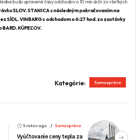
ledne budú upravené časy odchodov o 10 min skôr zo všetkých
távku SLOV. STANICA s následným pokračovaním na
ez SÍDL. VINBARG s odchodom o 6:27 hod. zo zastávky
 do BARD. KÚPEĽOV.
App
enger
Kategórie:
Samospráva
a
5 rokov ago
Samospráva
Vyúčtovanie ceny tepla za