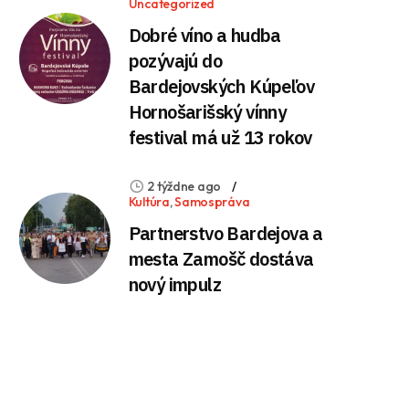
Uncategorized
Dobré víno a hudba
pozývajú do
Bardejovských Kúpeľov
Hornošarišský vínny
festival má už 13 rokov
2 týždne ago
Kultúra
,
Samospráva
Partnerstvo Bardejova a
mesta Zamošč dostáva
nový impulz