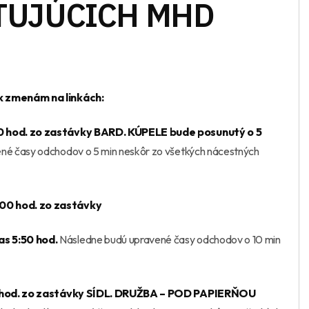
TUJÚCICH MHD
k zmenám na linkách:
 hod.
zo zastávky BARD. KÚPELE bude posunutý o 5
ené časy odchodov o 5 min neskôr zo všetkých nácestných
0 hod. zo zastávky
as 5:50 hod.
Následne budú upravené časy odchodov o 10 min
hod. zo zastávky SÍDL. DRUŽBA – POD PAPIERŇOU