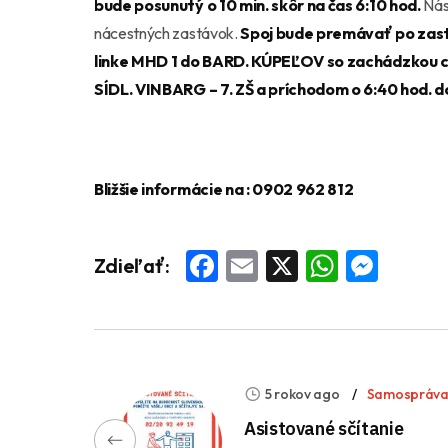
bude posunutý o 10 min. skôr na čas 6:10 hod.
Nás
nácestných zastávok.
Spoj bude premávať po zas
linke MHD 1 do BARD. KÚPEĽOV so zachádzkou c
SÍDL. VINBARG – 7. ZŠ a príchodom o 6:40 hod.
Bli
žšie informácie na
: 0902 962 812
Facebook
Email
X
Whats
Mess
Zdieľať:
5 rokov ago
Samospráv
Asistované sčítanie