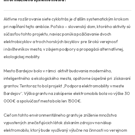
Aktívne rozširovanie siete cyklotrás je ďalším systematickým krokom
pri napĺňaní tejto ambície. Poľsko – slovenský dom, ktorého aktivity sú
súčasťou tohto projektu, naviac ponúka požičiavanie dvoch
elektrobicyklov a troch horských bicyklov pre širokú verejnosť
i návštevníkov mesta, v záujem podpory a propagácii alternatívnej,
ekologickej mobility.
Mesto Bardejov bolo v rámci aktivít budovania moderného,
inteligentného a ekologického mesta, opätovne úspešné pri získavaní
grantov. Tentoraz to bol projekt „Podpora elektromobility v meste
Bardejov“. Výška grantu na zakúpenie elektromobilu bola vo výške 30
000€ a spoluúčasť mesta bola len 1500€.
Cieľom tohto environmentálneho grantu je zníženie množstva
vypustených znečisťujúcich látok získaním zdrojov na nákup
elektromobilu, ktorý bude využívaný výlučne na činnosti vo verejnom