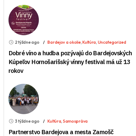
2 týždne ago
Bardejov a okolie
,
Kultúra
,
Uncategorized
Dobré víno a hudba pozývajú do Bardejovských
Kúpeľov Hornošarišský vínny festival má už 13
rokov
3 týždne ago
Kultúra
,
Samospráva
Partnerstvo Bardejova a mesta Zamošč