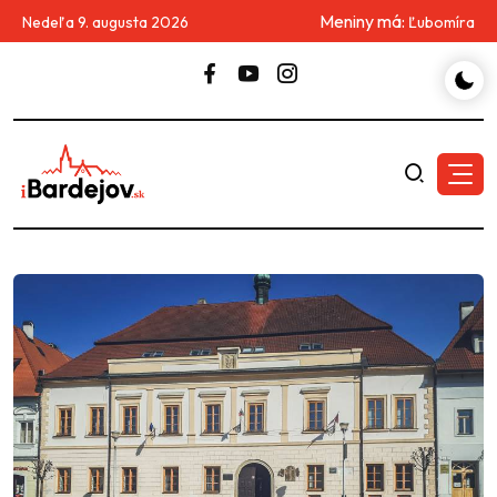
Meniny má:
Nedeľa 9. augusta 2026
Ľubomíra