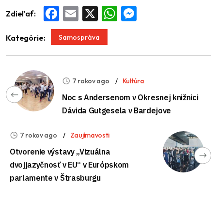
Zdieľať:
Facebook
Email
X
WhatsApp
Messenger
Samospráva
Kategórie:
7 rokov ago
Kultúra
Noc s Andersenom v Okresnej knižnici
Dávida Gutgesela v Bardejove
7 rokov ago
Zaujímavosti
Otvorenie výstavy „Vizuálna
dvojjazyčnosť v EU“ v Európskom
parlamente v Štrasburgu