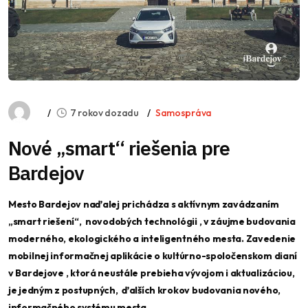
7 rokov dozadu
Samospráva
Nové „smart“ riešenia pre
Bardejov
Mesto Bardejov naďalej prichádza s aktívnym zavádzaním
„smart riešení“, novodobých technológii , v záujme budovania
moderného, ekologického a inteligentného mesta. Zavedenie
mobilnej informačnej aplikácie o kultúrno-spoločenskom dianí
v Bardejove , ktorá neustále prebieha vývojom i aktualizáciou,
je jedným z postupných, ďalších krokov budovania nového,
informačného systému mesta .