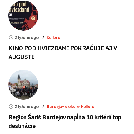
2 týždne ago
Kultúra
KINO POD HVIEZDAMI POKRAČUJE AJ V
AUGUSTE
2 týždne ago
Bardejov a okolie
,
Kultúra
Región Šariš Bardejov napĺňa 10 kritérií top
destinácie