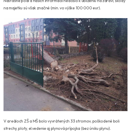
Našťastie podľa našich informácií nedošlo k ublíženiu na zdraví, škody
na majetku sú však značné (min. vo výške 100 000 eur).
V areáloch ZŠ a MŠ bolo vyvrátených 33 stromov, poškodené boli
strechy, ploty, el.vedenie aj plynová prípojka (bez úniku plynu).