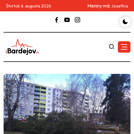
Meniny má:
Štvrtok 6. augusta 2026
Jozefína