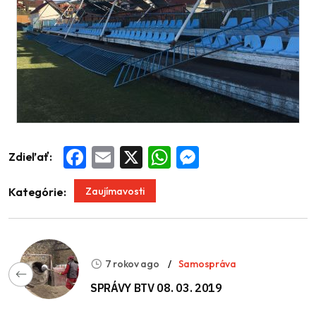
Zdieľať:
Facebook
Email
X
WhatsApp
Messenger
Zaujímavosti
Kategórie:
7 rokov ago
Samospráva
SPRÁVY BTV 08. 03. 2019