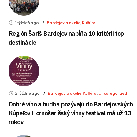
1 týždeň ago
Bardejov a okolie
,
Kultúra
Región Šariš Bardejov napĺňa 10 kritérií top
destinácie
2 týždne ago
Bardejov a okolie
,
Kultúra
,
Uncategorized
Dobré víno a hudba pozývajú do Bardejovských
Kúpeľov Hornošarišský vínny festival má už 13
rokov