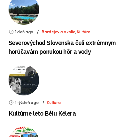
1 deň ago
Bardejov a okolie
,
Kultúra
Severovýchod Slovenska čelí extrémnym
horúčavám ponukou hôr a vody
1 týždeň ago
Kultúra
Kultúrne leto Bélu Kélera