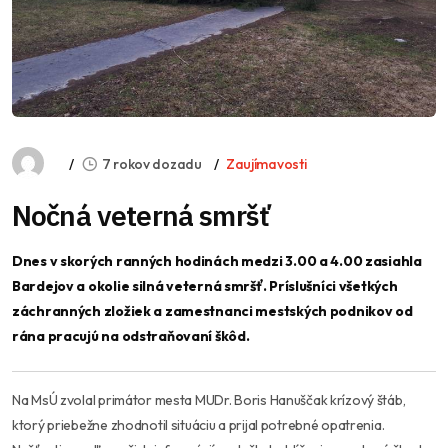
7 rokov dozadu
Zaujímavosti
Nočná veterná smršť
Dnes v skorých ranných hodinách medzi 3.00 a 4.00 zasiahla
Bardejov a okolie silná veterná smršť. Príslušníci všetkých
záchranných zložiek a zamestnanci mestských podnikov od
rána pracujú na odstraňovaní škôd.
Na MsÚ zvolal primátor mesta MUDr. Boris Hanuščak krízový štáb,
ktorý priebežne zhodnotil situáciu a prijal potrebné opatrenia.