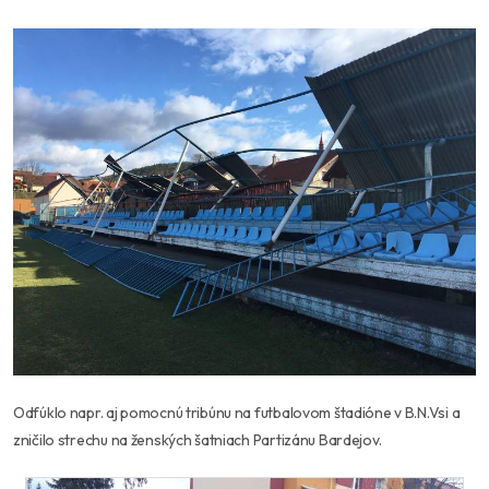
Odfúklo napr. aj pomocnú tribúnu na futbalovom štadióne v B.N.Vsi a
zničilo strechu na ženských šatniach Partizánu Bardejov.