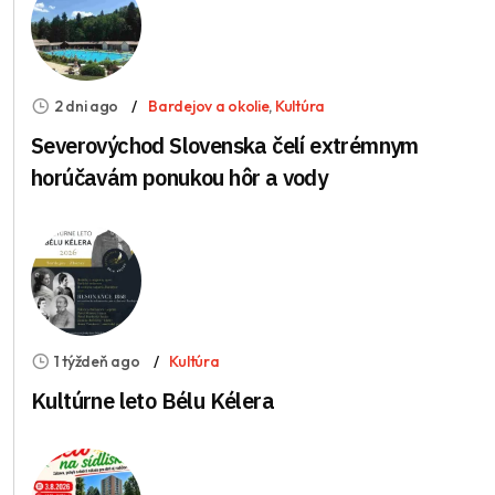
2 dni ago
Bardejov a okolie
,
Kultúra
Severovýchod Slovenska čelí extrémnym
horúčavám ponukou hôr a vody
1 týždeň ago
Kultúra
Kultúrne leto Bélu Kélera