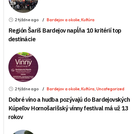
2 týždne ago
Bardejov a okolie
,
Kultúra
Región Šariš Bardejov napĺňa 10 kritérií top
destinácie
2 týždne ago
Bardejov a okolie
,
Kultúra
,
Uncategorized
Dobré víno a hudba pozývajú do Bardejovských
Kúpeľov Hornošarišský vínny festival má už 13
rokov