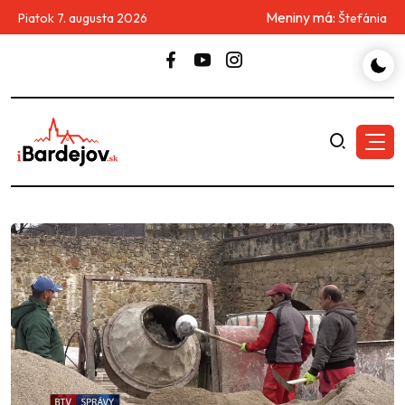
Meniny má:
Piatok 7. augusta 2026
Štefánia