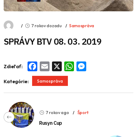
7 rokov dozadu
Samospráva
SPRÁVY BTV 08. 03. 2019
Zdieľať:
Facebook
Email
X
WhatsApp
Messenger
Samospráva
Kategórie:
7 rokov ago
Šport
Rusyn Cup