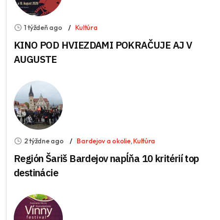
1 týždeň ago
Kultúra
KINO POD HVIEZDAMI POKRAČUJE AJ V
AUGUSTE
2 týždne ago
Bardejov a okolie
,
Kultúra
Región Šariš Bardejov napĺňa 10 kritérií top
destinácie