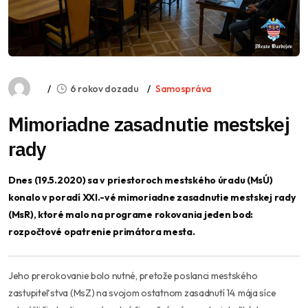
6 rokov dozadu
Samospráva
Mimoriadne zasadnutie mestskej
rady
Dnes (19.5.2020) sa v priestoroch mestského úradu (MsÚ)
konalo v poradí XXI.-vé mimoriadne zasadnutie mestskej rady
(MsR), ktoré malo na programe rokovania jeden bod:
rozpočtové opatrenie primátora mesta.
Jeho prerokovanie bolo nutné, pretože poslanci mestského
zastupiteľstva (MsZ) na svojom ostatnom zasadnutí 14. mája síce