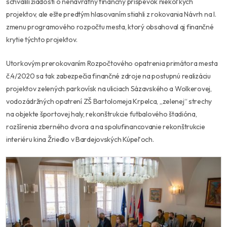
schválili žiadosti o nenávratný finančný príspevok niekoľkých
projektov, ale ešte predtým hlasovaním stiahli z rokovania Návrh na I.
zmenu programového ro
zpočtu mesta, ktorý obsahoval aj finančné
krytie týchto projektov.
Utorkovým prerokovaním Rozpočtového opatrenia primátora mesta
č.4/2020 sa tak zabezpečia finančné zdroje na postupnú realizáciu
projektov zelených parkovísk na uliciach Sázavského a Wolkerovej,
vodozádržných opatrení ZŠ Bartolomeja Krpelca, „zelenej“ strechy
na objekte športovej haly, rekonštrukcie futbalového štadióna,
rozšírenia zberného dvora a na spolufinancovanie rekonštrukcie
interiéru kina Žriedlo v Bardejovských Kúpeľoch.