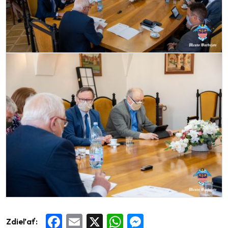
Zdieľať:
Facebook
Email
X
WhatsApp
Messenger