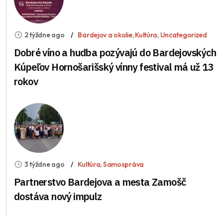
2 týždne ago
Bardejov a okolie
,
Kultúra
,
Uncategorized
Dobré víno a hudba pozývajú do Bardejovských
Kúpeľov Hornošarišský vínny festival má už 13
rokov
3 týždne ago
Kultúra
,
Samospráva
Partnerstvo Bardejova a mesta Zamošč
dostáva nový impulz