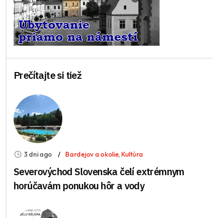
Prečítajte si tiež
3 dni ago
Bardejov a okolie
,
Kultúra
Severovýchod Slovenska čelí extrémnym
horúčavám ponukou hôr a vody