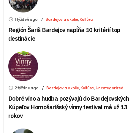
1 týždeň ago
Bardejov a okolie
,
Kultúra
Región Šariš Bardejov napĺňa 10 kritérií top
destinácie
2 týždne ago
Bardejov a okolie
,
Kultúra
,
Uncategorized
Dobré víno a hudba pozývajú do Bardejovských
Kúpeľov Hornošarišský vínny festival má už 13
rokov