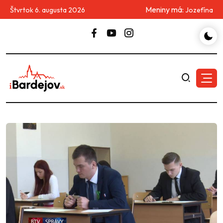
Meniny má:
Štvrtok 6. augusta 2026
Jozefína