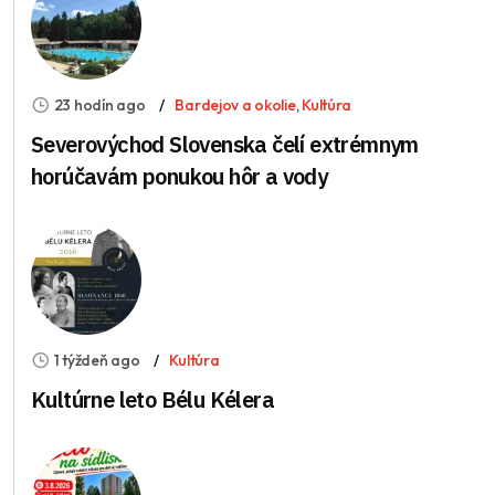
23 hodín ago
Bardejov a okolie
,
Kultúra
Severovýchod Slovenska čelí extrémnym
horúčavám ponukou hôr a vody
1 týždeň ago
Kultúra
Kultúrne leto Bélu Kélera