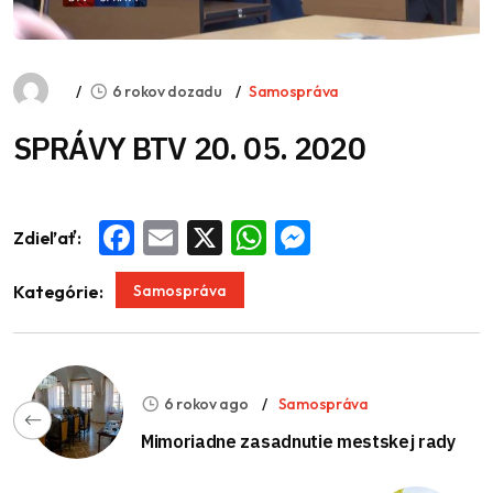
6 rokov dozadu
Samospráva
SPRÁVY BTV 20. 05. 2020
Zdieľať:
Facebook
Email
X
WhatsApp
Messenger
Samospráva
Kategórie:
6 rokov ago
Samospráva
Mimoriadne zasadnutie mestskej rady