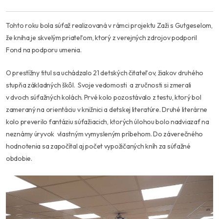
Tohto roku bola súťaž realizovaná v rámci projektu Zaži s Gutgeselom,
že kniha je skvelým priateľom, ktorý z verejných zdrojov podporil
Fond na podporu umenia.
O prestížny titul sa uchádzalo 21 detských čitateľov, žiakov druhého
stupňa základných škôl. Svoje vedomosti a zručnosti si zmerali
v dvoch súťažných kolách. Prvé kolo pozostávalo z testu, ktorý bol
zameraný na orientáciu v knižnici a detskej literatúre. Druhé literárne
kolo preverilo fantáziu súťažiacich, ktorých úlohou bolo nadviazať na
neznámy úryvok vlastným vymysleným príbehom. Do záverečného
hodnotenia sa započítal aj počet vypožičaných kníh za súťažné
obdobie.