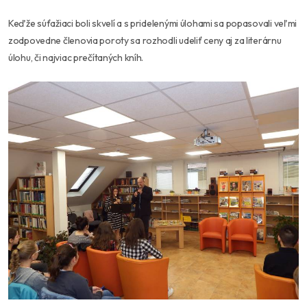
Keďže súťažiaci boli skvelí a s pridelenými úlohami sa popasovali veľmi
zodpovedne členovia poroty sa rozhodli udeliť ceny aj za literárnu
úlohu, či najviac prečítaných kníh.