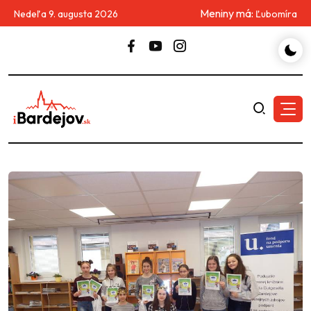
Meniny má:
Nedeľa 9. augusta 2026
Ľubomíra