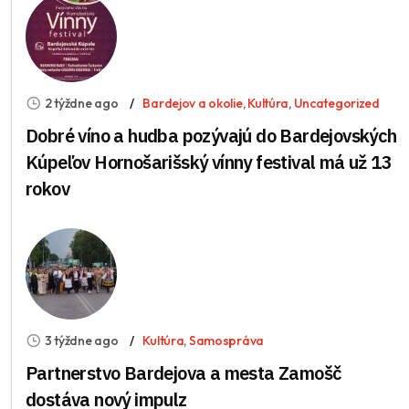
2 týždne ago
Bardejov a okolie
,
Kultúra
,
Uncategorized
Dobré víno a hudba pozývajú do Bardejovských
Kúpeľov Hornošarišský vínny festival má už 13
rokov
3 týždne ago
Kultúra
,
Samospráva
Partnerstvo Bardejova a mesta Zamošč
dostáva nový impulz