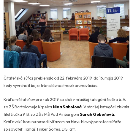
Čitateľská súťaž prebiehala od 22. februára 2019 do 16. mája 2019,
kedy vyvrcholil boj o trón slávnostnou korunováciou.
Kráľom čitateľov pre rok 2019 sa stali v mladšej kategórií žiačka 6. A.
zo ZŠ Bartolomeja Krpelca
Nina Sabolová
. V staršej kategórií získala
titul žiačka 9. B. zo ZŠ s MŠ Pod Vinbargom
Sarah Goboňová
.
Kráľovskú korunu nasadil víťazom na hlavu hlavný porotca súťaže
spisovateľ Tomáš Tinker Šoltés, DiS. art.