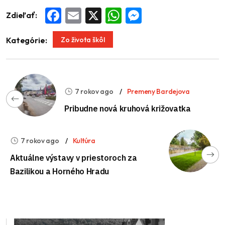
Zdieľať:
Facebook
Email
X
WhatsApp
Messenger
Zo života škôl
Kategórie:
7 rokov ago
Premeny Bardejova
Pribudne nová kruhová križovatka
7 rokov ago
Kultúra
Aktuálne výstavy v priestoroch za
Bazilikou a Horného Hradu