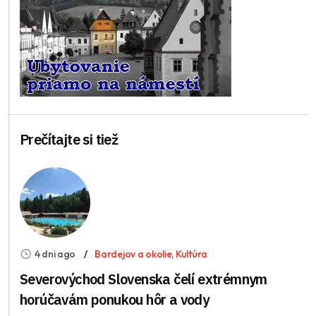
Prečítajte si tiež
4 dni ago
Bardejov a okolie
,
Kultúra
Severovýchod Slovenska čelí extrémnym
horúčavám ponukou hôr a vody