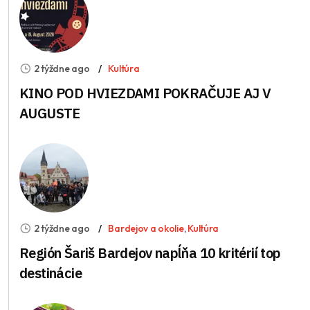
2 týždne ago
Kultúra
KINO POD HVIEZDAMI POKRAČUJE AJ V
AUGUSTE
2 týždne ago
Bardejov a okolie
,
Kultúra
Región Šariš Bardejov napĺňa 10 kritérií top
destinácie