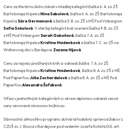
Cenu za literárnu úlohu získali v mladšej kategórií žiačka 6. A. zo ZŠ
Bartolomeja Krpelca
Nina Sabolová
, žiačka 6. A. zo ZŠ Bartolomeja
Krpelca
Sára Germanová
a žiačka 5. B. zo ZŠ s MŠ Pod Vinbargom
Sofia Sokolová
. V staršej kategórií boli ocenení žiačka 9. B. zo ZŠ
s MŠ Pod Vinbargom
Sarah Goboňová
, žiačka 7. A. zo ZŠ
Bartolomeja Krpelca
Kristína Hnidenková
a žiačka 7. C. zo ZŠ na
Wolkerovej ulici v Bardejove
Zuzana Hijová
.
Cenu za najviac prečítaných kníh si odniesli žiačka 7. A. zo ZŠ
Bartolomeja Krpelca
Kristína Hnidenková
, žiačka 8. A. zo ZŠ s MŠ
Pod Papierňou
Júlia Zachardalová
a žiačka 8. A. zo ZŠ s MŠ Pod
Papierňou
Alexandra Šuťaková
.
Víťazi v jednotlivých kategóriách si okrem diplomov odniesli vecné
ceny venované okresnou knižnicou.
Slávnostnú atmosféru programu dotváral hudobný sprievod žiakov z
CZUŠ sv. J. Bosca v Bardejove pod vedením Jozefa Kohúta DiS. art.