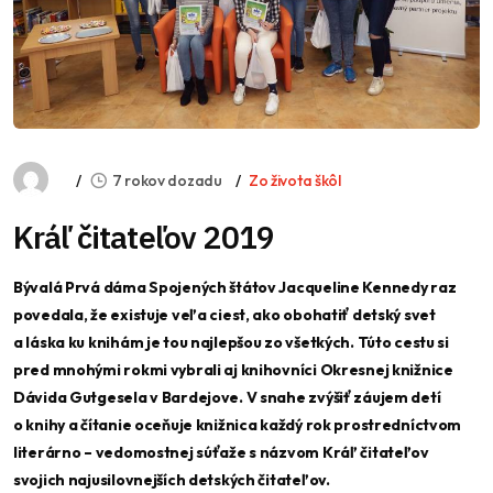
7 rokov dozadu
Zo života škôl
Kráľ čitateľov 2019
Bývalá Prvá dáma Spojených štátov Jacqueline Kennedy raz
povedala, že existuje veľa ciest, ako obohatiť detský svet
a láska ku knihám je tou najlepšou zo všetkých. Túto cestu si
pred mnohými rokmi vybrali aj knihovníci Okresnej knižnice
Dávida Gutgesela v Bardejove. V snahe zvýšiť záujem detí
o knihy a čítanie oceňuje knižnica každý rok prostredníctvom
literárno – vedomostnej súťaže s názvom Kráľ čitateľov
svojich najusilovnejších detských čitateľov.