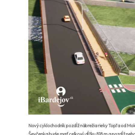
Nový cyklochodník pozdĺž nábrežia rieky Topľa od Mokr
Ševčenka bude mať celkovú dĺžku 818 m a pozdĺž neho 