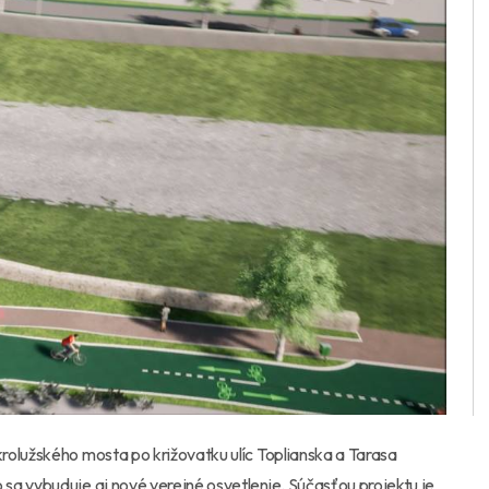
olužského mosta po križovatku ulíc Topli
anska a Tarasa
sa vybuduje aj nové verejné osvetlenie. Súčasťou projektu je