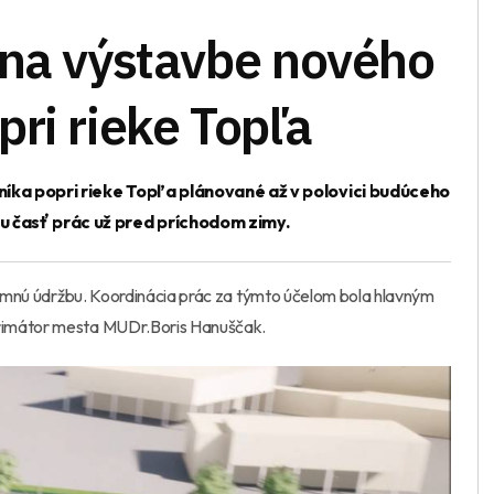
 na výstavbe nového
ri rieke Topľa
íka popri rieke Topľa plánované až v polovici budúceho
u časť prác už pred príchodom zimy.
 zimnú údržbu. Koordinácia prác za týmto účelom bola hlavným
primátor mesta MUDr.Boris Hanuščak.