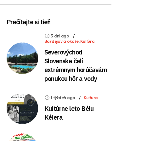
Prečítajte si tiež
3 dni ago
Bardejov a okolie
,
Kultúra
Severovýchod
Slovenska čelí
extrémnym horúčavám
ponukou hôr a vody
1 týždeň ago
Kultúra
Kultúrne leto Bélu
Kélera