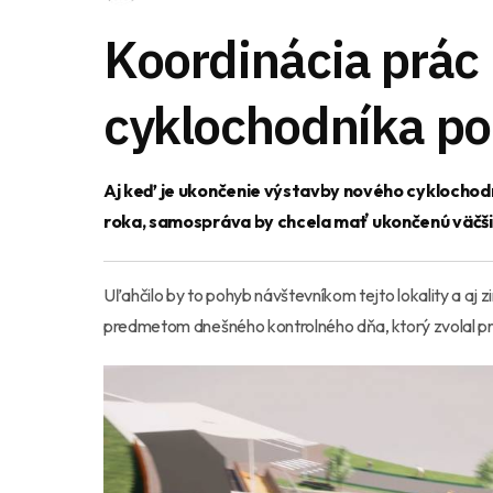
Koordinácia prác
cyklochodníka pop
Aj keď je ukončenie výstavby nového cyklochodn
roka, samospráva by chcela mať ukončenú väčši
Uľahčilo by to pohyb návštevníkom tejto lokality a aj
predmetom dnešného kontrolného dňa, ktorý zvolal 