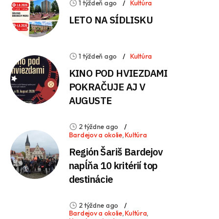
1 týždeň ago
Kultúra
LETO NA SÍDLISKU
1 týždeň ago
Kultúra
KINO POD HVIEZDAMI
POKRAČUJE AJ V
AUGUSTE
2 týždne ago
Bardejov a okolie
,
Kultúra
Región Šariš Bardejov
napĺňa 10 kritérií top
destinácie
2 týždne ago
Bardejov a okolie
,
Kultúra
,