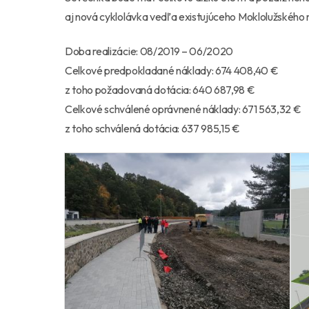
aj nová cyklolávka vedľa existujúceho Moklolužského
Doba realizácie: 08/2019 – 06/2020
Celkové predpokladané náklady: 674 408,40 €
z toho požadovaná dotácia: 640 687,98 €
Celkové schválené oprávnené náklady: 671 563,32 €
z toho schválená dotácia: 637 985,15 €