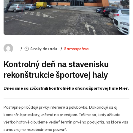
4 roky dozadu
Samospráva
Kontrolný deň na stavenisku
rekonštrukcie športovej haly
Dnes sme sa zúčastnili kontrolného dňa na športovej hale Mier.
Postupne pribúdajú prvky interiéru a palubovka. Dokončujú sa aj
komerčné priestory, určené na prenájom. Tešíme sa, kedy už bude
všetko hotové a budeme vedieť termín prvého podujatia, na ktoré vás
samozrejme nezabudneme pozvať.