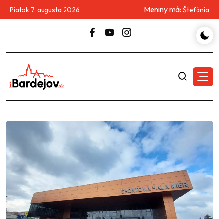
Meniny má:
Piatok 7. augusta 2026
Štefánia