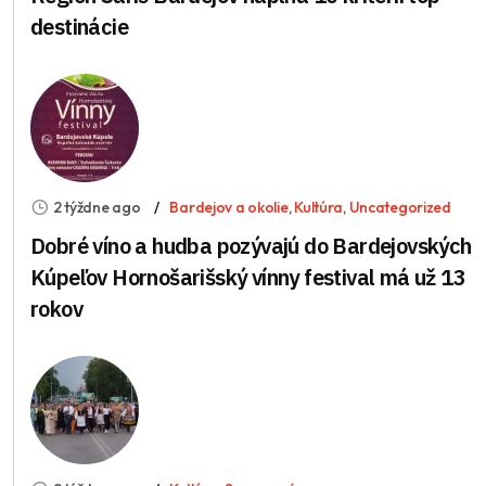
destinácie
2 týždne ago
Bardejov a okolie
,
Kultúra
,
Uncategorized
Dobré víno a hudba pozývajú do Bardejovských
Kúpeľov Hornošarišský vínny festival má už 13
rokov