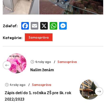
Zdieľať:
Facebook
Email
X
WhatsApp
Messenger
Samospráva
Kategórie:
4 roky ago
Samospráva
Našim ženám
4 roky ago
Samospráva
Zápis detí do 1. ročníka ZŠ pre šk. rok
2022/2023