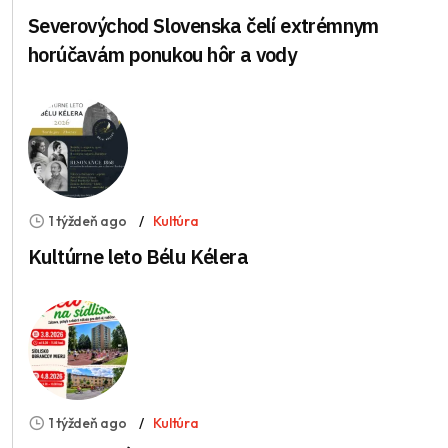
Severovýchod Slovenska čelí extrémnym
horúčavám ponukou hôr a vody
1 týždeň ago
Kultúra
Kultúrne leto Bélu Kélera
1 týždeň ago
Kultúra