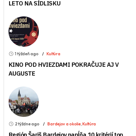
LETO NA SÍDLISKU
1 týždeň ago
Kultúra
KINO POD HVIEZDAMI POKRAČUJE AJ V
AUGUSTE
2 týždne ago
Bardejov a okolie
,
Kultúra
Región Šariš Bardejov napĺňa 10 kritérií top