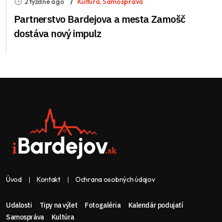
2 týždne ago
Kultúra
,
Samospráva
Partnerstvo Bardejova a mesta Zamošč
dostáva nový impulz
Úvod
Kontakt
Ochrana osobných údajov
Udalosti
Tipy na výlet
Fotogaléria
Kalendár podujatí
Samospráva
Kultúra