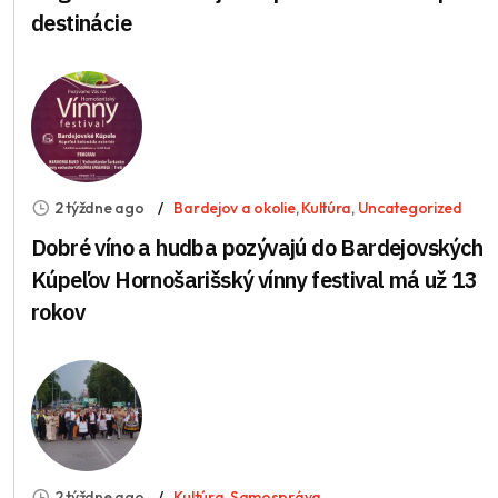
destinácie
2 týždne ago
Bardejov a okolie
,
Kultúra
,
Uncategorized
Dobré víno a hudba pozývajú do Bardejovských
Kúpeľov Hornošarišský vínny festival má už 13
rokov
2 týždne ago
Kultúra
,
Samospráva