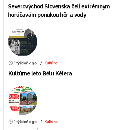
Severovýchod Slovenska čelí extrémnym
horúčavám ponukou hôr a vody
1 týždeň ago
Kultúra
Kultúrne leto Bélu Kélera
1 týždeň ago
Kultúra