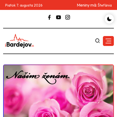
Meniny má:
Piatok 7. augusta 2026
Štefánia