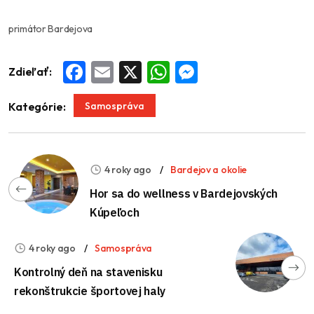
primátor Bardejova
Zdieľať:
Facebook
Email
X
WhatsApp
Messenger
Samospráva
Kategórie:
4 roky ago
Bardejov a okolie
Hor sa do wellness v Bardejovských
Kúpeľoch
4 roky ago
Samospráva
Kontrolný deň na stavenisku
rekonštrukcie športovej haly