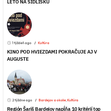
LETO NA SÍDLISKU
1 týždeň ago
Kultúra
KINO POD HVIEZDAMI POKRAČUJE AJ V
AUGUSTE
2 týždne ago
Bardejov a okolie
,
Kultúra
Región Šariš Bardejov napĺňa 10 kritérií top