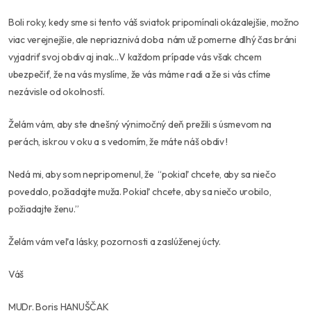
Boli roky, kedy sme si tento váš sviatok pripomínali okázalejšie, možno
viac verejnejšie, ale nepriaznivá doba nám už pomerne dlhý čas bráni
vyjadriť svoj obdiv aj inak…V každom prípade vás však chcem
ubezpečiť, že na vás myslíme, že vás máme radi a že si vás ctíme
nezávisle od okolností.
Želám vám, aby ste dnešný výnimočný deň prežili s úsmevom na
perách, iskrou v oku a s vedomím, že máte náš obdiv !
Nedá mi, aby som nepripomenul, že “pokiaľ chcete, aby sa niečo
povedalo, požiadajte muža. Pokiaľ chcete, aby sa niečo urobilo,
požiadajte ženu.”
Želám vám veľa lásky, pozornosti a zaslúženej úcty.
Váš
MUDr. Boris HANUŠČAK