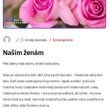
4 roky dozadu
Samospráva
Našim ženám
Milé dámy, milé slečny, drahé naše ženy,
dnes je výnimočný deň: deň, ktorý patrí iba vám – Medzinárodný deň
žien. Deň, kedy oslavujeme tú povestnú „lepšiu a milšiu“ polovicu
ľudstva, kedy vzdávame hold vašej láskavosti, húževnatosti, vašej
ľudskosti a miloty. Možno – ba som presvedčený, že určite – by sme
tento hold my, muži, vám mali vzdávať počas celého roka: osobitne to
však cítime vždy ôsmeho marca.